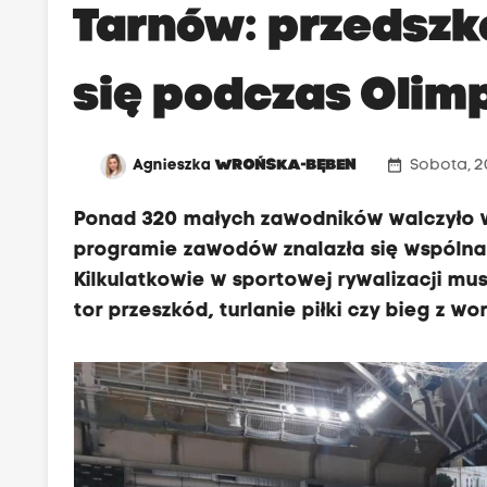
Tarnów: przedszk
się podczas Olim
date_range
Agnieszka
WROŃSKA-BĘBEN
Sobota, 20
Ponad 320 małych zawodników walczyło 
programie zawodów znalazła się wspólna r
Kilkulatkowie w sportowej rywalizacji mu
tor przeszkód, turlanie piłki czy bieg z w