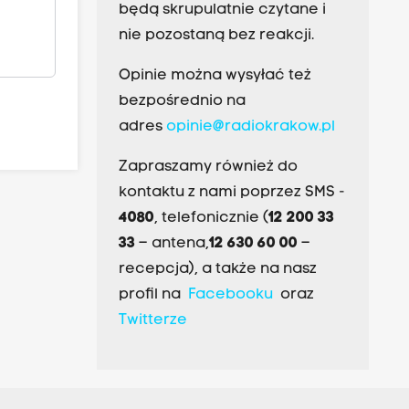
będą skrupulatnie czytane i
nie pozostaną bez reakcji.
Opinie można wysyłać też
bezpośrednio na
adres
opinie@radiokrakow.pl
Zapraszamy również do
kontaktu z nami poprzez SMS -
4080
, telefonicznie (
12 200 33
33
– antena,
12 630 60 00
–
recepcja), a także na nasz
profil na
Facebooku
oraz
Twitterze