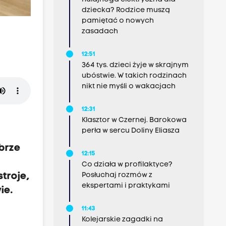
dziecka? Rodzice muszą
pamiętać o nowych
zasadach
12:51
364 tys. dzieci żyje w skrajnym
ubóstwie. W takich rodzinach
nikt nie myśli o wakacjach
12:31
Klasztor w Czernej. Barokowa
perła w sercu Doliny Eliasza
brze
12:15
Co działa w profilaktyce?
Posłuchaj rozmów z
troje,
ekspertami i praktykami
ie.
11:43
Kolejarskie zagadki na