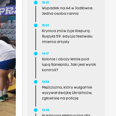
15:10
Wypadek na A4 w Jodłówce.
Jedna osoba ranna
15:01
Krynica znów żyje Kiepurą.
Ruszyła 59. edycja festiwalu
imienia artysty
14:17
Kolonie i obozy letnie pod
lupą Sanepidu. Jaki jest wynik
kontroli?
13:56
Mężczyzna, który wulgarnie
wyzywał dwójkę Ukraińców,
zgłosił się na policję
13:42
Hulajnoga elektryczna dla