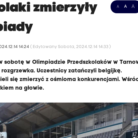
olaki zmierzyły
A
A
A
piady
24.12.14 14:24
( Edytowany Sobota, 2024.12.14 14:33 )
w sobotę w Olimpiadzie Przedszkolaków w Tarno
ozgrzewka. Uczestnicy zatańczyli belgijkę.
sieli się zmierzyć z ośmioma konkurencjami. Wśró
orkiem na głowie.