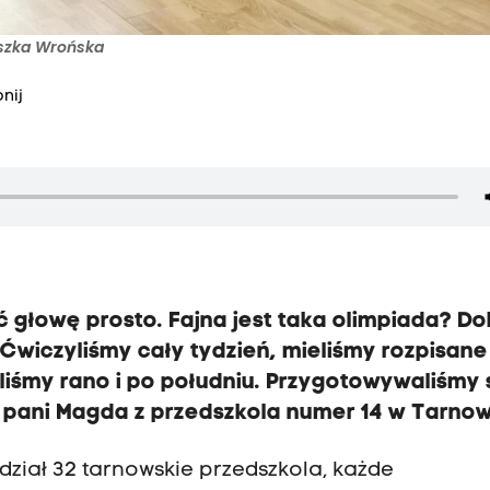
eszka Wrońska
nij
ć głowę prosto.
Fajna jest taka olimpiada?
D
o
"
Ćwiczyliśmy cały tydzień, mieliśmy rozpisane
iśmy rano i po południu.
Przygotowywaliśmy s
pani Magda z przedszkola numer 14 w Tarnow
dział 32 tarnowskie przedszkola, każde