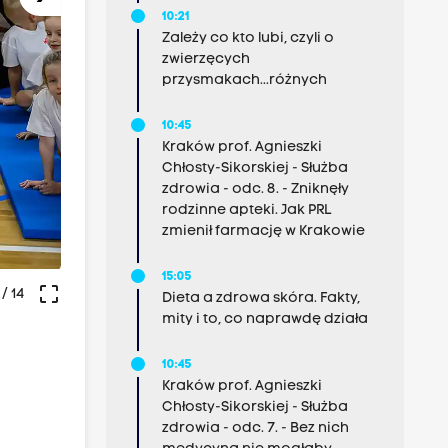
10:21
Zależy co kto lubi, czyli o
zwierzęcych
przysmakach...różnych
10:45
Kraków prof. Agnieszki
Chłosty-Sikorskiej - Służba
zdrowia - odc. 8. - Zniknęły
rodzinne apteki. Jak PRL
zmienił farmację w Krakowie
15:05
crop_free
/ 14
Dieta a zdrowa skóra. Fakty,
mity i to, co naprawdę działa
10:45
Kraków prof. Agnieszki
Chłosty-Sikorskiej - Służba
zdrowia - odc. 7. - Bez nich