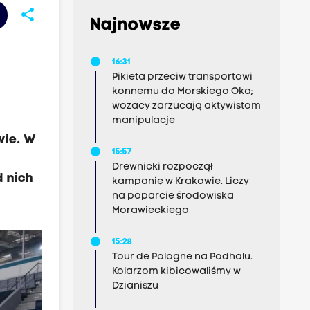
share
Najnowsze
16:31
Pikieta przeciw transportowi
konnemu do Morskiego Oka;
wozacy zarzucają aktywistom
manipulacje
wie. W
15:57
Drewnicki rozpoczął
d nich
kampanię w Krakowie. Liczy
na poparcie środowiska
Morawieckiego
15:28
Tour de Pologne na Podhalu.
Kolarzom kibicowaliśmy w
Dzianiszu