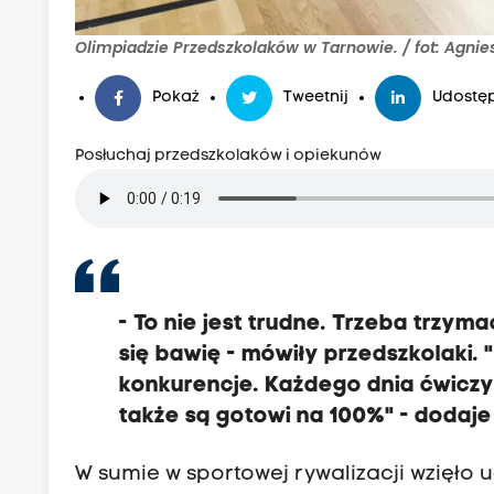
Olimpiadzie Przedszkolaków w Tarnowie. / fot: Agni
Pokaż
Tweetnij
Udostęp
Posłuchaj przedszkolaków i opiekunów
- To nie jest trudne.
Trzeba trzyma
się bawię - mówiły przedszkolaki.
konkurencje.
Każdego dnia ćwiczyl
także są gotowi na 100%" - dodaje
W sumie w sportowej rywalizacji wzięło u