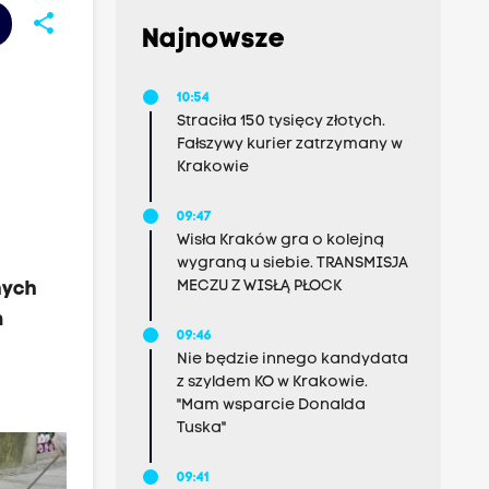
share
Najnowsze
10:54
Straciła 150 tysięcy złotych.
Fałszywy kurier zatrzymany w
Krakowie
09:47
Wisła Kraków gra o kolejną
wygraną u siebie. TRANSMISJA
MECZU Z WISŁĄ PŁOCK
nych
m
09:46
Nie będzie innego kandydata
z szyldem KO w Krakowie.
"Mam wsparcie Donalda
Tuska"
09:41