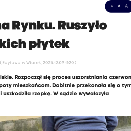
A
A
A
a Rynku. Ruszyło
skich płytek
9
( Edytowany Wtorek, 2025.12.09 11:20 )
liskie. Rozpoczął się proces uszorstniania czerwo
opoty mieszkańcom. Dobitnie przekonała się o ty
 i uszkodziła rzepkę. W sądzie wywalczyła