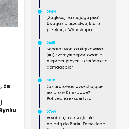
08:54
„Zagłosuj na mojego psa”.
Uwaga na oszustwo, które
przejmuje WhatsAppa
08:15
Senator Monika Piątkowska
(KO): "Pomysł deportowania
niepracujących Ukraińców to
demagogia"
08:01
, że
Jak uratować wysychające
jezioro w Klimkówce?
z
Potrzebna ekspertyza
j
 Rynku
07:44
W sobotę tramwaje nie
dojadą do Borku Fałęckiego.