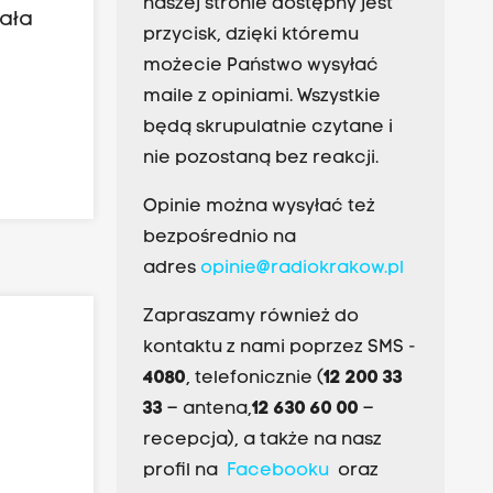
naszej stronie dostępny jest
zała
przycisk, dzięki któremu
możecie Państwo wysyłać
maile z opiniami. Wszystkie
będą skrupulatnie czytane i
nie pozostaną bez reakcji.
Opinie można wysyłać też
bezpośrednio na
adres
opinie@radiokrakow.pl
Zapraszamy również do
kontaktu z nami poprzez SMS -
4080
, telefonicznie (
12 200 33
33
– antena,
12 630 60 00
–
recepcja), a także na nasz
profil na
Facebooku
oraz