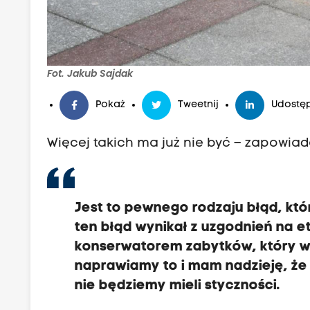
Fot. Jakub Sajdak
Pokaż
Tweetnij
Udostęp
Więcej takich ma już nie być – zapowia
Jest to pewnego rodzaju błąd, któ
ten błąd wynikał z uzgodnień na e
konserwatorem zabytków, który wów
naprawiamy to i mam nadzieję, że
nie będziemy mieli styczności.