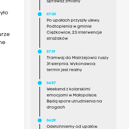
Sprawdź zmiany
było
07:30
Po upałach przyszły ulewy.
Podtopienia w gminie
Ciężkowice, 23 interwencje
urze
strażaków
one
07:19
Tramwaj do Mistrzejowic ruszy
31 sierpnia. Wykonawca:
termin jest realny
06:57
Weekend z kolarskimi
emocjami w Małopolsce.
Będą spore utrudnienia na
drogach
06:29
Odetchniemy od upałów.