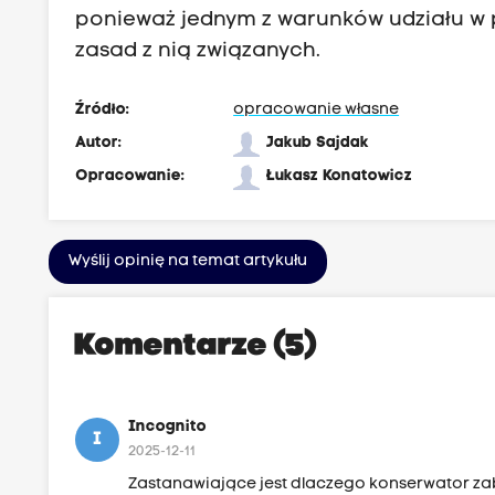
ponieważ jednym z warunków udziału w pr
zasad z nią związanych.
Źródło:
opracowanie własne
Autor:
Jakub Sajdak
Opracowanie:
Łukasz Konatowicz
Wyślij opinię na temat artykułu
Komentarze (5)
Incognito
I
2025-12-11
Zastanawiające jest dlaczego konserwator za