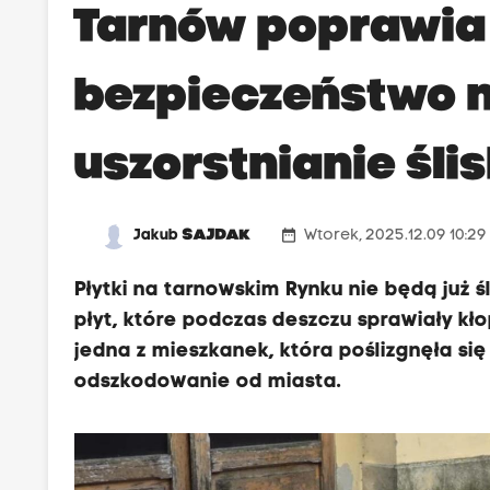
Tarnów poprawia
bezpieczeństwo n
uszorstnianie śli
date_range
Jakub
SAJDAK
Wtorek, 2025.12.09 10:2
Płytki na tarnowskim Rynku nie będą już ś
płyt, które podczas deszczu sprawiały kł
jedna z mieszkanek, która poślizgnęła się
odszkodowanie od miasta.