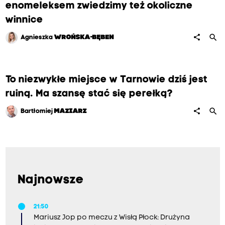
enomeleksem zwiedzimy też okoliczne
winnice
search
share
Agnieszka
WROŃSKA-BĘBEN
To niezwykłe miejsce w Tarnowie dziś jest
ruiną. Ma szansę stać się perełką?
search
share
Bartłomiej
MAZIARZ
Najnowsze
21:50
Mariusz Jop po meczu z Wisłą Płock: Drużyna