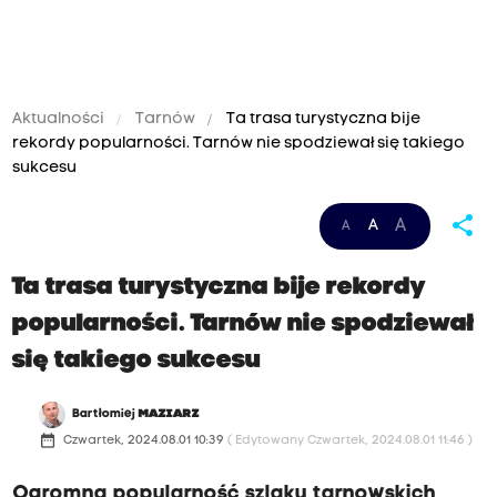
Aktualności
Tarnów
Ta trasa turystyczna bije
rekordy popularności. Tarnów nie spodziewał się takiego
sukcesu
share
A
A
A
Ta trasa turystyczna bije rekordy
popularności. Tarnów nie spodziewał
się takiego sukcesu
Bartłomiej
MAZIARZ
date_range
Czwartek, 2024.08.01 10:39
( Edytowany Czwartek, 2024.08.01 11:46 )
Ogromna popularność szlaku tarnowskich