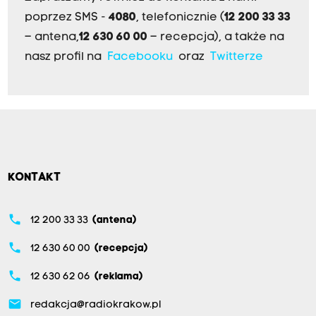
poprzez SMS -
4080
, telefonicznie (
12 200 33 33
– antena,
12 630 60 00
– recepcja), a także na
nasz profil na
Facebooku
oraz
Twitterze
KONTAKT
phone
12 200 33 33
(antena)
phone
12 630 60 00
(recepcja)
phone
12 630 62 06
(reklama)
email
redakcja@radiokrakow.pl