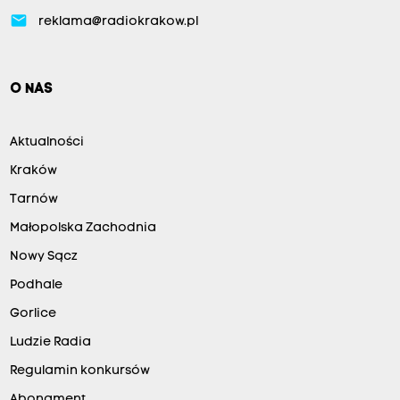
email
reklama@radiokrakow.pl
O NAS
Aktualności
Kraków
Tarnów
Małopolska Zachodnia
Nowy Sącz
Podhale
Gorlice
Ludzie Radia
Regulamin konkursów
Abonament