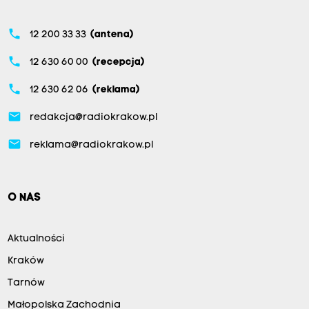
phone
12 200 33 33
(antena)
phone
12 630 60 00
(recepcja)
phone
12 630 62 06
(reklama)
email
redakcja@radiokrakow.pl
email
reklama@radiokrakow.pl
O NAS
Aktualności
Kraków
Tarnów
Małopolska Zachodnia