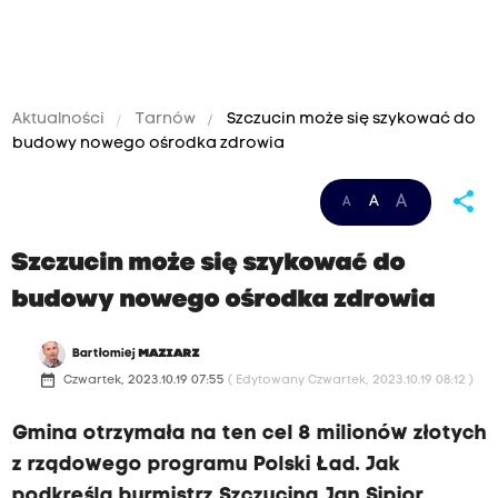
Aktualności
Tarnów
Szczucin może się szykować do
budowy nowego ośrodka zdrowia
share
A
A
A
Szczucin może się szykować do
budowy nowego ośrodka zdrowia
Bartłomiej
MAZIARZ
date_range
Czwartek, 2023.10.19 07:55
( Edytowany Czwartek, 2023.10.19 08:12 )
Gmina otrzymała na ten cel 8 milionów złotych
z rządowego programu Polski Ład. Jak
podkreśla burmistrz Szczucina Jan Sipior,