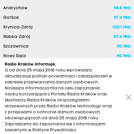
Andrychów
98.8 MHz
Gorlice
97.4 MHz
Krynica-Zdrój
102.1 MHz
Rabka-Zdrój
87.6 MHz
Szczawnica
90 MHz
Nowy Sącz
90 MHz
Radio Kraków informuje,
iż od dnia 25 maja 2018 roku wprowadza
aktualizację polityki prywatności i zabezpieczeń w
zakresie przetwarzania danych osobowych.
Niniejsza informacja ma na celu zapoznanie
osoby korzystające z Portalu Radia Kraków oraz
słuchaczy Radia Kraków ze szczegółami
stosowanych przez Radio Kraków technologii oraz
RADIO KRAKÓW SA. Aleja Juliusza Słowackiego 22, 30-007
z przepisami o ochronie danych osobowych,
Kraków
obowiązujących od dnia 25 maja 2018 roku.
Antena: 12 200 33 33
Zapraszamy do zapoznania się z informacjami
zawartymi w Polityce Prywatności.