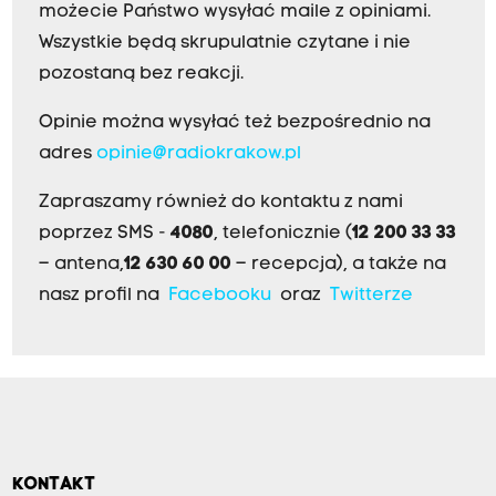
możecie Państwo wysyłać maile z opiniami.
Wszystkie będą skrupulatnie czytane i nie
pozostaną bez reakcji.
Opinie można wysyłać też bezpośrednio na
adres
opinie@radiokrakow.pl
Zapraszamy również do kontaktu z nami
poprzez SMS -
4080
, telefonicznie (
12 200 33 33
– antena,
12 630 60 00
– recepcja), a także na
nasz profil na
Facebooku
oraz
Twitterze
KONTAKT