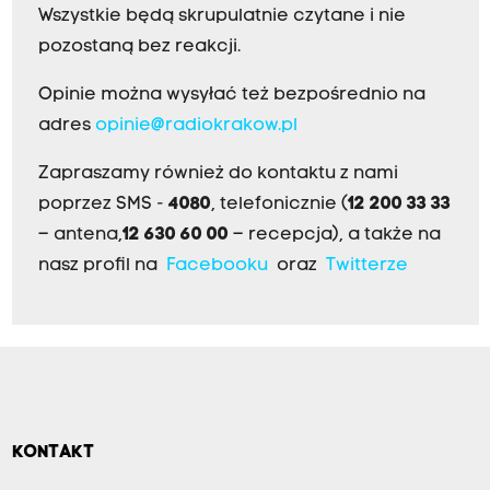
Wszystkie będą skrupulatnie czytane i nie
pozostaną bez reakcji.
Opinie można wysyłać też bezpośrednio na
adres
opinie@radiokrakow.pl
Zapraszamy również do kontaktu z nami
poprzez SMS -
4080
, telefonicznie (
12 200 33 33
– antena,
12 630 60 00
– recepcja), a także na
nasz profil na
Facebooku
oraz
Twitterze
KONTAKT