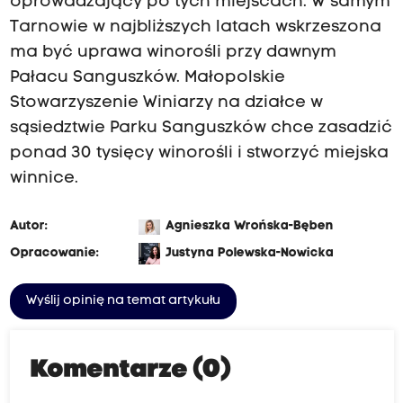
oprowadzający po tych miejscach. W samym
Tarnowie w najbliższych latach wskrzeszona
ma być uprawa winorośli przy dawnym
Pałacu Sanguszków. Małopolskie
Stowarzyszenie Winiarzy na działce w
sąsiedztwie Parku Sanguszków chce zasadzić
ponad 30 tysięcy winorośli i stworzyć miejska
winnice.
Autor:
Agnieszka Wrońska-Bęben
Opracowanie:
Justyna Polewska-Nowicka
Wyślij opinię na temat artykułu
Komentarze (0)