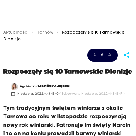
Aktualności
Tarnów
Rozpoczęły się 10 Tarnowskie
Dionizje
share
A
A
A
Rozpoczęły się 10 Tarnowskie Dionizje
Agnieszka
WROŃSKA-BĘBEN
date_range
Niedziela, 2022.11.13 16:10
( Edytowany Niedziela, 2022.11.13 16:17 )
Tym tradycyjnym świętem winiarze z okolic
Tarnowa co roku w listopadzie rozpoczynają
nowy rok winiarski. Patronuje im święty Marcin
i to on na koniu prowadził barwny winiarski