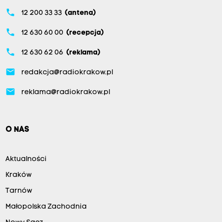
phone
12 200 33 33
(antena)
phone
12 630 60 00
(recepcja)
phone
12 630 62 06
(reklama)
email
redakcja@radiokrakow.pl
email
reklama@radiokrakow.pl
O NAS
Aktualności
Kraków
Tarnów
Małopolska Zachodnia