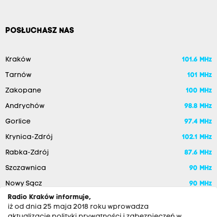
POSŁUCHASZ NAS
Kraków
101.6 MHz
Tarnów
101 MHz
Zakopane
100 MHz
Andrychów
98.8 MHz
Gorlice
97.4 MHz
Krynica-Zdrój
102.1 MHz
Rabka-Zdrój
87.6 MHz
Szczawnica
90 MHz
Nowy Sącz
90 MHz
Radio Kraków informuje,
iż od dnia 25 maja 2018 roku wprowadza
aktualizację polityki prywatności i zabezpieczeń w