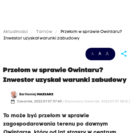
Aktualności
Tarnów
Przełom w sprawie Owintaru?
Inwestor uzyskał warunki zabudowy
share
A
A
A
Przełom w sprawie Owintaru?
Inwestor uzyskał warunki zabudowy
Bartłomiej
MAZIARZ
date_range
Czwartek, 2022.07.07 07:40
( Edytowany Czwartek, 2022.07.07 08:12 )
To może być przełom w sprawie
zagospodarowania terenu po dawnym
Owintarze, który od lat straszy w centrum