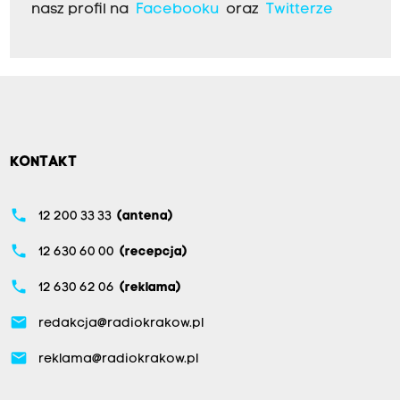
nasz profil na
Facebooku
oraz
Twitterze
KONTAKT
phone
12 200 33 33
(antena)
phone
12 630 60 00
(recepcja)
phone
12 630 62 06
(reklama)
email
redakcja@radiokrakow.pl
email
reklama@radiokrakow.pl