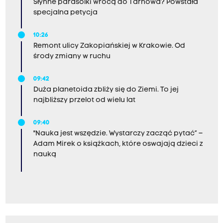
Słynne parasolki wrócą do Tarnowa? Powstała
specjalna petycja
10:26
Remont ulicy Zakopiańskiej w Krakowie. Od
środy zmiany w ruchu
09:42
Duża planetoida zbliży się do Ziemi. To jej
najbliższy przelot od wielu lat
09:40
"Nauka jest wszędzie. Wystarczy zacząć pytać” –
Adam Mirek o książkach, które oswajają dzieci z
nauką