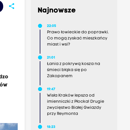
share
Najnowsze
22:05
Prawo łowieckie do poprawki.
Co mogą zyskać mieszkańcy
miast i wsi?
21:01
Łania z pokrywą kosza na
śmieci błąka się po
Zakopanem
rdzo
ców
19:47
Wisła Kraków lepsza od
imienniczki z Płocka! Drugie
zwycięstwo Białej Gwiazdy
przy Reymonta
18:23