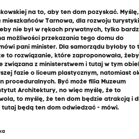
enkowskiej na to, aby ten dom pozyskać.
Myślę,
la mieszkańców Tarnowa,
dla rozwoju turystyki
żeby nie był w rękach prywatnych,
tylko bardz
ma możliwości przekazania tego domu do
 mówi pani minister.
Dla samorządu byłoby to 
e to rozwiązanie, które zaproponowała,
żeby
nie związana z ministerstwem
i tutaj w tym obie
szej fazie o liceum plastycznym,
natomiast o
zyn proceduralnych.
Być może filia Muzeum
tytut Architektury,
no więc myślę, że to
t wola, to myślę, że ten dom będzie atrakcją
i 
zy tutaj będą ten dom odwiedzać
- mówi.
m
ka