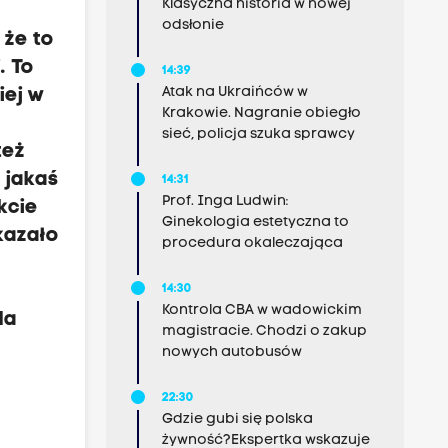
Klasyczna historia w nowej
odsłonie
 że to
. To
14:39
Atak na Ukraińców w
iej w
Krakowie. Nagranie obiegło
sieć, policja szuka sprawcy
też
 jakaś
14:31
Prof. Inga Ludwin:
kcie
Ginekologia estetyczna to
kazało
procedura okaleczająca
14:30
Kontrola CBA w wadowickim
dla
magistracie. Chodzi o zakup
nowych autobusów
22:30
Gdzie gubi się polska
żywność?Ekspertka wskazuje