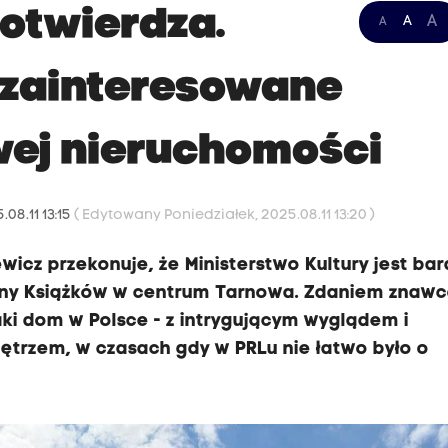
potwierdza.
A
A
A
t zainteresowane
ej nieruchomości
.08.11 13:15
( Edytowany Poniedziałek, 2025.08.11 13:20 )
ewicz przekonuje, że Ministerstwo Kultury jest ba
iny Książków w centrum Tarnowa. Zdaniem znaw
aki dom w Polsce - z intrygującym wyglądem i
trzem, w czasach gdy w PRLu nie łatwo było o