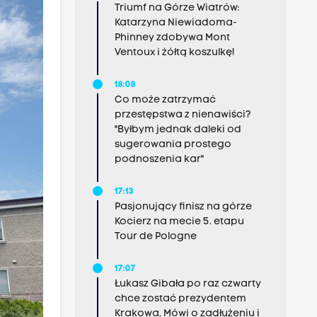
Triumf na Górze Wiatrów:
Katarzyna Niewiadoma-
Phinney zdobywa Mont
Ventoux i żółtą koszulkę!
18:08
Co może zatrzymać
przestępstwa z nienawiści?
"Byłbym jednak daleki od
sugerowania prostego
podnoszenia kar"
17:13
Pasjonujący finisz na górze
Kocierz na mecie 5. etapu
Tour de Pologne
17:07
Łukasz Gibała po raz czwarty
chce zostać prezydentem
Krakowa. Mówi o zadłużeniu i