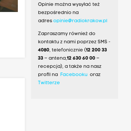
Opinie można wysyłać też
bezpośrednio na
adres
opinie@radiokrakow.pl
Zapraszamy również do
kontaktu z nami poprzez SMS -
4080
, telefonicznie (
12 200 33
33
– antena,
12 630 60 00
–
recepcja), a także na nasz
profil na
Facebooku
oraz
Twitterze