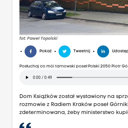
fot: Paweł Topolski
Pokaż
Tweetnij
Udostęp
Posłuchaj co mói tarnowski poseł Polski 2050 Piotr Gó
Dom Książków został wystawiony na sprze
rozmowie z Radiem Kraków poseł Górnikie
zdeterminowana, żeby ministerstwo kupił