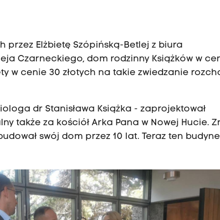
ch
przez Elżbietę Szópińską-Betlej z biura
ieja Czarneckiego,
dom rodzinny Książków w ce
ty w cenie 30 złotych na takie zwiedzanie rozch
diologa dr Stanisława Książka - zaprojektował
alny także za kościół Arka Pana w Nowej Hucie. 
udował swój dom przez 10 lat. Teraz ten budynek