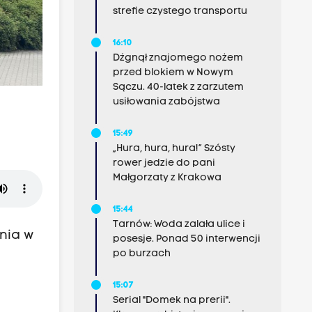
strefie czystego transportu
16:10
Dźgnął znajomego nożem
przed blokiem w Nowym
Sączu. 40-latek z zarzutem
usiłowania zabójstwa
15:49
„Hura, hura, hura!” Szósty
rower jedzie do pani
Małgorzaty z Krakowa
15:44
Tarnów: Woda zalała ulice i
wnia w
posesje. Ponad 50 interwencji
po burzach
15:07
Serial "Domek na prerii".