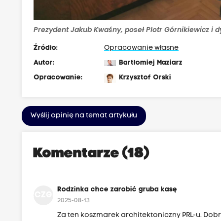
Prezydent Jakub Kwaśny, poseł PIotr Górnikiewicz i d
Źródło:
Opracowanie własne
Autor:
Bartłomiej Maziarz
Opracowanie:
Krzysztof Orski
Wyślij opinię na temat artykułu
Komentarze (18)
Rodzinka chce zarobić gruba kasę
RCZGK
2025-08-13
Za ten koszmarek architektoniczny PRL-u. Dob