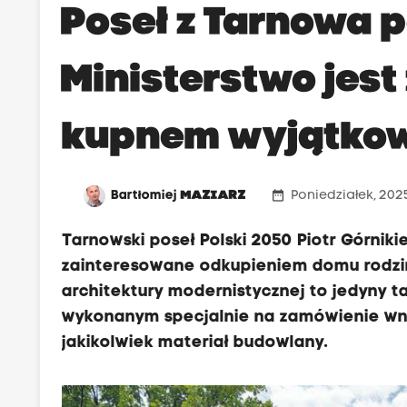
Poseł z Tarnowa 
Ministerstwo jes
kupnem wyjątkow
date_range
Bartłomiej
MAZIARZ
Poniedziałek, 2025
Tarnowski poseł Polski 2050 Piotr Górniki
zainteresowane odkupieniem domu rodz
architektury modernistycznej to jedyny t
wykonanym specjalnie na zamówienie wnę
jakikolwiek materiał budowlany.