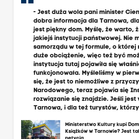
- Jest duża wola pani minister Ci
dobra informacja dla Tarnowa, d
jest piękny dom.
Myślę, że warto, 
jakiejś instytucji państwowej.
Nie 
samorządu
w tej formule, o której
duże obciążenie,
więc też być moż
instytucja tutaj pojawiła się właś
funkcjonowała.
Myśleliśmy w pierw
się, że jest to niemożliwe z przyc
Narodowego, teraz pojawia się Ins
rozwiązanie się znajdzie.
Jeśli jes
Tarnowa, i dla też turystów, któr
Ministerstwo Kultury kupi Do
Książków w Tarnowie? Jest ta
petycja