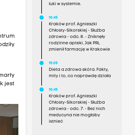
luki w systemie.
10:45
Kraków prof. Agnieszki
Chłosty-Sikorskiej - Służba
ntrum
zdrowia - odc. 8. - Zniknęły
rodzinne apteki. Jak PRL
odziły
zmienił farmację w Krakowie
15:05
Dieta a zdrowa skóra. Fakty,
Zmarły
mity i to, co naprawdę działa
 jest
10:45
Kraków prof. Agnieszki
Chłosty-Sikorskiej - Służba
zdrowia - odc. 7. - Bez nich
medycyna nie mogłaby
istnieć