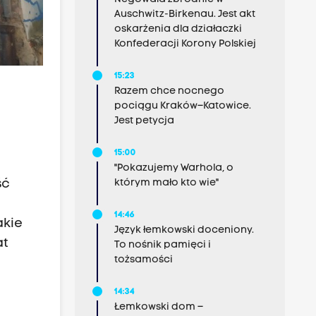
Auschwitz-Birkenau. Jest akt
oskarżenia dla działaczki
Konfederacji Korony Polskiej
15:23
Razem chce nocnego
pociągu Kraków–Katowice.
Jest petycja
15:00
"Pokazujemy Warhola, o
którym mało kto wie"
ść
14:46
akie
Język łemkowski doceniony.
at
To nośnik pamięci i
tożsamości
14:34
Łemkowski dom –