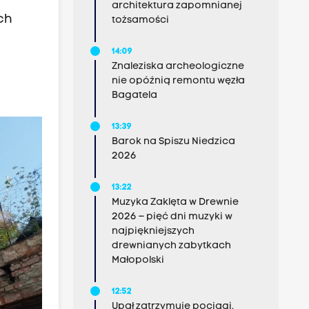
architektura zapomnianej
ch
tożsamości
14:09
Znaleziska archeologiczne
nie opóźnią remontu węzła
Bagatela
13:39
Barok na Spiszu Niedzica
2026
13:22
Muzyka Zaklęta w Drewnie
2026 – pięć dni muzyki w
najpiękniejszych
drewnianych zabytkach
Małopolski
12:52
Upał zatrzymuje pociągi.