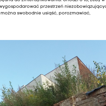
zbędna do zintensyfikowania. Chodzi o to, żeby w
, wygospodarować przestrzeń niezobowiązujący
ie można swobodnie usiąść, porozmawiać,