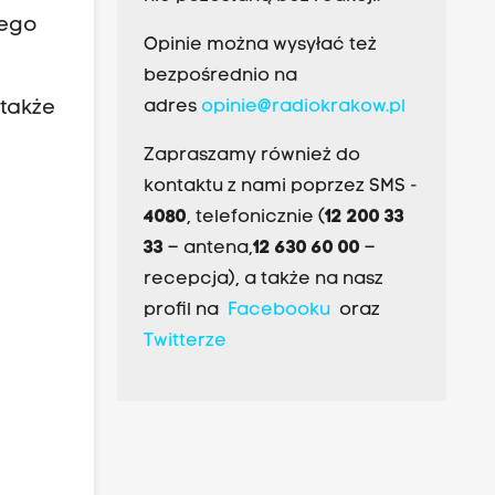
iego
Opinie można wysyłać też
bezpośrednio na
 także
adres
opinie@radiokrakow.pl
Zapraszamy również do
kontaktu z nami poprzez SMS -
4080
, telefonicznie (
12 200 33
33
– antena,
12 630 60 00
–
recepcja), a także na nasz
profil na
Facebooku
oraz
Twitterze