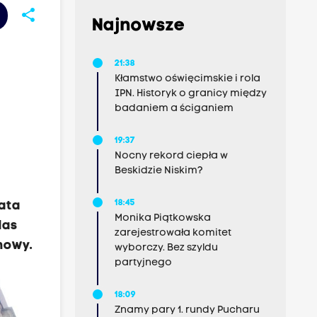
share
Najnowsze
21:38
Kłamstwo oświęcimskie i rola
IPN. Historyk o granicy między
badaniem a ściganiem
19:37
Nocny rekord ciepła w
Beskidzie Niskim?
18:45
lata
Monika Piątkowska
las
zarejestrowała komitet
mowy.
wyborczy. Bez szyldu
partyjnego
18:09
Znamy pary 1. rundy Pucharu