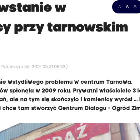
wstanie w
A
A
A
cy przy tarnowskim
Poniedziałek, 2021.05.31 08:33 )
nie wstydliwego problemu w centrum Tarnowa.
ów spłonęła w 2009 roku. Prywatni właściciele 3 
 ale na tym się skończyło i kamienicy wyrósł ... 
 i chce tam stworzyć Centrum Dialogu - Ogród Zi