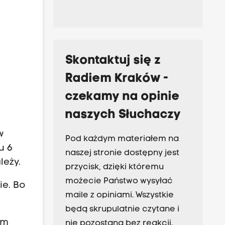
Skontaktuj się z
Radiem Kraków -
czekamy na opinie
naszych Słuchaczy
w
Pod każdym materiałem na
u 6
naszej stronie dostępny jest
leży.
przycisk, dzięki któremu
możecie Państwo wysyłać
ie. Bo
maile z opiniami. Wszystkie
będą skrupulatnie czytane i
um
nie pozostaną bez reakcji.