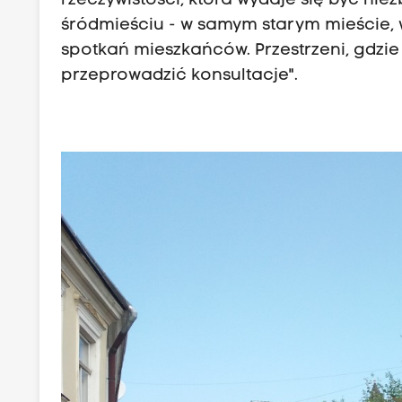
rzeczywistości, która wydaje się być nie
śródmieściu - w samym starym mieście
spotkań mieszkańców. Przestrzeni, gdz
przeprowadzić konsultacje".