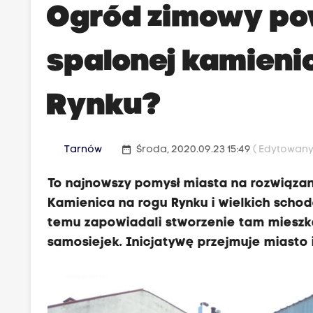
Ogród zimowy po
spalonej kamieni
Rynku?
date_range
Tarnów
Środa, 2020.09.23 15:49
( Edytowany 
To najnowszy pomysł miasta na rozwiąza
Kamienica na rogu Rynku i wielkich schod
temu zapowiadali stworzenie tam mieszkań,
samosiejek. Inicjatywę przejmuje miasto