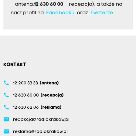
– antena,
12 630 60 00
– recepcja), a także na
nasz profil na
Facebooku
oraz
Twitterze
KONTAKT
phone
12 200 33 33
(antena)
phone
12 630 60 00
(recepcja)
phone
12 630 62 06
(reklama)
email
redakcja@radiokrakow.pl
email
reklama@radiokrakow.pl