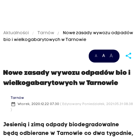
Aktualności
Tarnów
Nowe zasady wywozu odpadów
bio i wielkogabarytowych w Tarnowie
share
A
A
A
Nowe zasady wywozu odpadów bio i
wielkogabarytowych w Tarnowie
Tarnów
date_range
Wtorek, 2020.12.22 07:30
( Edytowany Poniedziałek, 2021.05.31 08:38
)
Jesienią i zimą odpady biodegradowalne
będą odbierane w Tarnowie co dwa tygodnie,