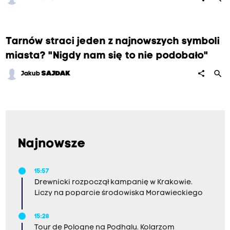
Tarnów straci jeden z najnowszych symboli
miasta? "Nigdy nam się to nie podobało"
search
share
Jakub
SAJDAK
Najnowsze
15:57
Drewnicki rozpoczął kampanię w Krakowie.
Liczy na poparcie środowiska Morawieckiego
15:28
Tour de Pologne na Podhalu. Kolarzom