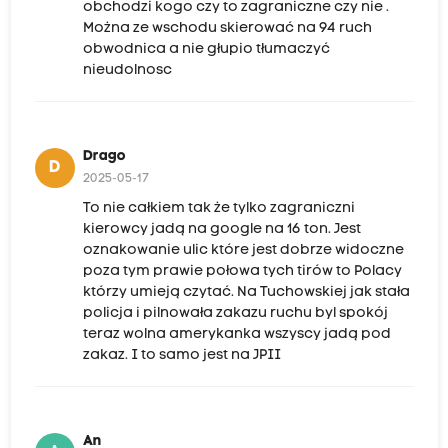
obchodzi kogo czy to zagraniczne czy nie .
Można ze wschodu skierować na 94 ruch
obwodnica a nie głupio tłumaczyć
nieudolnosc
Drago
D
2025-05-17
To nie całkiem tak że tylko zagraniczni
kierowcy jadą na google na 16 ton. Jest
oznakowanie ulic które jest dobrze widoczne
poza tym prawie połowa tych tirów to Polacy
którzy umieją czytać. Na Tuchowskiej jak stała
policja i pilnowała zakazu ruchu byl spokój
teraz wolna amerykanka wszyscy jadą pod
zakaz. I to samo jest na JPII
An