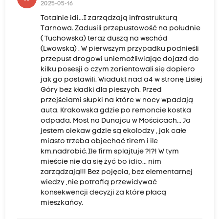
2025-05-16
Totalnie idi...I zarządzają infrastrukturą
Tarnowa. Zadusili przepustowość na południe
( Tuchowska) teraz duszą na wschód
(Lwowska) . W pierwszym przypadku podnieśli
przepust drogowi uniemożliwiając dojazd do
kilku posesji o czym zorientowali się dopiero
jak go postawili. Wiadukt nad a4 w stronę Lisiej
Góry bez kładki dla pieszych. Przed
przejściami słupki na które w nocy wpadają
auta. Krakowska gdzie po remoncie kostka
odpada. Most na Dunajcu w Mościcach... Ja
jestem ciekaw gdzie są ekolodzy , jak całe
miasto trzeba objechać tirem i ile
km.nadrobić.Ile firm splajtuje ?!?! W tym
mieście nie da się żyć bo idio... nim
zarządzają!!! Bez pojęcia, bez elementarnej
wiedzy ,nie potrafią przewidywać
konsekwencji decyzji za które płacą
mieszkańcy.