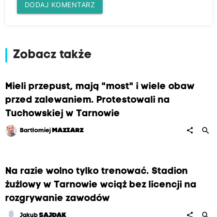
DODAJ KOMENTARZ
Zobacz także
Mieli przepust, mają "most" i wiele obaw
przed zalewaniem. Protestowali na
Tuchowskiej w Tarnowie
search
share
Bartłomiej
MAZIARZ
Na razie wolno tylko trenować. Stadion
żużlowy w Tarnowie wciąż bez licencji na
rozgrywanie zawodów
search
share
Jakub
SAJDAK