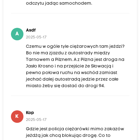
odczytu jadąc samochodem.
Asdf
A
2025-05-17
Czemu w ogóle tyle ciężarowych tam jeździ?
Bo nie ma zjazdu z autostrady między
Tarnowem a Pilznem. A z Pilzna jest droga na
Jasło Krosno i na przejście że Słowacją i
pewno połowa ruchu na wschód zamiast
jechać dalej autostradą jedzie przez całe
miasto żeby się dostać do drogi 94.
Kop
K
2025-05-17
Gdzie jest policja ciężarówki mimo zakazów
jeżdżą jak chcą blokując drogę. Co to