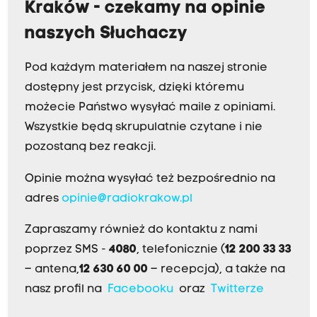
Kraków - czekamy na opinie
naszych Słuchaczy
Pod każdym materiałem na naszej stronie
dostępny jest przycisk, dzięki któremu
możecie Państwo wysyłać maile z opiniami.
Wszystkie będą skrupulatnie czytane i nie
pozostaną bez reakcji.
Opinie można wysyłać też bezpośrednio na
adres
opinie@radiokrakow.pl
Zapraszamy również do kontaktu z nami
poprzez SMS -
4080
, telefonicznie (
12 200 33 33
– antena,
12 630 60 00
– recepcja), a także na
nasz profil na
Facebooku
oraz
Twitterze