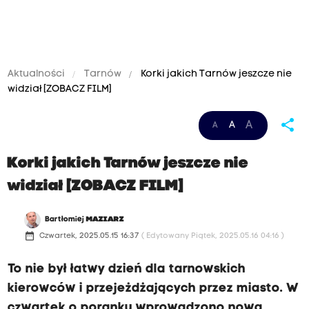
Aktualności
Tarnów
Korki jakich Tarnów jeszcze nie
widział [ZOBACZ FILM]
share
A
A
A
Korki jakich Tarnów jeszcze nie
widział [ZOBACZ FILM]
Bartłomiej
MAZIARZ
date_range
Czwartek, 2025.05.15 16:37
( Edytowany Piątek, 2025.05.16 04:16 )
To nie był łatwy dzień dla tarnowskich
kierowców i przejeżdżających przez miasto. W
czwartek o poranku wprowadzono nową