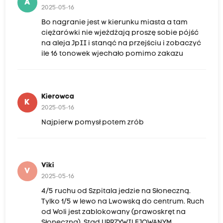
A
2025-05-16
Bo nagranie jest w kierunku miasta a tam
ciężarówki nie wjeżdżają proszę sobie pójść
na aleja JpII i stanąć na przejściu i zobaczyć
ile 16 tonowek wjechało pomimo zakazu
Kierowca
K
2025-05-16
Najpierw pomysł potem zrób
Viki
V
2025-05-16
4/5 ruchu od Szpitala jedzie na Słoneczną.
Tylko 1/5 w lewo na Lwowską do centrum. Ruch
od Woli jest zablokowany (prawoskręt na
Słoneczną). Stąd UPRZYWILEJOWANYM