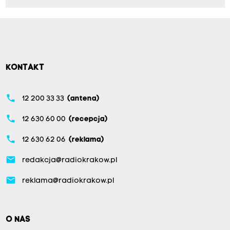
KONTAKT
phone
12 200 33 33
(antena)
phone
12 630 60 00
(recepcja)
phone
12 630 62 06
(reklama)
email
redakcja@radiokrakow.pl
email
reklama@radiokrakow.pl
O NAS