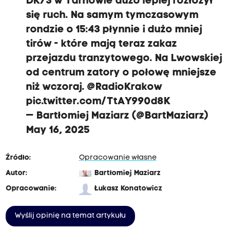
DK73 w Tarnowie dużo lepiej rozłożył
się ruch. Na samym tymczasowym
rondzie o 15:43 płynnie i dużo mniej
tirów - które mają teraz zakaz
przejazdu tranzytowego. Na Lwowskiej
od centrum zatory o połowę mniejsze
niż wczoraj.
@RadioKrakow
pic.twitter.com/TtAY990d8K
— Bartłomiej Maziarz (@BartMaziarz)
May 16, 2025
Źródło:
Opracowanie własne
Autor:
Bartłomiej Maziarz
Opracowanie:
Łukasz Konatowicz
Wyślij opinię na temat artykułu