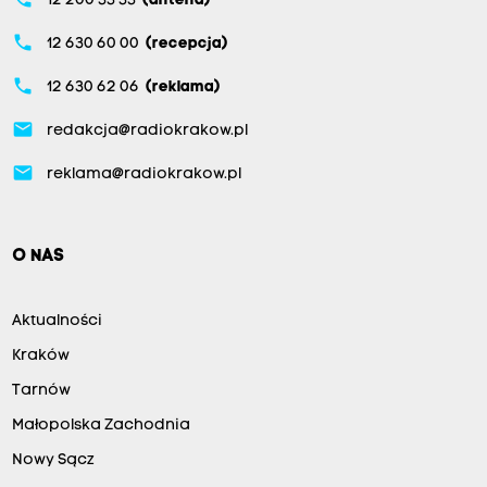
12 200 33 33
(antena)
phone
12 630 60 00
(recepcja)
phone
12 630 62 06
(reklama)
email
redakcja@radiokrakow.pl
email
reklama@radiokrakow.pl
O NAS
Aktualności
Kraków
Tarnów
Małopolska Zachodnia
Nowy Sącz