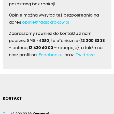
pozostaną bez reakcji.
Opinie można wysyłać też bezpośrednio na
adres
opinie@radiokrakow.pl
Zapraszamy również do kontaktu z nami
poprzez SMS -
4080
, telefonicznie (
12 200 33 33
– antena,
12 630 60 00
– recepcja), a także na
nasz profil na
Facebooku
oraz
Twitterze
KONTAKT
phone