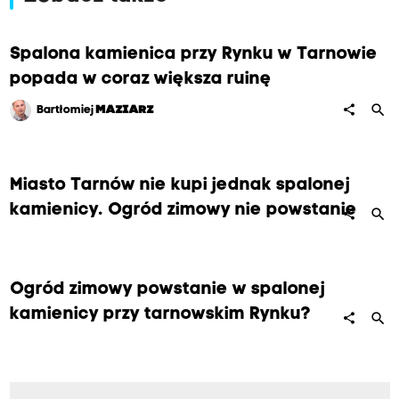
Spalona kamienica przy Rynku w Tarnowie
popada w coraz większa ruinę
search
share
Bartłomiej
MAZIARZ
Miasto Tarnów nie kupi jednak spalonej
kamienicy. Ogród zimowy nie powstanie
search
share
Ogród zimowy powstanie w spalonej
kamienicy przy tarnowskim Rynku?
search
share