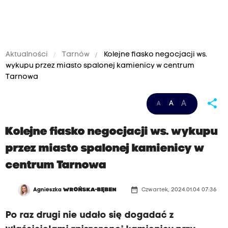
Aktualności
Tarnów
Kolejne fiasko negocjacji ws.
wykupu przez miasto spalonej kamienicy w centrum
Tarnowa
share
A
A
A
Kolejne fiasko negocjacji ws. wykupu
przez miasto spalonej kamienicy w
centrum Tarnowa
date_range
Agnieszka
WROŃSKA-BĘBEN
Czwartek, 2024.01.04 07:36
Po raz drugi nie udało się dogadać z