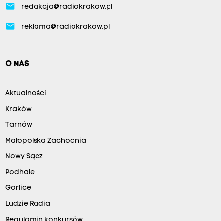
email
redakcja@radiokrakow.pl
email
reklama@radiokrakow.pl
O NAS
Aktualności
Kraków
Tarnów
Małopolska Zachodnia
Nowy Sącz
Podhale
Gorlice
Ludzie Radia
Regulamin konkursów