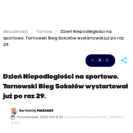
Aktualności
Tarnów
Dzień Niepodległości na
sportowo. Tarnowski Bieg Sokołów wystartował już po raz
29.
share
A
A
A
Dzień Niepodległości na sportowo.
Tarnowski Bieg Sokołów wystartował
już po raz 29.
Bartłomiej
MAZIARZ
date_range
Poniedziałek, 2024.11.11 12:24
( Edytowany Poniedziałek, 2024.11.11
12:30 )