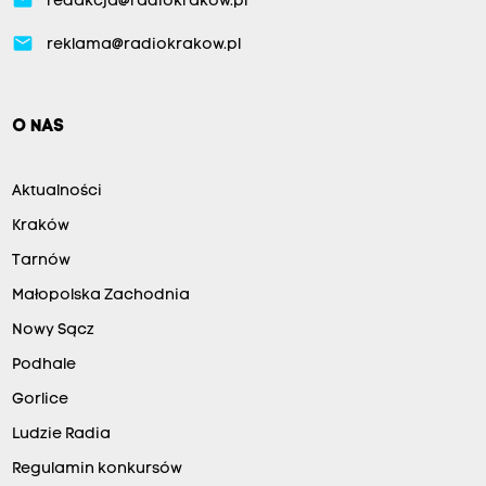
email
redakcja@radiokrakow.pl
email
reklama@radiokrakow.pl
O NAS
Aktualności
Kraków
Tarnów
Małopolska Zachodnia
Nowy Sącz
Podhale
Gorlice
Ludzie Radia
Regulamin konkursów