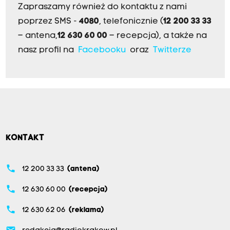
Zapraszamy również do kontaktu z nami
poprzez SMS -
4080
, telefonicznie (
12 200 33 33
– antena,
12 630 60 00
– recepcja), a także na
nasz profil na
Facebooku
oraz
Twitterze
KONTAKT
phone
12 200 33 33
(antena)
phone
12 630 60 00
(recepcja)
phone
12 630 62 06
(reklama)