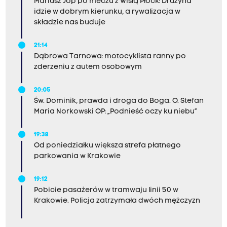
Mariusz Jop po meczu z Wisłą Płock: Drużyna
idzie w dobrym kierunku, a rywalizacja w
składzie nas buduje
21:14
Dąbrowa Tarnowa: motocyklista ranny po
zderzeniu z autem osobowym
20:05
Św. Dominik, prawda i droga do Boga. O. Stefan
Maria Norkowski OP: „Podnieść oczy ku niebu”
19:38
Od poniedziałku większa strefa płatnego
parkowania w Krakowie
19:12
Pobicie pasażerów w tramwaju linii 50 w
Krakowie. Policja zatrzymała dwóch mężczyzn