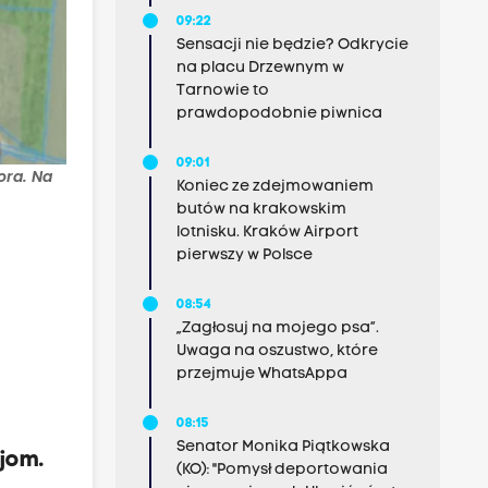
09:22
Sensacji nie będzie? Odkrycie
na placu Drzewnym w
Tarnowie to
prawdopodobnie piwnica
09:01
ora. Na
Koniec ze zdejmowaniem
butów na krakowskim
lotnisku. Kraków Airport
pierwszy w Polsce
08:54
„Zagłosuj na mojego psa”.
Uwaga na oszustwo, które
przejmuje WhatsAppa
08:15
Senator Monika Piątkowska
cjom.
(KO): "Pomysł deportowania