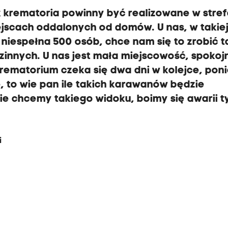
k krematoria powinny być realizowane w stre
jscach oddalonych od domów. U nas, w takie
 niespełna 500 osób, chce nam się to zrobić t
nnych. U nas jest mała miejscowość, spokoj
 krematorium czeka się dwa dni w kolejce, po
, to wie pan ile takich karawanów będzie
ie chcemy takiego widoku, boimy się awarii t
i