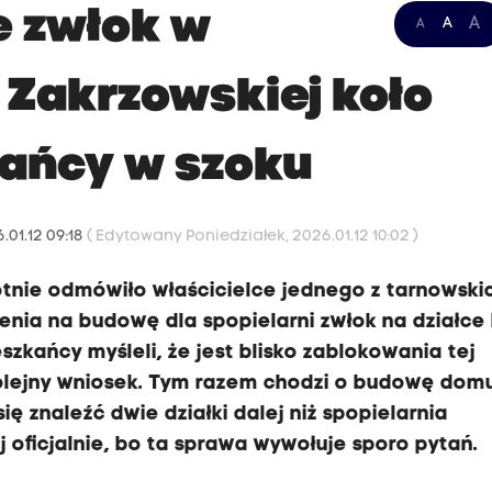
e zwłok w
A
A
A
 Zakrzowskiej koło
kańcy w szoku
.01.12 09:18
( Edytowany Poniedziałek, 2026.01.12 10:02 )
nie odmówiło właścicielce jednego z tarnowski
ia na budowę dla spopielarni zwłok na działce 
zkańcy myśleli, że jest blisko zablokowania tej
 kolejny wniosek. Tym razem chodzi o budowę dom
ę znaleźć dwie działki dalej niż spopielarnia
 oficjalnie, bo ta sprawa wywołuje sporo pytań.