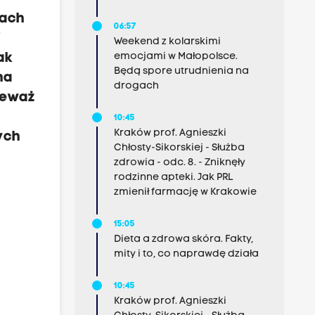
fach
06:57
j
Weekend z kolarskimi
ak
emocjami w Małopolsce.
Będą spore utrudnienia na
na
drogach
nieważ
10:45
Kraków prof. Agnieszki
ych
Chłosty-Sikorskiej - Służba
zdrowia - odc. 8. - Zniknęły
rodzinne apteki. Jak PRL
zmienił farmację w Krakowie
15:05
Dieta a zdrowa skóra. Fakty,
mity i to, co naprawdę działa
10:45
Kraków prof. Agnieszki