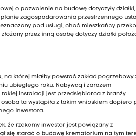
owej o pozwolenie na budowę dotyczyły działki,
 planie zagospodarowania przestrzennego ust
rzeznaczony pod usługi, choć mieszkańcy przeko
k złożony przez inną osobę dotyczy działki położ
ka, na której miałby powstać zakład pogrzebowy 
niu ubiegłego roku. Nabywcą i zarazem
iej instalacji jest przedsiębiorca z branży
o osoba ta wystąpiła z takim wnioskiem dopiero 
nego inwestora.
ek, że rzekomy inwestor jest powiązany z
zął się starać o budowę krematorium na tym tere