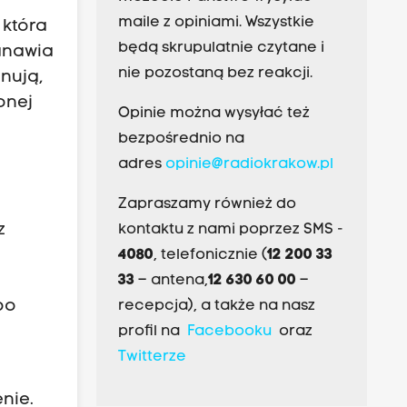
maile z opiniami. Wszystkie
 która
będą skrupulatnie czytane i
anawia
nie pozostaną bez reakcji.
nują,
onej
Opinie można wysyłać też
bezpośrednio na
adres
opinie@radiokrakow.pl
Zapraszamy również do
z
kontaktu z nami poprzez SMS -
4080
, telefonicznie (
12 200 33
33
– antena,
12 630 60 00
–
po
recepcja), a także na nasz
profil na
Facebooku
oraz
Twitterze
nie.