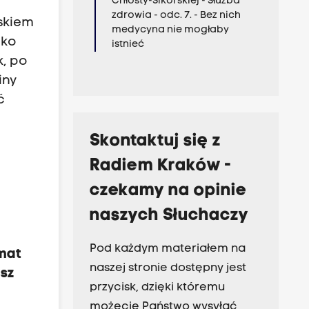
Chłosty-Sikorskiej - Służba
zdrowia - odc. 7. - Bez nich
oskiem
medycyna nie mogłaby
eko
istnieć
k, po
iny
ć
Skontaktuj się z
Radiem Kraków -
czekamy na opinie
naszych Słuchaczy
Pod każdym materiałem na
mat
naszej stronie dostępny jest
usz
przycisk, dzięki któremu
możecie Państwo wysyłać