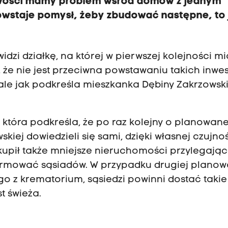
cowości mamy problem wśród domów z jednym
owstaje pomysł, żeby zbudować następne, to 
idzi działkę, na której w pierwszej kolejności mi
że nie jest przeciwna powstawaniu takich inwest
 ale jak podkreśla mieszkanka Dębiny Zakrzowski
która podkreśla, że po raz kolejny o planowane
ej dowiedzieli się sami, dzięki własnej czujnoś
ykupił także mniejsze nieruchomości przylegają
informować sąsiadów. W przypadku drugiej plano
o z krematorium, sąsiedzi powinni dostać takie
t świeża.