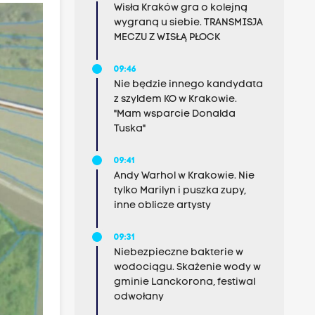
Wisła Kraków gra o kolejną
wygraną u siebie. TRANSMISJA
MECZU Z WISŁĄ PŁOCK
09:46
Nie będzie innego kandydata
z szyldem KO w Krakowie.
"Mam wsparcie Donalda
Tuska"
09:41
Andy Warhol w Krakowie. Nie
tylko Marilyn i puszka zupy,
inne oblicze artysty
09:31
Niebezpieczne bakterie w
wodociągu. Skażenie wody w
gminie Lanckorona, festiwal
odwołany