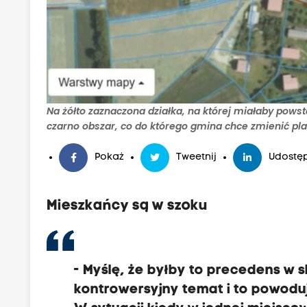
Na żółto zaznaczona działka, na której miałaby pow
czarno obszar, co do którego gmina chce zmienić 
Pokaż
Tweetnij
Udostęp
Mieszkańcy są w szoku
- Myślę, że byłby to precedens w s
kontrowersyjny temat i to powoduj