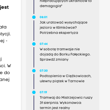
niepracujących Ukraińców to
demagogia"
jest
08:01
Jak uratować wysychające
ała
jezioro w Klimkówce?
Potrzebna ekspertyza
ycji.
ej -
07:44
W sobotę tramwaje nie
dojadą do Borku Fałęckiego.
j
Sprawdź zmiany
ci. W
07:30
ce do
Podtopienia w Ciężkowicach,
wanej
ulewny piątek w Tarnowie
07:19
Tramwaj do Mistrzejowic ruszy
31 sierpnia. Wykonawca:
termin jest realny