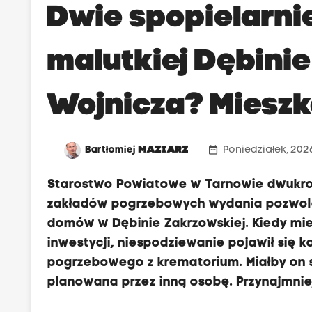
Dwie spopielarni
malutkiej Dębinie
Wojnicza? Miesz
date_range
Bartłomiej
MAZIARZ
Poniedziałek, 2026
Starostwo Powiatowe w Tarnowie dwukrot
zakładów pogrzebowych wydania pozwolen
domów w Dębinie Zakrzowskiej. Kiedy mies
inwestycji, niespodziewanie pojawił się
pogrzebowego z krematorium. Miałby on si
planowana przez inną osobę. Przynajmniej