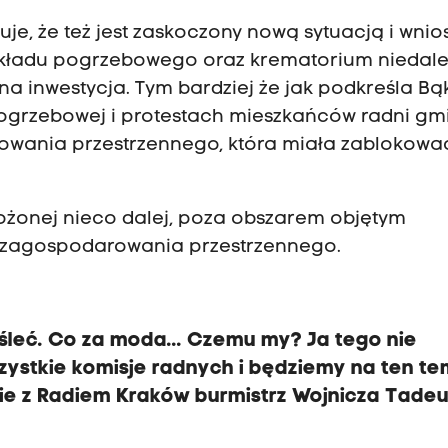
je, że też jest zaskoczony nową sytuacją i wni
kładu pogrzebowego oraz krematorium niedal
na inwestycja. Tym bardziej że jak podkreśla Bą
pogrzebowej i protestach mieszkańców radni gm
rowania przestrzennego, która miała zablokowa
łożonej nieco dalej, poza obszarem objętym
zagospodarowania przestrzennego.
śleć. Co za moda... Czemu my? Ja tego nie
ystkie komisje radnych i będziemy na ten te
ie z Radiem Kraków burmistrz Wojnicza Tade