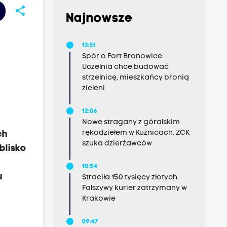
share
Najnowsze
13:51
Spór o Fort Bronowice.
Uczelnia chce budować
strzelnicę, mieszkańcy bronią
zieleni
12:06
Nowe stragany z góralskim
rękodziełem w Kuźnicach. ZCK
ch
szuka dzierżawców
blisko
10:54
u
Straciła 150 tysięcy złotych.
Fałszywy kurier zatrzymany w
Krakowie
09:47