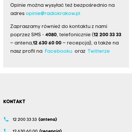
Opinie można wysyłać też bezpośrednio na
adres
opinie@radiokrakow.pl
Zapraszamy również do kontaktu z nami
poprzez SMS -
4080
, telefonicznie (
12 200 33 33
– antena,
12 630 60 00
– recepcja), a także na
nasz profil na
Facebooku
oraz
Twitterze
KONTAKT
phone
12 200 33 33
(antena)
phone
12 630 60 00
(recepcja)