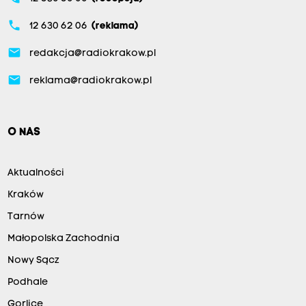
phone
12 630 62 06
(reklama)
email
redakcja@radiokrakow.pl
email
reklama@radiokrakow.pl
O NAS
Aktualności
Kraków
Tarnów
Małopolska Zachodnia
Nowy Sącz
Podhale
Gorlice