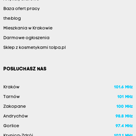
Baza ofert pracy
the:blog
Mieszkania w Krakowie
Darmowe ogłoszenia
Sklep z kosmetykami tolpa.pl
POSŁUCHASZ NAS
Kraków
101.6 MHz
Tarnów
101 MHz
Zakopane
100 MHz
Andrychów
98.8 MHz
Gorlice
97.4 MHz
Krynica-Zdrój
102.1 MHz