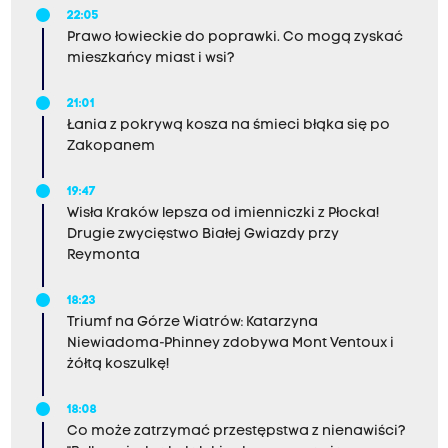
22:05
Prawo łowieckie do poprawki. Co mogą zyskać
mieszkańcy miast i wsi?
21:01
Łania z pokrywą kosza na śmieci błąka się po
Zakopanem
19:47
Wisła Kraków lepsza od imienniczki z Płocka!
Drugie zwycięstwo Białej Gwiazdy przy
Reymonta
18:23
Triumf na Górze Wiatrów: Katarzyna
Niewiadoma-Phinney zdobywa Mont Ventoux i
żółtą koszulkę!
18:08
Co może zatrzymać przestępstwa z nienawiści?