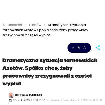
Aktualności
Tarnów
Dramatyczna sytuacja
tarnowskich Azotów. Spółka chce, żeby pracownicy
zrezygnowali z części wypłat
share
A
A
A
Dramatyczna sytuacja tarnowskich
Azotów. Spółka chce, żeby
pracownicy zrezygnowali z części
wypłat
Bartłomiej
MAZIARZ
date_range
Wtorek, 2024.07.30 16:37
( Edytowany Poniedziałek, 2024.09.30 13:50
)