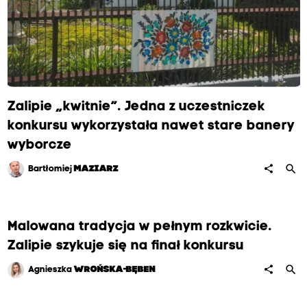
Zalipie „kwitnie”. Jedna z uczestniczek
konkursu wykorzystała nawet stare banery
wyborcze
search
share
Bartłomiej
MAZIARZ
Malowana tradycja w pełnym rozkwicie.
Zalipie szykuje się na finał konkursu
search
share
Agnieszka
WROŃSKA-BĘBEN