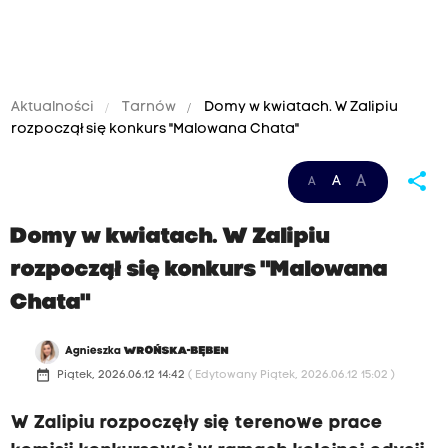
Aktualności
Tarnów
Domy w kwiatach. W Zalipiu
rozpoczął się konkurs "Malowana Chata"
share
A
A
A
Domy w kwiatach. W Zalipiu
rozpoczął się konkurs "Malowana
Chata"
Agnieszka
WROŃSKA-BĘBEN
date_range
Piątek, 2026.06.12 14:42
( Edytowany Piątek, 2026.06.12 15:02 )
W Zalipiu rozpoczęły się terenowe prace