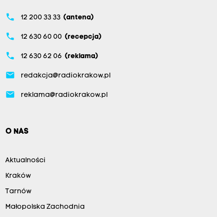
phone
12 200 33 33
(antena)
phone
12 630 60 00
(recepcja)
phone
12 630 62 06
(reklama)
email
redakcja@radiokrakow.pl
email
reklama@radiokrakow.pl
O NAS
Aktualności
Kraków
Tarnów
Małopolska Zachodnia