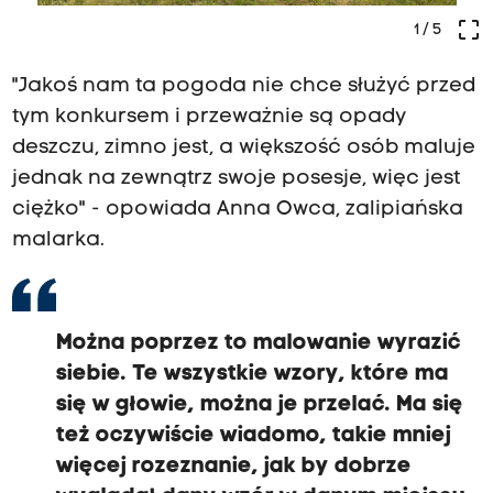
crop_free
1
/ 5
"Jakoś nam ta pogoda nie chce służyć przed
tym konkursem i przeważnie są opady
deszczu, zimno jest, a większość osób maluje
jednak na zewnątrz swoje posesje, więc jest
ciężko" - opowiada Anna Owca, zalipiańska
malarka.
Można poprzez to malowanie wyrazić
siebie. Te wszystkie wzory, które ma
się w głowie, można je przelać. Ma się
też oczywiście wiadomo, takie mniej
więcej rozeznanie, jak by dobrze