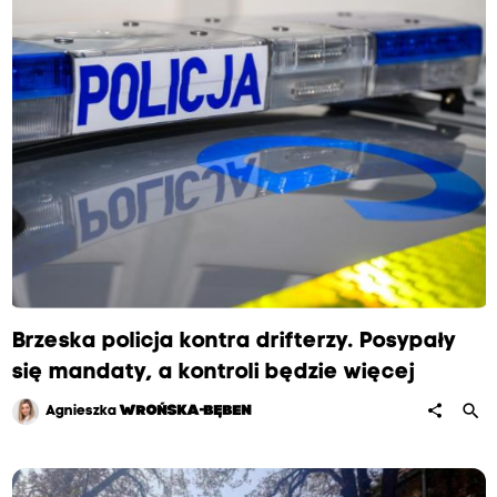
Brzeska policja kontra drifterzy. Posypały
się mandaty, a kontroli będzie więcej
search
share
Agnieszka
WROŃSKA-BĘBEN