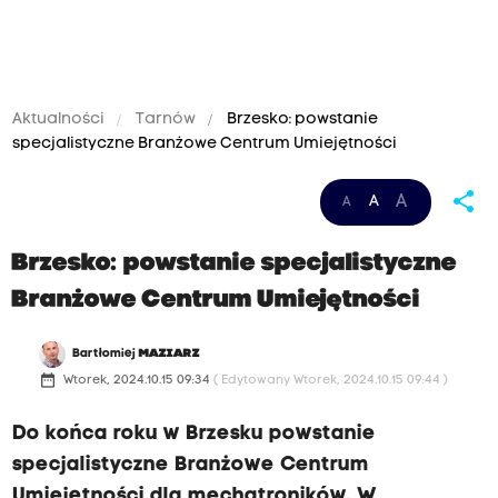
Aktualności
Tarnów
Brzesko: powstanie
specjalistyczne Branżowe Centrum Umiejętności
share
A
A
A
Brzesko: powstanie specjalistyczne
Branżowe Centrum Umiejętności
Bartłomiej
MAZIARZ
date_range
Wtorek, 2024.10.15 09:34
( Edytowany Wtorek, 2024.10.15 09:44 )
Do końca roku w Brzesku powstanie
specjalistyczne Branżowe Centrum
Umiejętności dla mechatroników. W