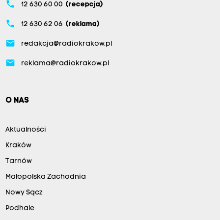
phone
12 630 60 00
(recepcja)
phone
12 630 62 06
(reklama)
email
redakcja@radiokrakow.pl
email
reklama@radiokrakow.pl
O NAS
Aktualności
Kraków
Tarnów
Małopolska Zachodnia
Nowy Sącz
Podhale