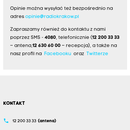
Opinie można wysyłać też bezpośrednio na
adres
opinie@radiokrakow.pl
Zapraszamy również do kontaktu z nami
poprzez SMS -
4080
, telefonicznie (
12 200 33 33
– antena,
12 630 60 00
– recepcja), a także na
nasz profil na
Facebooku
oraz
Twitterze
KONTAKT
phone
12 200 33 33
(antena)