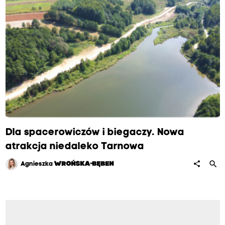
Dla spacerowiczów i biegaczy. Nowa
atrakcja niedaleko Tarnowa
search
share
Agnieszka
WROŃSKA-BĘBEN