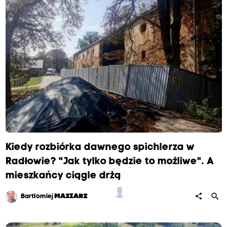
Kiedy rozbiórka dawnego spichlerza w
Radłowie? "Jak tylko będzie to możliwe". A
mieszkańcy ciągle drżą
search
share
Bartłomiej
MAZIARZ