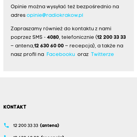
Opinie można wysyłać też bezpośrednio na
adres
opinie@radiokrakow.pl
Zapraszamy również do kontaktu z nami
poprzez SMS -
4080
, telefonicznie (
12 200 33 33
– antena,
12 630 60 00
– recepcja), a także na
nasz profil na
Facebooku
oraz
Twitterze
KONTAKT
phone
12 200 33 33
(antena)