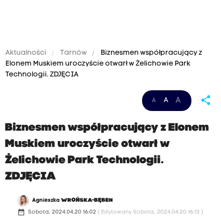
Aktualności
Tarnów
Biznesmen współpracujący z
Elonem Muskiem uroczyście otwarł w Żelichowie Park
Technologii. ZDJĘCIA
share
A
A
A
Biznesmen współpracujący z Elonem
Muskiem uroczyście otwarł w
Żelichowie Park Technologii.
ZDJĘCIA
Agnieszka
WROŃSKA-BĘBEN
date_range
Sobota, 2024.04.20 16:02
( Edytowany Sobota, 2024.04.20 16:13 )