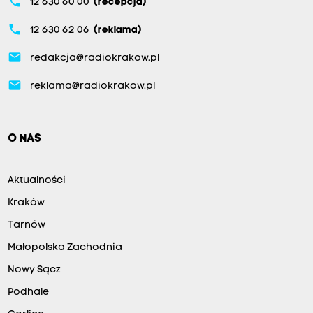
phone
12 630 60 00
(recepcja)
phone
12 630 62 06
(reklama)
email
redakcja@radiokrakow.pl
email
reklama@radiokrakow.pl
O NAS
Aktualności
Kraków
Tarnów
Małopolska Zachodnia
Nowy Sącz
Podhale