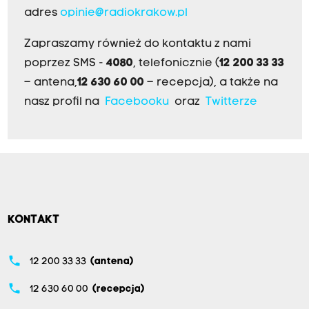
adres
opinie@radiokrakow.pl
Zapraszamy również do kontaktu z nami
poprzez SMS -
4080
, telefonicznie (
12 200 33 33
– antena,
12 630 60 00
– recepcja), a także na
nasz profil na
Facebooku
oraz
Twitterze
KONTAKT
phone
12 200 33 33
(antena)
phone
12 630 60 00
(recepcja)