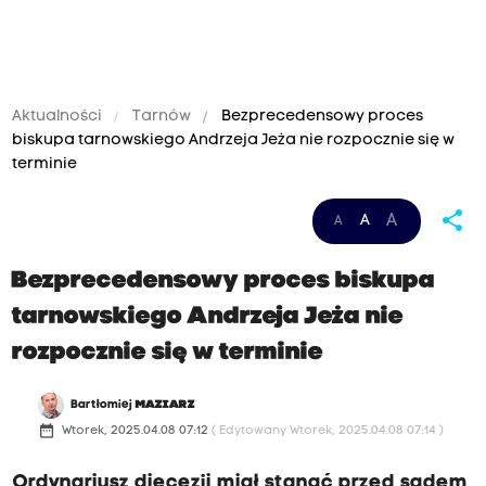
Aktualności
Tarnów
Bezprecedensowy proces
biskupa tarnowskiego Andrzeja Jeża nie rozpocznie się w
terminie
share
A
A
A
Bezprecedensowy proces biskupa
tarnowskiego Andrzeja Jeża nie
rozpocznie się w terminie
Bartłomiej
MAZIARZ
date_range
Wtorek, 2025.04.08 07:12
( Edytowany Wtorek, 2025.04.08 07:14 )
Ordynariusz diecezji miał stanąć przed sądem