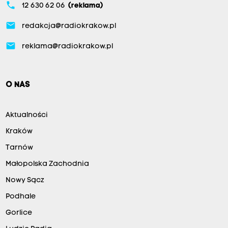
phone
12 630 62 06
(reklama)
email
redakcja@radiokrakow.pl
email
reklama@radiokrakow.pl
O NAS
Aktualności
Kraków
Tarnów
Małopolska Zachodnia
Nowy Sącz
Podhale
Gorlice