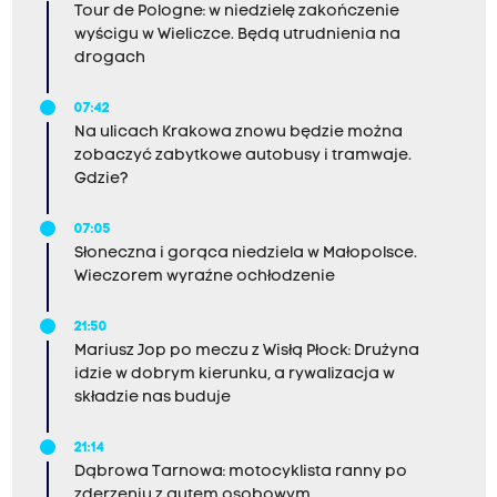
Tour de Pologne: w niedzielę zakończenie
wyścigu w Wieliczce. Będą utrudnienia na
drogach
07:42
Na ulicach Krakowa znowu będzie można
zobaczyć zabytkowe autobusy i tramwaje.
Gdzie?
07:05
Słoneczna i gorąca niedziela w Małopolsce.
Wieczorem wyraźne ochłodzenie
21:50
Mariusz Jop po meczu z Wisłą Płock: Drużyna
idzie w dobrym kierunku, a rywalizacja w
składzie nas buduje
21:14
Dąbrowa Tarnowa: motocyklista ranny po
zderzeniu z autem osobowym