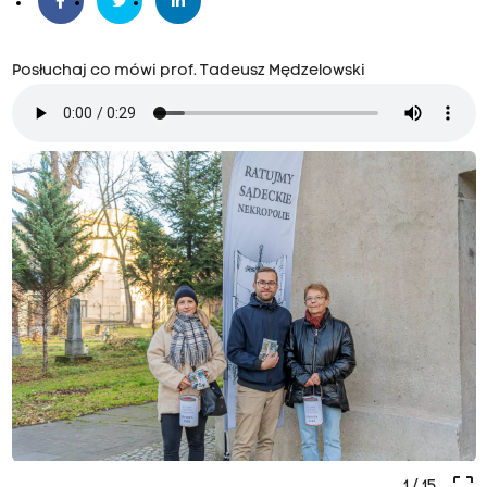
Posłuchaj co mówi prof. Tadeusz Mędzelowski
crop_free
1
/ 15