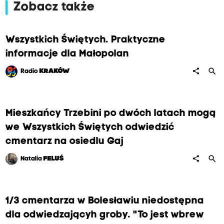
Zobacz także
Wszystkich Świętych. Praktyczne
informacje dla Małopolan
search
share
Radio
KRAKÓW
Mieszkańcy Trzebini po dwóch latach mogą
we Wszystkich Świętych odwiedzić
cmentarz na osiedlu Gaj
search
share
Natalia
FELUŚ
1/3 cmentarza w Bolesławiu niedostępna
dla odwiedzającyh groby. "To jest wbrew