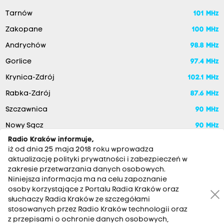
Tarnów
101 MHz
Zakopane
100 MHz
Andrychów
98.8 MHz
Gorlice
97.4 MHz
Krynica-Zdrój
102.1 MHz
Rabka-Zdrój
87.6 MHz
Szczawnica
90 MHz
Nowy Sącz
90 MHz
Radio Kraków informuje,
iż od dnia 25 maja 2018 roku wprowadza
aktualizację polityki prywatności i zabezpieczeń w
zakresie przetwarzania danych osobowych.
Niniejsza informacja ma na celu zapoznanie
osoby korzystające z Portalu Radia Kraków oraz
słuchaczy Radia Kraków ze szczegółami
stosowanych przez Radio Kraków technologii oraz
RADIO KRAKÓW SA. Aleja Juliusza Słowackiego 22, 30-007
z przepisami o ochronie danych osobowych,