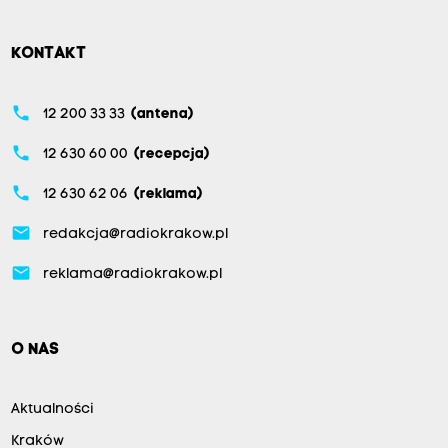
KONTAKT
phone
12 200 33 33
(antena)
phone
12 630 60 00
(recepcja)
phone
12 630 62 06
(reklama)
email
redakcja@radiokrakow.pl
email
reklama@radiokrakow.pl
O NAS
Aktualności
Kraków