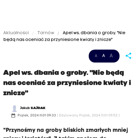
Aktualności
Tarnów
Apel ws. dbania o groby. "Nie
będą nas oceniać za przyniesione kwiaty i znicze"
share
A
A
A
Apel ws. dbania o groby. "Nie będą
nas oceniać za przyniesione kwiaty i
znicze"
Jakub
SAJDAK
date_range
Piątek, 2024.11.01 09:33
( Edytowany Piątek, 2024.11.01 09:52 )
"Przynośmy na groby bliskich zmarłych mniej