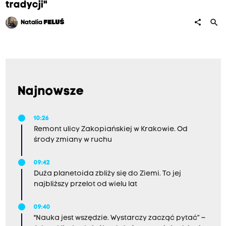
tradycji"
search
share
Natalia
FELUŚ
Najnowsze
10:26
Remont ulicy Zakopiańskiej w Krakowie. Od
środy zmiany w ruchu
09:42
Duża planetoida zbliży się do Ziemi. To jej
najbliższy przelot od wielu lat
09:40
"Nauka jest wszędzie. Wystarczy zacząć pytać” –