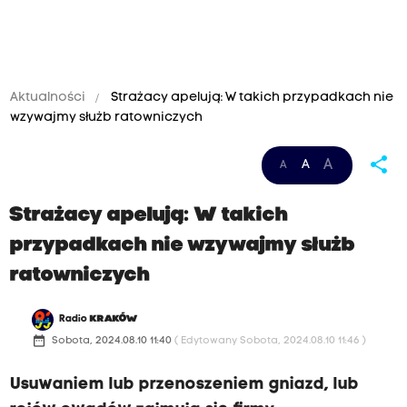
Aktualności
Strażacy apelują: W takich przypadkach nie
wzywajmy służb ratowniczych
share
A
A
A
Strażacy apelują: W takich
przypadkach nie wzywajmy służb
ratowniczych
Radio
KRAKÓW
date_range
Sobota, 2024.08.10 11:40
( Edytowany Sobota, 2024.08.10 11:46 )
Usuwaniem lub przenoszeniem gniazd, lub