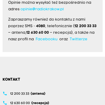
Opinie można wysyłać też bezpośrednio na
adres
opinie@radiokrakow.pl
Zapraszamy również do kontaktu z nami
poprzez SMS -
4080
, telefonicznie (
12 200 33 33
– antena,
12 630 60 00
– recepcja), a także na
nasz profil na
Facebooku
oraz
Twitterze
KONTAKT
phone
12 200 33 33
(antena)
phone
12 630 60 00
(recepcja)