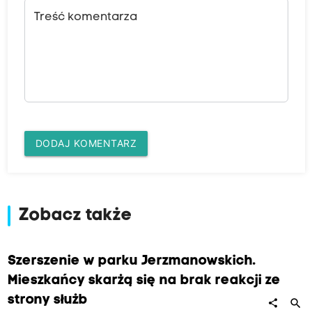
Treść komentarza
DODAJ KOMENTARZ
Zobacz także
Szerszenie w parku Jerzmanowskich.
Mieszkańcy skarżą się na brak reakcji ze
strony służb
search
share