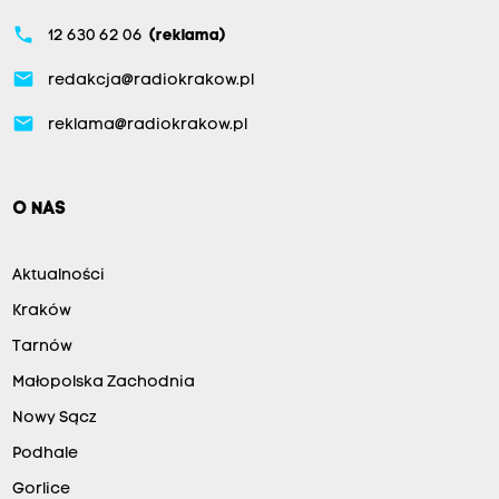
phone
12 630 62 06
(reklama)
email
redakcja@radiokrakow.pl
email
reklama@radiokrakow.pl
O NAS
Aktualności
Kraków
Tarnów
Małopolska Zachodnia
Nowy Sącz
Podhale
Gorlice