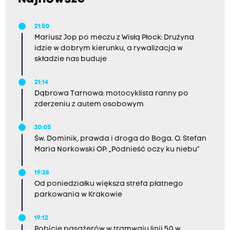
21:50
Mariusz Jop po meczu z Wisłą Płock: Drużyna
idzie w dobrym kierunku, a rywalizacja w
składzie nas buduje
21:14
Dąbrowa Tarnowa: motocyklista ranny po
zderzeniu z autem osobowym
20:05
Św. Dominik, prawda i droga do Boga. O. Stefan
Maria Norkowski OP: „Podnieść oczy ku niebu”
19:38
Od poniedziałku większa strefa płatnego
parkowania w Krakowie
19:12
Pobicie pasażerów w tramwaju linii 50 w