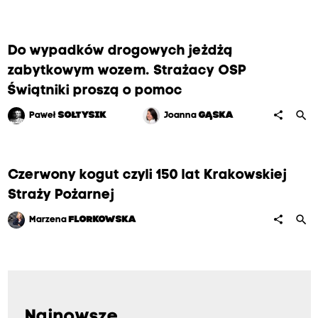
Do wypadków drogowych jeżdżą
zabytkowym wozem. Strażacy OSP
Świątniki proszą o pomoc
search
share
Paweł
SOŁTYSIK
Joanna
GĄSKA
Czerwony kogut czyli 150 lat Krakowskiej
Straży Pożarnej
search
share
Marzena
FLORKOWSKA
Najnowsze