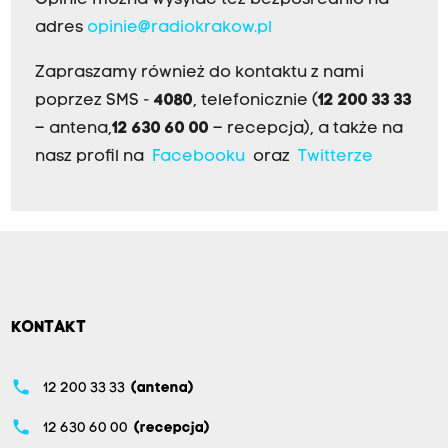
Opinie można wysyłać też bezpośrednio na
adres
opinie@radiokrakow.pl
Zapraszamy również do kontaktu z nami
poprzez SMS -
4080
, telefonicznie (
12 200 33 33
– antena,
12 630 60 00
– recepcja), a także na
nasz profil na
Facebooku
oraz
Twitterze
KONTAKT
phone
12 200 33 33
(antena)
phone
12 630 60 00
(recepcja)