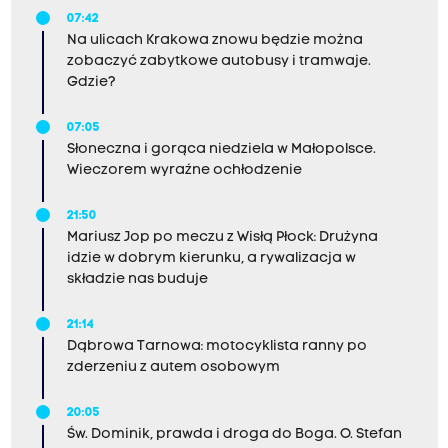
07:42
Na ulicach Krakowa znowu będzie można
zobaczyć zabytkowe autobusy i tramwaje.
Gdzie?
07:05
Słoneczna i gorąca niedziela w Małopolsce.
Wieczorem wyraźne ochłodzenie
21:50
Mariusz Jop po meczu z Wisłą Płock: Drużyna
idzie w dobrym kierunku, a rywalizacja w
składzie nas buduje
21:14
Dąbrowa Tarnowa: motocyklista ranny po
zderzeniu z autem osobowym
20:05
Św. Dominik, prawda i droga do Boga. O. Stefan