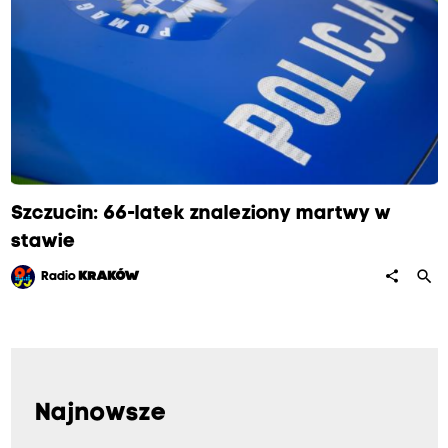
Szczucin: 66-latek znaleziony martwy w
stawie
search
share
Radio
KRAKÓW
Najnowsze