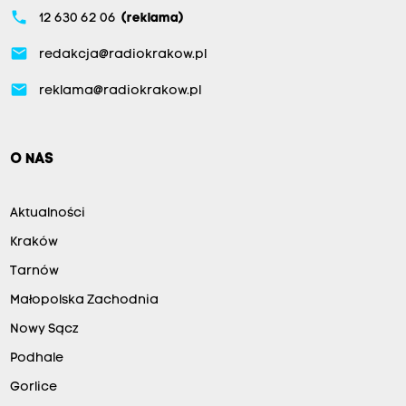
phone
12 630 62 06
(reklama)
email
redakcja@radiokrakow.pl
email
reklama@radiokrakow.pl
O NAS
Aktualności
Kraków
Tarnów
Małopolska Zachodnia
Nowy Sącz
Podhale
Gorlice