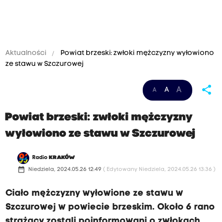
Aktualności
Powiat brzeski: zwłoki mężczyzny wyłowiono
ze stawu w Szczurowej
share
A
A
A
Powiat brzeski: zwłoki mężczyzny
wyłowiono ze stawu w Szczurowej
Radio
KRAKÓW
date_range
Niedziela, 2024.05.26 12:49
( Edytowany Niedziela, 2024.05.26 13:36 )
Ciało mężczyzny wyłowione ze stawu w
Szczurowej w powiecie brzeskim. Około 6 rano
strażacy zostali poinformowani o zwłokach