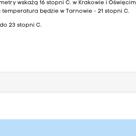
try wskażą 16 stopni C. w Krakowie i Oświęcimi
emperatura będzie w Tarnowie - 21 stopni C.
do 23 stopni C.