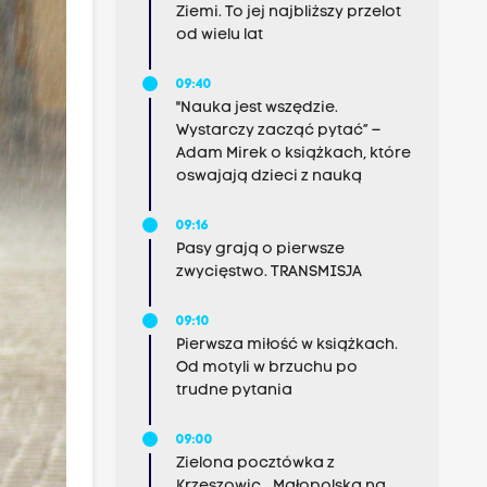
Ziemi. To jej najbliższy przelot
od wielu lat
09:40
"Nauka jest wszędzie.
Wystarczy zacząć pytać” –
Adam Mirek o książkach, które
oswajają dzieci z nauką
09:16
Pasy grają o pierwsze
zwycięstwo. TRANSMISJA
09:10
Pierwsza miłość w książkach.
Od motyli w brzuchu po
trudne pytania
09:00
Zielona pocztówka z
Krzeszowic. „Małopolska na