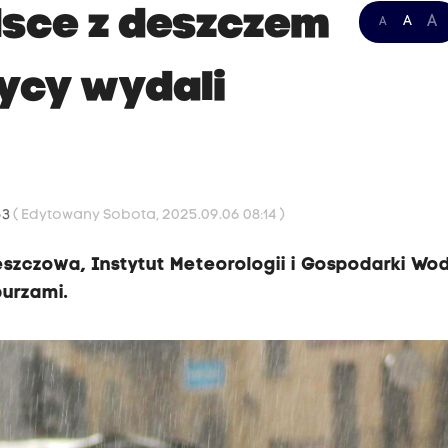
sce z deszczem
A
A
A
tycy wydali
53
( Edytowany Sobota, 2025.09.06 08:14 )
szczowa, Instytut Meteorologii i Gospodarki Wo
burzami.