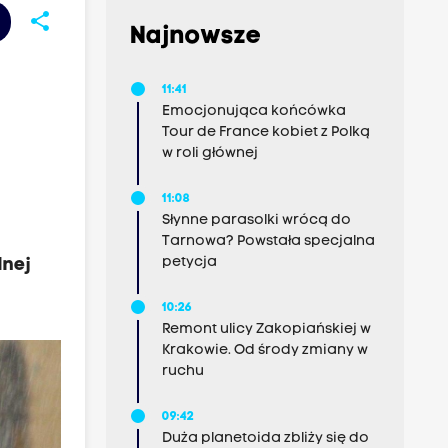
share
Najnowsze
11:41
Emocjonująca końcówka
Tour de France kobiet z Polką
w roli głównej
11:08
Słynne parasolki wrócą do
Tarnowa? Powstała specjalna
petycja
dnej
10:26
Remont ulicy Zakopiańskiej w
Krakowie. Od środy zmiany w
ruchu
09:42
Duża planetoida zbliży się do