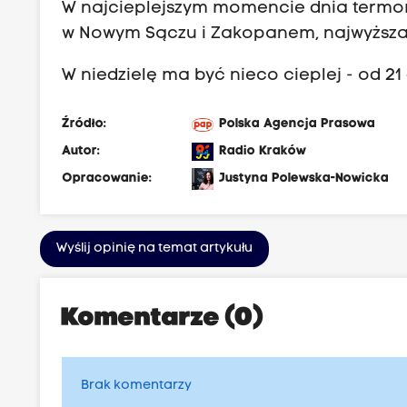
W najcieplejszym momencie dnia termome
w Nowym Sączu i Zakopanem, najwyższa t
W niedzielę ma być nieco cieplej - od 21 
Źródło:
Polska Agencja Prasowa
Autor:
Radio Kraków
Opracowanie:
Justyna Polewska-Nowicka
Wyślij opinię na temat artykułu
Komentarze (0)
Brak komentarzy