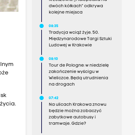
dwóch kółkach” odkrywa
kolejne miejsca
08:35
Tradycja wciąż żyje. 50.
Międzynarodowe Targi Sztuki
Ludowej w Krakowie
08:10
ilnym
Tour de Pologne: w niedzielę
zakończenie wyścigu w
oże
Wieliczce. Będą utrudnienia
na drogach
isk
07:42
życia.
Na ulicach Krakowa znowu
będzie można zobaczyć
zabytkowe autobusy i
tramwaje. Gdzie?