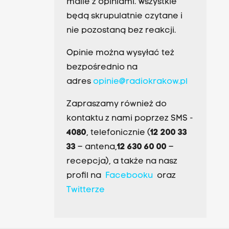
maile z opiniami. Wszystkie
będą skrupulatnie czytane i
nie pozostaną bez reakcji.
Opinie można wysyłać też
bezpośrednio na
adres
opinie@radiokrakow.pl
Zapraszamy również do
kontaktu z nami poprzez SMS -
4080
, telefonicznie (
12 200 33
33
– antena,
12 630 60 00
–
recepcja), a także na nasz
profil na
Facebooku
oraz
Twitterze