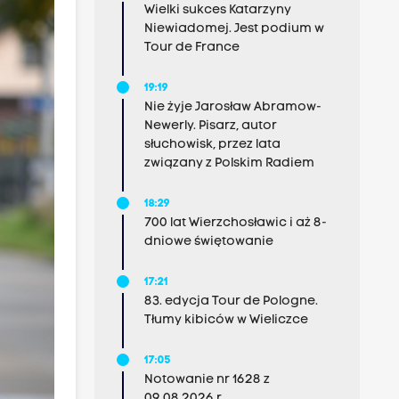
Wielki sukces Katarzyny
Niewiadomej. Jest podium w
Tour de France
19:19
Nie żyje Jarosław Abramow-
Newerly. Pisarz, autor
słuchowisk, przez lata
związany z Polskim Radiem
18:29
700 lat Wierzchosławic i aż 8-
dniowe świętowanie
17:21
83. edycja Tour de Pologne.
Tłumy kibiców w Wieliczce
17:05
Notowanie nr 1628 z
09.08.2026 r.