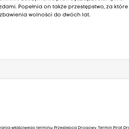
dami. Popełnia on także przestępstwo, za które 
ozbawienia wolności do dwóch lat.
wania właściwego terminu: Przestępca Drogowy. Termin Pirat D