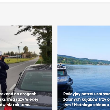
weekend na drogach
Policyjny patrol uratowa
ski: dwa razy więcej
zalanych kajaków trzy 
ów niż rok temu
tym 11-letniego chłopca