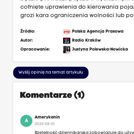
cofnięte uprawienia do kierowania pojaz
grozi kara ograniczenia wolności lub p
Źródło:
Polska Agencja Prasowa
Autor:
Radio Kraków
Opracowanie:
Justyna Polewska-Nowicka
Wyślij opinię na temat artykułu
Komentarze (1)
Amerykanin
A
2024-08-10
Rzetelność dziennikarska zobowiązuje do uży