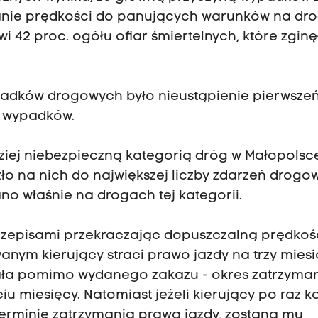
anie prędkości do panujących warunków na dro
 42 proc. ogółu ofiar śmiertelnych, które zginęł
ypadków drogowych było nieustąpienie pierwsze
6 wypadków.
dziej niebezpieczną kategorią dróg w Małopolsc
ło na nich do największej liczby zdarzeń drogo
o właśnie na drogach tej kategorii.
przepisami przekraczając dopuszczalną prędkoś
nym kierujący straci prawo jazdy na trzy miesi
owała pomimo wydanego zakazu - okres zatrzyma
u miesięcy. Natomiast jeżeli kierujący po raz k
erminie zatrzymania prawa jazdy, zostaną mu