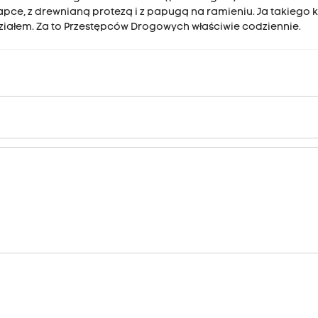
pce, z drewnianą protezą i z papugą na ramieniu. Ja takiego 
iałem. Za to Przestępców Drogowych właściwie codziennie.