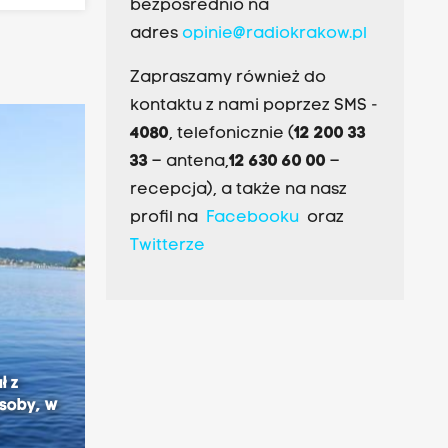
bezpośrednio na
adres
opinie@radiokrakow.pl
Zapraszamy również do
kontaktu z nami poprzez SMS -
4080
, telefonicznie (
12 200 33
33
– antena,
12 630 60 00
–
recepcja), a także na nasz
profil na
Facebooku
oraz
Twitterze
ł z
osoby, w