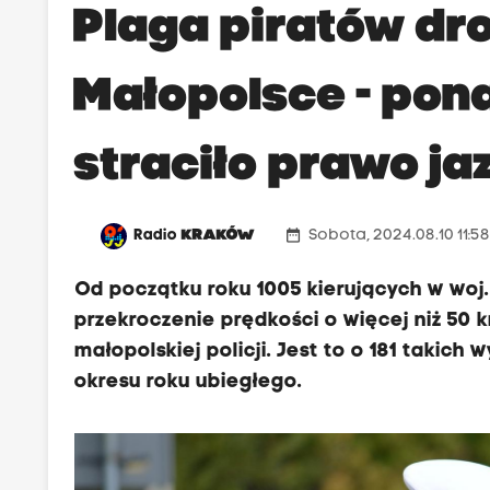
Plaga piratów d
Małopolsce - pon
straciło prawo ja
date_range
Radio
KRAKÓW
Sobota, 2024.08.10 11:5
Od początku roku 1005 kierujących w woj.
przekroczenie prędkości o więcej niż 50
małopolskiej policji. Jest to o 181 taki
okresu roku ubiegłego.