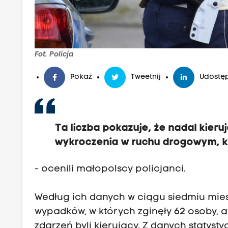
Fot. Policja
Pokaż
Tweetnij
Udostęp
Ta liczba pokazuje, że nadal kier
wykroczenia w ruchu drogowym, kt
- ocenili małopolscy policjanci.
Według ich danych w ciągu siedmiu mies
wypadków, w których zginęły 62 osoby, a
zdarzeń byli kierujący. Z danych statys