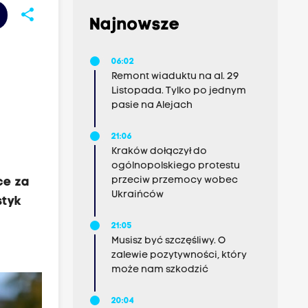
share
Najnowsze
06:02
Remont wiaduktu na al. 29
Listopada. Tylko po jednym
pasie na Alejach
21:06
Kraków dołączył do
ogólnopolskiego protestu
przeciw przemocy wobec
ce za
Ukraińców
styk
21:05
Musisz być szczęśliwy. O
zalewie pozytywności, który
może nam szkodzić
20:04