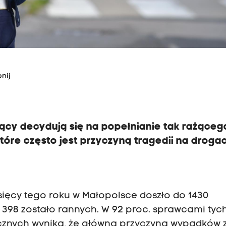
nij
ujący decydują się na popełnianie tak rażąceg
óre często jest przyczyną tragedii na droga
ięcy tego roku w Małopolsce doszło do 1430
 398 zostało rannych. W 92 proc. sprawcami tyc
tycznych wynika, że główną przyczyną wypadków 