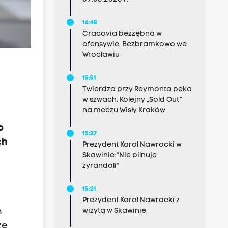
16:48
Cracovia bezzębna w
ofensywie. Bezbramkowo we
Wrocławiu
15:51
Twierdza przy Reymonta pęka
w szwach. Kolejny „Sold Out”
na meczu Wisły Kraków
o
15:27
ch
Prezydent Karol Nawrocki w
Skawinie: "Nie pilnuję
żyrandoli"
15:21
Prezydent Karol Nawrocki z
wizytą w Skawinie
h
ze