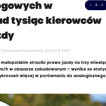
rogowych w
A
A
A
ad tysiąc kierowców
zdy
8
( Edytowany Poniedziałek, 2024.11.18 21:09 )
 małopolskim straciło prawo jazdy na trzy miesią
 km/h w obszarze zabudowanym – wynika ze staty
ch wykroczeń więcej w porównaniu do analogicznego