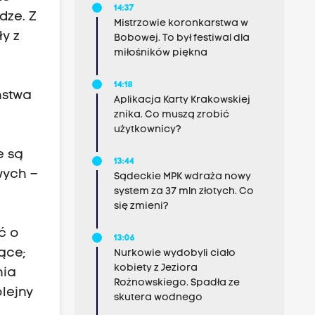
14:37
dze. Z
Mistrzowie koronkarstwa w
y z
Bobowej. To był festiwal dla
miłośników piękna
14:18
ństwa
Aplikacja Karty Krakowskiej
znika. Co muszą zrobić
użytkownicy?
e są
13:44
wych –
Sądeckie MPK wdraża nowy
system za 37 mln złotych. Co
się zmieni?
ć o
13:06
ące;
Nurkowie wydobyli ciało
kobiety z Jeziora
nia
Rożnowskiego. Spadła ze
olejny
skutera wodnego