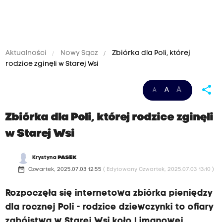
Aktualności
Nowy Sącz
Zbiórka dla Poli, której
rodzice zginęli w Starej Wsi
share
A
A
A
Zbiórka dla Poli, której rodzice zginęli
w Starej Wsi
Krystyna
PASEK
date_range
Czwartek, 2025.07.03 12:55
( Edytowany Czwartek, 2025.07.03 13:10 )
Rozpoczęła się internetowa zbiórka pieniędzy
dla rocznej Poli - rodzice dziewczynki to ofiary
zabójstwa w Starej Wsi koło Limanowej.