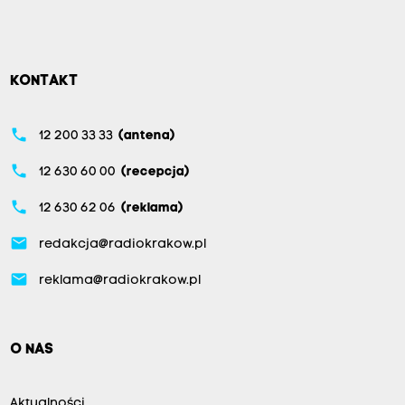
KONTAKT
phone
12 200 33 33
(antena)
phone
12 630 60 00
(recepcja)
phone
12 630 62 06
(reklama)
email
redakcja@radiokrakow.pl
email
reklama@radiokrakow.pl
O NAS
Aktualności