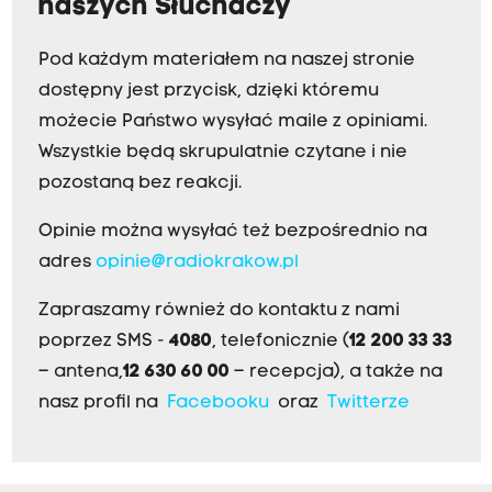
naszych Słuchaczy
Pod każdym materiałem na naszej stronie
dostępny jest przycisk, dzięki któremu
możecie Państwo wysyłać maile z opiniami.
Wszystkie będą skrupulatnie czytane i nie
pozostaną bez reakcji.
Opinie można wysyłać też bezpośrednio na
adres
opinie@radiokrakow.pl
Zapraszamy również do kontaktu z nami
poprzez SMS -
4080
, telefonicznie (
12 200 33 33
– antena,
12 630 60 00
– recepcja), a także na
nasz profil na
Facebooku
oraz
Twitterze