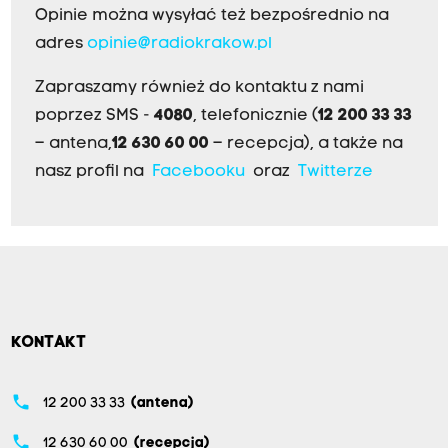
Opinie można wysyłać też bezpośrednio na
adres
opinie@radiokrakow.pl
Zapraszamy również do kontaktu z nami
poprzez SMS -
4080
, telefonicznie (
12 200 33 33
– antena,
12 630 60 00
– recepcja), a także na
nasz profil na
Facebooku
oraz
Twitterze
KONTAKT
phone
12 200 33 33
(antena)
phone
12 630 60 00
(recepcja)