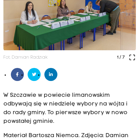
crop_free
Fot. Damian Radziak
1
/ 7
W Szczawie w powiecie limanowskim
odbywają się w niedzielę wybory na wójta i
do rady gminy. To pierwsze wybory w nowo
powstałej gminie.
Materiał Bartosza Niemca. Zdjęcia: Damian