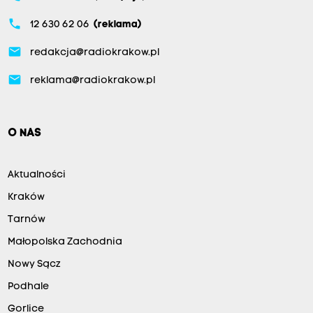
phone
12 630 62 06
(reklama)
email
redakcja@radiokrakow.pl
email
reklama@radiokrakow.pl
O NAS
Aktualności
Kraków
Tarnów
Małopolska Zachodnia
Nowy Sącz
Podhale
Gorlice