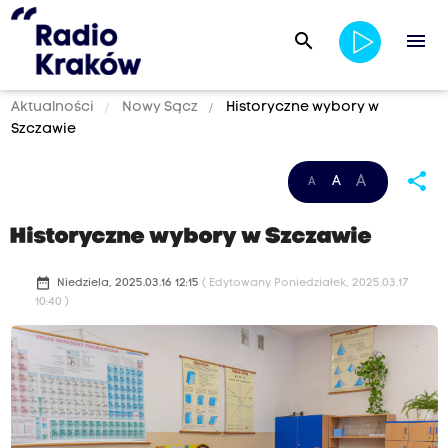
search
menu
Aktualności
Nowy Sącz
Historyczne wybory w
Szczawie
share
A
A
A
Historyczne wybory w Szczawie
date_range
Niedziela, 2025.03.16 12:15
( Edytowany Poniedziałek, 2025.03.17
10:40 )