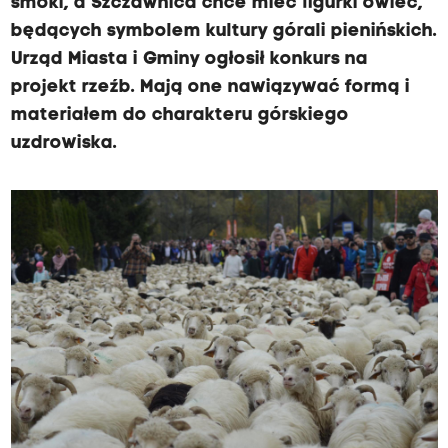
smoki, a Szczawnica chce mieć figurki owiec,
będących symbolem kultury górali pienińskich.
Urząd Miasta i Gminy ogłosił konkurs na
projekt rzeźb. Mają one nawiązywać formą i
materiałem do charakteru górskiego
uzdrowiska.