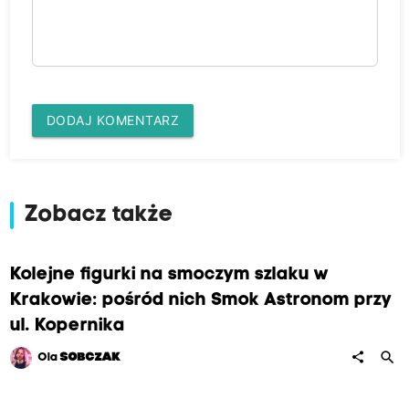
DODAJ KOMENTARZ
Zobacz także
Kolejne figurki na smoczym szlaku w
Krakowie: pośród nich Smok Astronom przy
ul. Kopernika
search
share
Ola
SOBCZAK