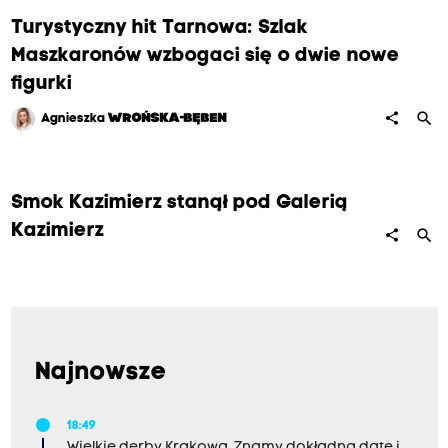
Turystyczny hit Tarnowa: Szlak
Maszkaronów wzbogaci się o dwie nowe
figurki
search
share
Agnieszka
WROŃSKA-BĘBEN
Smok Kazimierz stanął pod Galerią
Kazimierz
search
share
Najnowsze
18:49
Wielkie derby Krakowa. Znamy dokładną datę i