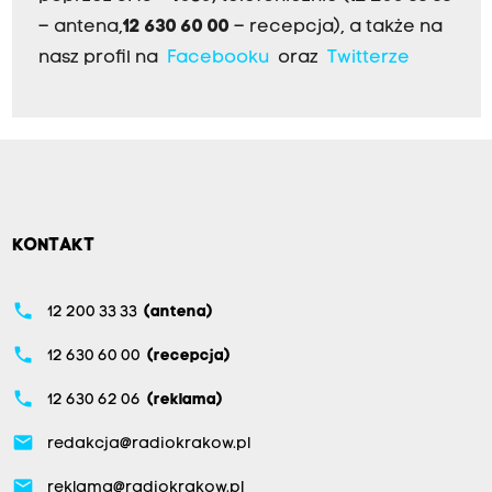
– antena,
12 630 60 00
– recepcja), a także na
nasz profil na
Facebooku
oraz
Twitterze
KONTAKT
phone
12 200 33 33
(antena)
phone
12 630 60 00
(recepcja)
phone
12 630 62 06
(reklama)
email
redakcja@radiokrakow.pl
email
reklama@radiokrakow.pl