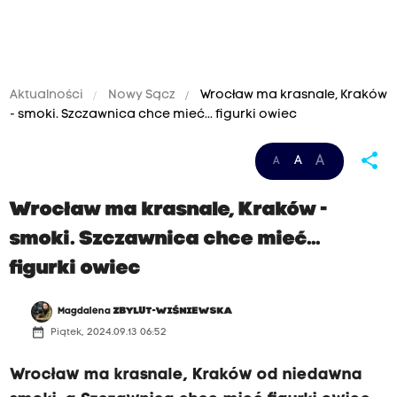
Aktualności
Nowy Sącz
Wrocław ma krasnale, Kraków
- smoki. Szczawnica chce mieć... figurki owiec
share
A
A
A
Wrocław ma krasnale, Kraków -
smoki. Szczawnica chce mieć...
figurki owiec
Magdalena
ZBYLUT-WIŚNIEWSKA
date_range
Piątek, 2024.09.13 06:52
Wrocław ma krasnale, Kraków od niedawna