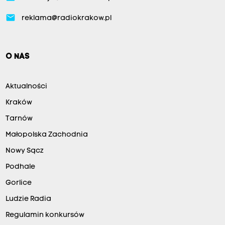
email
reklama@radiokrakow.pl
O NAS
Aktualności
Kraków
Tarnów
Małopolska Zachodnia
Nowy Sącz
Podhale
Gorlice
Ludzie Radia
Regulamin konkursów