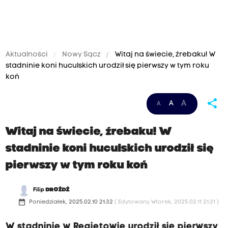
Aktualności
Nowy Sącz
Witaj na świecie, źrebaku! W
stadninie koni huculskich urodził się pierwszy w tym roku
koń
share
A
A
A
Witaj na świecie, źrebaku! W
stadninie koni huculskich urodził się
pierwszy w tym roku koń
Filip
DROŻDŻ
date_range
Poniedziałek, 2025.02.10 21:32
( Edytowany Wtorek, 2025.02.11 21:31 )
W stadninie w Regietowie urodził się pierwszy