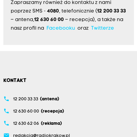
Zapraszamy również do kontaktu z nami
poprzez SMS -
4080
, telefonicznie (
12 200 33 33
– antena,
12 630 60 00
– recepcja), a także na
nasz profil na
Facebooku
oraz
Twitterze
KONTAKT
phone
12 200 33 33
(antena)
phone
12 630 60 00
(recepcja)
phone
12 630 62 06
(reklama)
email
redakcja@radiokrakow.pl