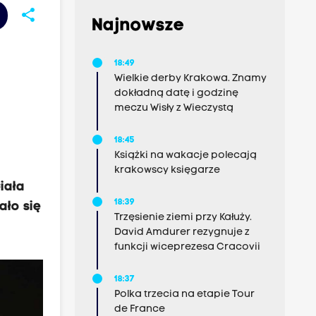
share
Najnowsze
18:49
Wielkie derby Krakowa. Znamy
dokładną datę i godzinę
meczu Wisły z Wieczystą
18:45
Książki na wakacje polecają
krakowscy księgarze
iała
18:39
ało się
Trzęsienie ziemi przy Kałuży.
David Amdurer rezygnuje z
funkcji wiceprezesa Cracovii
18:37
Polka trzecia na etapie Tour
de France