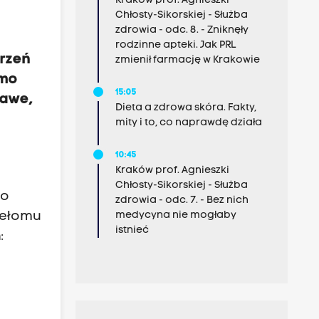
Kraków prof. Agnieszki
Chłosty-Sikorskiej - Służba
zdrowia - odc. 8. - Zniknęły
rodzinne apteki. Jak PRL
trzeń
zmienił farmację w Krakowie
amo
15:05
kawe,
Dieta a zdrowa skóra. Fakty,
mity i to, co naprawdę działa
10:45
Kraków prof. Agnieszki
Chłosty-Sikorskiej - Służba
do
zdrowia - odc. 7. - Bez nich
rzełomu
medycyna nie mogłaby
istnieć
: