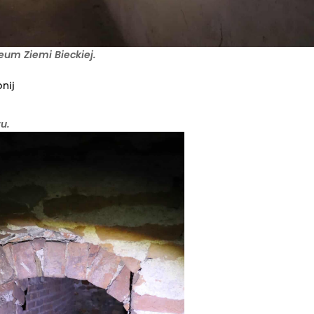
eum Ziemi Bieckiej.
nij
u.