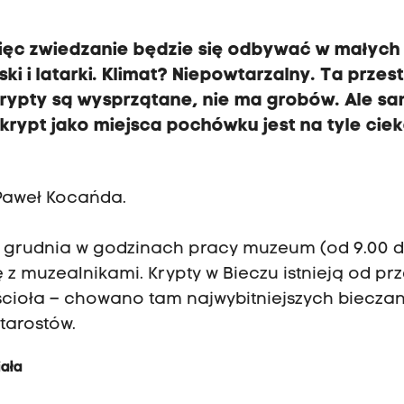
 więc zwiedzanie będzie się odbywać w małych
i i latarki. Klimat? Niepowtarzalny. Ta przes
Krypty są wysprzątane, nie ma grobów. Ale s
 krypt jako miejsca pochówku jest na tyle cie
 Paweł Kocańda.
 1 grudnia w godzinach pracy muzeum (od 9.00 
ę z muzealnikami. Krypty w Bieczu istnieją od p
ścioła – chowano tam najwybitniejszych bieczan
tarostów.
iała