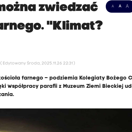
 można zwiedzać
A
A
A
arnego. "Klimat?
8
( Edytowany Środa, 2025.11.26 22:31 )
ościoła farnego – podziemia Kolegiaty Bożego C
ki współpracy parafii z Muzeum Ziemi Bieckiej ud
ania.