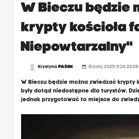
W Bieczu będzie
krypty kościoła f
Niepowtarzalny"
date_range
Krystyna
PASEK
Środa, 2025.11.26 22:0
W Bieczu będzie można zwiedzać krypty k
były dotąd niedostępne dla turystów. Dzię
jednak przygotować to miejsce do zwiedz