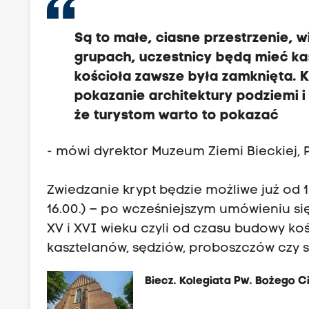
Są to małe, ciasne przestrzenie,
grupach, uczestnicy będą mieć kask
kościoła zawsze była zamknięta. 
pokazanie architektury podziemi i
że turystom warto to pokazać
- mówi dyrektor Muzeum Ziemi Bieckiej,
Zwiedzanie krypt będzie możliwe już od
16.00.) – po wcześniejszym umówieniu si
XV i XVI wieku czyli od czasu budowy ko
kasztelanów, sędziów, proboszczów czy s
Biecz. Kolegiata Pw. Bożego C