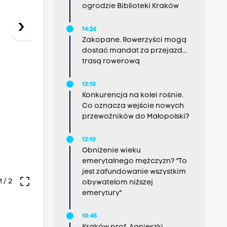
ogrodzie Biblioteki Kraków
›
14:26
Zakopane. Rowerzyści mogą
dostać mandat za przejazd...
trasą rowerową
13:10
Konkurencja na kolei rośnie.
Co oznacza wejście nowych
przewoźników do Małopolski?
12:10
Obniżenie wieku
emerytalnego mężczyzn? "To
jest zafundowanie wszystkim
crop_free
1
/ 2
obywatelom niższej
emerytury"
10:45