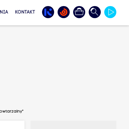
NIA
KONTAKT
owtarzalny"