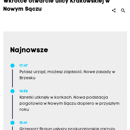
Wkrótce otwarcie ulicy Krakowskiej w
Nowym Sączu
search
share
Najnowsze
17:47
Pytasz urząd, możesz zapłacić. Nowe zasady w
Brzesku
16:58
Karetki utknęły w korkach. Nowa podstacja
pogotowia w Nowym Sączu dopiero w przyszłym
roku
15:41
Grzegorz Braun usłyszy prokuratorskie zarzuty.