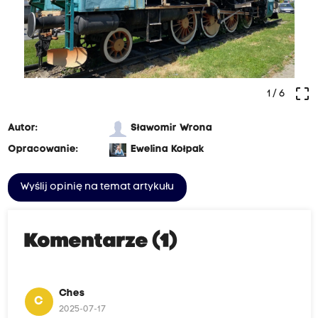
crop_free
1
/ 6
Autor:
Sławomir Wrona
Opracowanie:
Ewelina Kołpak
Wyślij opinię na temat artykułu
Komentarze (1)
Ches
C
2025-07-17