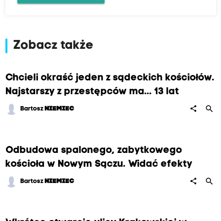
Zobacz także
Chcieli okraść jeden z sądeckich kościołów.
Najstarszy z przestępców ma... 13 lat
search
share
Bartosz
NIEMIEC
Odbudowa spalonego, zabytkowego
kościoła w Nowym Sączu. Widać efekty
search
share
Bartosz
NIEMIEC