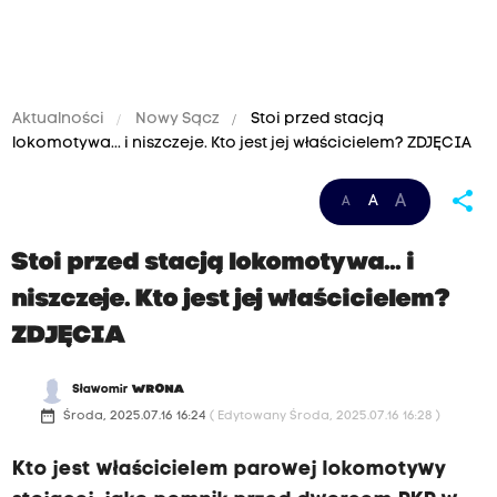
Aktualności
Nowy Sącz
Stoi przed stacją
lokomotywa... i niszczeje. Kto jest jej właścicielem? ZDJĘCIA
share
A
A
A
Stoi przed stacją lokomotywa... i
niszczeje. Kto jest jej właścicielem?
ZDJĘCIA
Sławomir
WRONA
date_range
Środa, 2025.07.16 16:24
( Edytowany Środa, 2025.07.16 16:28 )
Kto jest właścicielem parowej lokomotywy