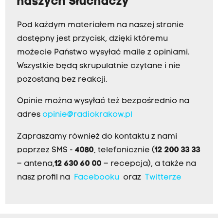
naszych Słuchaczy
Pod każdym materiałem na naszej stronie
dostępny jest przycisk, dzięki któremu
możecie Państwo wysyłać maile z opiniami.
Wszystkie będą skrupulatnie czytane i nie
pozostaną bez reakcji.
Opinie można wysyłać też bezpośrednio na
adres
opinie@radiokrakow.pl
Zapraszamy również do kontaktu z nami
poprzez SMS -
4080
, telefonicznie (
12 200 33 33
– antena,
12 630 60 00
– recepcja), a także na
nasz profil na
Facebooku
oraz
Twitterze