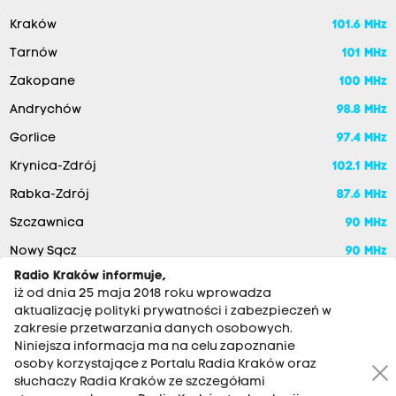
Kraków
101.6 MHz
Tarnów
101 MHz
Zakopane
100 MHz
Andrychów
98.8 MHz
Gorlice
97.4 MHz
Krynica-Zdrój
102.1 MHz
Rabka-Zdrój
87.6 MHz
Szczawnica
90 MHz
Nowy Sącz
90 MHz
Radio Kraków informuje,
iż od dnia 25 maja 2018 roku wprowadza
aktualizację polityki prywatności i zabezpieczeń w
zakresie przetwarzania danych osobowych.
Niniejsza informacja ma na celu zapoznanie
osoby korzystające z Portalu Radia Kraków oraz
słuchaczy Radia Kraków ze szczegółami