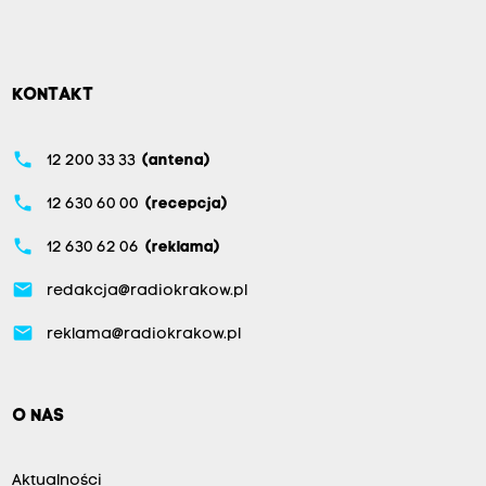
KONTAKT
phone
12 200 33 33
(antena)
phone
12 630 60 00
(recepcja)
phone
12 630 62 06
(reklama)
email
redakcja@radiokrakow.pl
email
reklama@radiokrakow.pl
O NAS
Aktualności