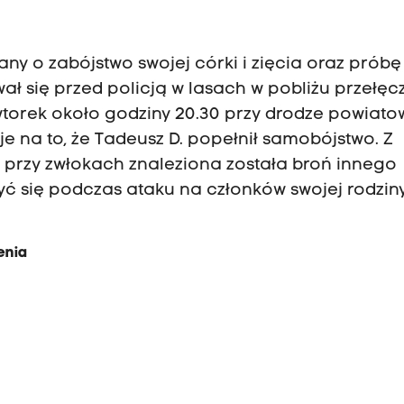
ny o zabójstwo swojej córki i zięcia oraz próbę
wał się przed policją w lasach w pobliżu przełęc
torek około godziny 20.30 przy drodze powiato
 na to, że Tadeusz D. popełnił samobójstwo. Z
e przy zwłokach znaleziona została broń innego
użyć się podczas ataku na członków swojej rodziny
enia