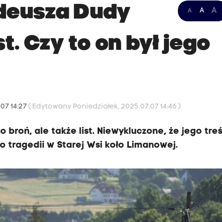
adeusza Dudy
A
A
A
st. Czy to on był jego
.07 14:27
( Edytowany Poniedziałek, 2025.07.07 14:46 )
ko broń, ale także list. Niewykluczone, że jego tre
 tragedii w Starej Wsi koło Limanowej.