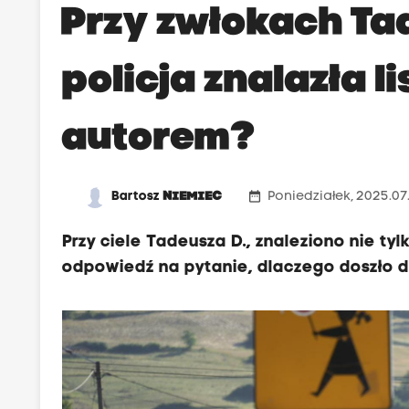
Przy zwłokach T
policja znalazła li
autorem?
date_range
Bartosz
NIEMIEC
Poniedziałek, 2025.07
Przy ciele Tadeusza D., znaleziono nie tyl
odpowiedź na pytanie, dlaczego doszło do