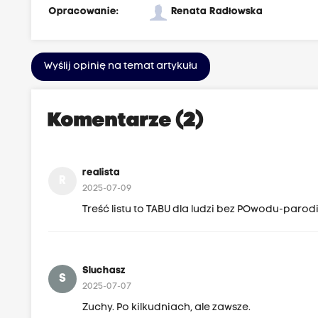
Opracowanie:
Renata Radłowska
Wyślij opinię na temat artykułu
Komentarze (2)
realista
R
2025-07-09
Treść listu to TABU dla ludzi bez POwodu-parod
Sluchasz
S
2025-07-07
Zuchy. Po kilkudniach, ale zawsze.