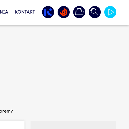
NIA
KONTAKT
utorem?