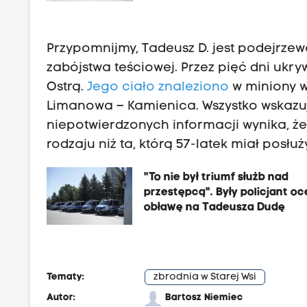
Przypomnijmy, Tadeusz D. jest podejrzewa
zabójstwa teściowej. Przez pięć dni ukry
Ostrą.
Jego ciało znaleziono
w miniony w
Limanowa – Kamienica. Wszystko wskazuje
niepotwierdzonych informacji wynika, ż
rodzaju niż ta, którą 57-latek miał posł
"To nie był triumf służb nad
przestępcą". Były policjant oc
obławę na Tadeusza Dudę
Tematy:
zbrodnia w Starej Wsi
Autor:
Bartosz Niemiec