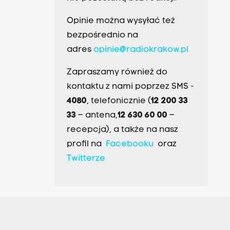
Opinie można wysyłać też
bezpośrednio na
adres
opinie@radiokrakow.pl
Zapraszamy również do
kontaktu z nami poprzez SMS -
4080
, telefonicznie (
12 200 33
33
– antena,
12 630 60 00
–
recepcja), a także na nasz
profil na
Facebooku
oraz
Twitterze