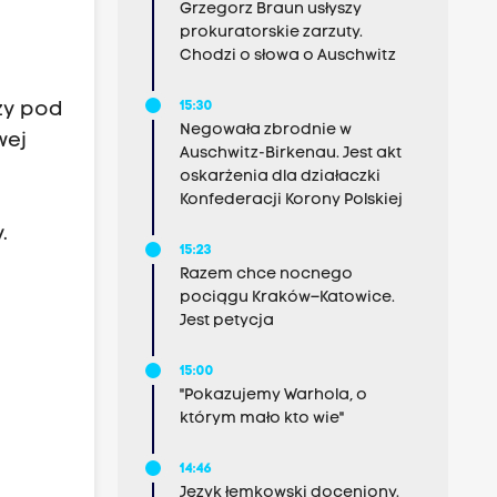
Grzegorz Braun usłyszy
prokuratorskie zarzuty.
Chodzi o słowa o Auschwitz
zy pod
15:30
Negowała zbrodnie w
wej
Auschwitz-Birkenau. Jest akt
oskarżenia dla działaczki
Konfederacji Korony Polskiej
.
15:23
Razem chce nocnego
pociągu Kraków–Katowice.
Jest petycja
15:00
"Pokazujemy Warhola, o
którym mało kto wie"
14:46
Język łemkowski doceniony.