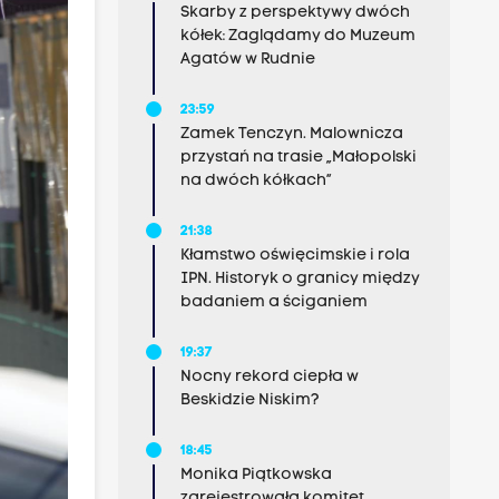
Skarby z perspektywy dwóch
kółek: Zaglądamy do Muzeum
Agatów w Rudnie
23:59
Zamek Tenczyn. Malownicza
przystań na trasie „Małopolski
na dwóch kółkach”
21:38
Kłamstwo oświęcimskie i rola
IPN. Historyk o granicy między
badaniem a ściganiem
19:37
Nocny rekord ciepła w
Beskidzie Niskim?
18:45
Monika Piątkowska
zarejestrowała komitet