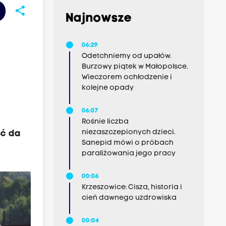
share
Najnowsze
06:29
Odetchniemy od upałów.
Burzowy piątek w Małopolsce.
Wieczorem ochłodzenie i
kolejne opady
06:07
Rośnie liczba
niezaszczepionych dzieci.
ść da
Sanepid mówi o próbach
paraliżowania jego pracy
00:06
Krzeszowice: Cisza, historia i
cień dawnego uzdrowiska
00:04