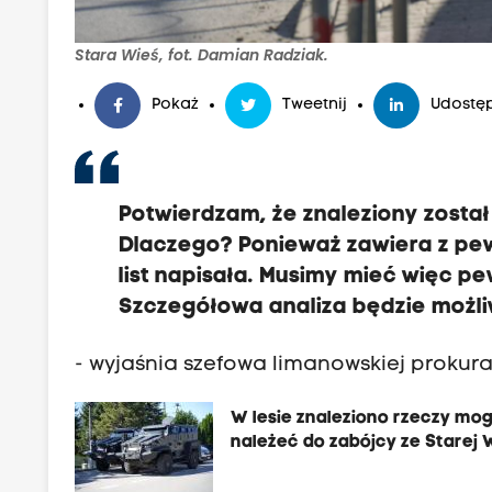
Stara Wieś, fot. Damian Radziak.
Pokaż
Tweetnij
Udostęp
Potwierdzam, że znaleziony został l
Dlaczego? Ponieważ zawiera z pew
list napisała. Musimy mieć więc p
Szczegółowa analiza będzie możl
- wyjaśnia szefowa limanowskiej prokur
W lesie znaleziono rzeczy mo
należeć do zabójcy ze Starej 