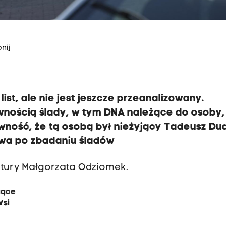
nij
ist, ale nie jest jeszcze przeanalizowany.
nością ślady, w tym DNA należące do osoby,
ewność, że tą osobą był nieżyjący Tadeusz Du
iwa po zbadaniu śladów
atury Małgorzata Odziomek.
gące
Wsi