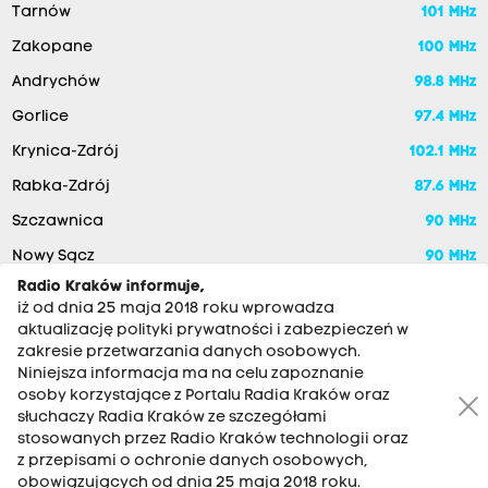
Tarnów
101 MHz
Zakopane
100 MHz
Andrychów
98.8 MHz
Gorlice
97.4 MHz
Krynica-Zdrój
102.1 MHz
Rabka-Zdrój
87.6 MHz
Szczawnica
90 MHz
Nowy Sącz
90 MHz
Radio Kraków informuje,
iż od dnia 25 maja 2018 roku wprowadza
aktualizację polityki prywatności i zabezpieczeń w
zakresie przetwarzania danych osobowych.
Niniejsza informacja ma na celu zapoznanie
osoby korzystające z Portalu Radia Kraków oraz
słuchaczy Radia Kraków ze szczegółami
stosowanych przez Radio Kraków technologii oraz
RADIO KRAKÓW SA. Aleja Juliusza Słowackiego 22, 30-007
z przepisami o ochronie danych osobowych,
Kraków
obowiązujących od dnia 25 maja 2018 roku.