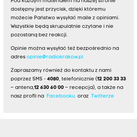
Pod każdym materiałem na naszej stronie
dostępny jest przycisk, dzięki któremu
możecie Państwo wysyłać maile z opiniami.
Wszystkie będą skrupulatnie czytane i nie
pozostaną bez reakcji.
Opinie można wysyłać też bezpośrednio na
adres
opinie@radiokrakow.pl
Zapraszamy również do kontaktu z nami
poprzez SMS -
4080
, telefonicznie (
12 200 33 33
– antena,
12 630 60 00
– recepcja), a także na
nasz profil na
Facebooku
oraz
Twitterze