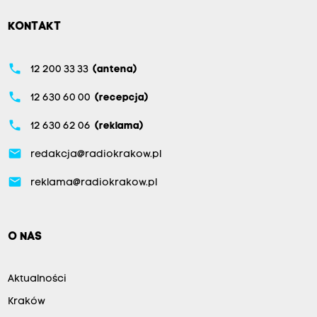
KONTAKT
phone
12 200 33 33
(antena)
phone
12 630 60 00
(recepcja)
phone
12 630 62 06
(reklama)
email
redakcja@radiokrakow.pl
email
reklama@radiokrakow.pl
O NAS
Aktualności
Kraków