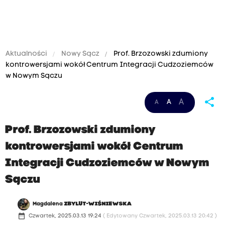
Aktualności
Nowy Sącz
Prof. Brzozowski zdumiony
kontrowersjami wokół Centrum Integracji Cudzoziemców
w Nowym Sączu
share
A
A
A
Prof. Brzozowski zdumiony
kontrowersjami wokół Centrum
Integracji Cudzoziemców w Nowym
Sączu
Magdalena
ZBYLUT-WIŚNIEWSKA
date_range
Czwartek, 2025.03.13 19:24
( Edytowany Czwartek, 2025.03.13 20:42 )