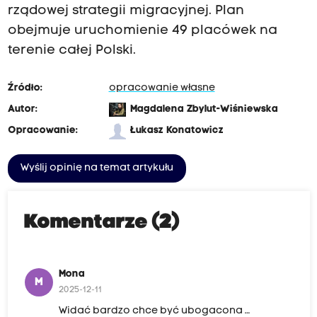
rządowej strategii migracyjnej. Plan
obejmuje uruchomienie 49 placówek na
terenie całej Polski.
Źródło:
opracowanie własne
Autor:
Magdalena Zbylut-Wiśniewska
Opracowanie:
Łukasz Konatowicz
Wyślij opinię na temat artykułu
Komentarze (2)
Mona
M
2025-12-11
Widać bardzo chce być ubogacona …