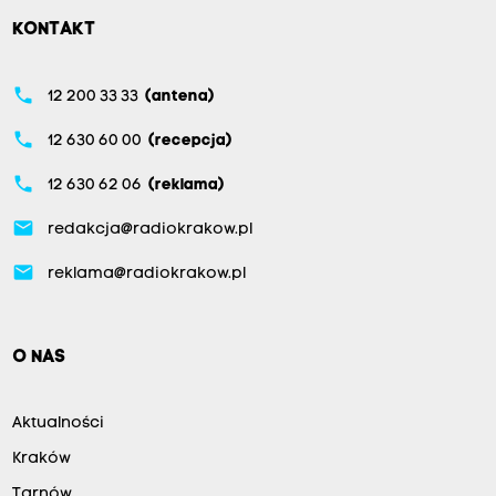
KONTAKT
phone
12 200 33 33
(antena)
phone
12 630 60 00
(recepcja)
phone
12 630 62 06
(reklama)
email
redakcja@radiokrakow.pl
email
reklama@radiokrakow.pl
O NAS
Aktualności
Kraków
Tarnów