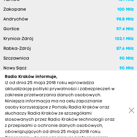
Zakopane
100 MHz
Andrychów
98.8 MHz
Gorlice
97.4 MHz
Krynica-Zdrój
102.1 MHz
Rabka-Zdrój
87.6 MHz
Szczawnica
90 MHz
Nowy Sącz
90 MHz
Radio Kraków informuje,
iż od dnia 25 maja 2018 roku wprowadza
aktualizację polityki prywatności i zabezpieczeń w
zakresie przetwarzania danych osobowych.
Niniejsza informacja ma na celu zapoznanie
osoby korzystające z Portalu Radia Kraków oraz
słuchaczy Radia Kraków ze szczegółami
stosowanych przez Radio Kraków technologii oraz
RADIO KRAKÓW SA. Aleja Juliusza Słowackiego 22, 30-007
z przepisami o ochronie danych osobowych,
Kraków
obowiązujących od dnia 25 maja 2018 roku.