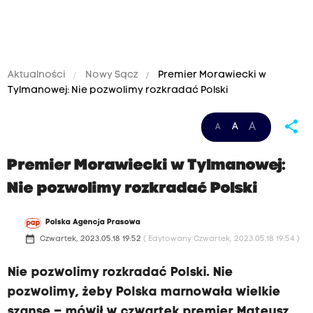
Aktualności
Nowy Sącz
Premier Morawiecki w
Tylmanowej: Nie pozwolimy rozkradać Polski
share
A
A
A
Premier Morawiecki w Tylmanowej:
Nie pozwolimy rozkradać Polski
Polska Agencja Prasowa
date_range
Czwartek, 2023.05.18 19:52
( Edytowany Czwartek, 2023.05.18 19:54 )
Nie pozwolimy rozkradać Polski. Nie
pozwolimy, żeby Polska marnowała wielkie
szanse – mówił w czwartek premier Mateusz