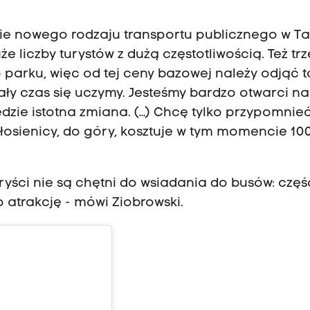
nie nowego rodzaju transportu publicznego w Ta
e liczby turystów z dużą częstotliwością. Też tr
 parku, więc od tej ceny bazowej należy odjąć to 
ały czas się uczymy. Jesteśmy bardzo otwarci na 
ędzie istotna zmiana. (…) Chcę tylko przypomnieć
sienicy, do góry, kosztuje w tym momencie 100 
uryści nie są chętni do wsiadania do busów: częś
o atrakcję - mówi Ziobrowski.