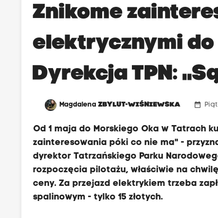
Znikome zainter
elektrycznymi do
Dyrekcja TPN: „
date_range
Magdalena
ZBYLUT-WIŚNIEWSKA
Piąt
Od 1 maja do Morskiego Oka w Tatrach ku
zainteresowania póki co nie ma" - przyz
dyrektor Tatrzańskiego Parku Narodowego
rozpoczęcia pilotażu, właściwie na chwi
ceny. Za przejazd elektrykiem trzeba za
spalinowym - tylko 15 złotych.