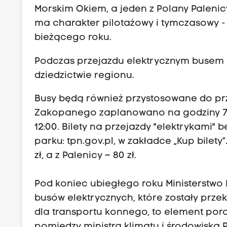
Morskim Okiem, a jeden z Polany Palenicy
ma charakter pilotażowy i tymczasowy 
bieżącego roku.
Podczas przejazdu elektrycznym busem p
dziedzictwie regionu.
Busy będą również przystosowane do pr
Zakopanego zaplanowano na godziny 7.30 
12:00. Bilety na przejazdy "elektrykami
parku: tpn.gov.pl, w zakładce „Kup bilet
zł, a z Palenicy – 80 zł.
Pod koniec ubiegłego roku Ministerstwo
busów elektrycznych, które zostały prze
dla transportu konnego, to element po
pomiędzy ministrą klimatu i środowiska 