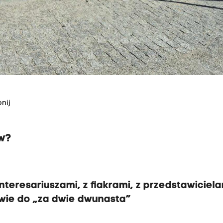
nij
ów?
teresariuszami, z fiakrami, z przedstawiciela
iwie do „za dwie dwunasta”