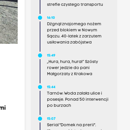
strefie czystego transportu
16:10
Dźgnął znajomego nożem
przed blokiem w Nowym
Sączu. 40-latek z zarzutem
usiłowania zabójstwa
15:49
„Hura, hura, hura!” Szósty
rower jedzie do pani
Małgorzaty z Krakowa
15:44
Tarnów: Woda zalała ulice i
posesje. Ponad 50 interwencji
po burzach
mi
15:07
Serial "Domek na prerii".