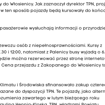
 do Włosienicy. Jak zaznaczył dyrektor TPN, proj
- w ten sposób pojazdy będą kursowały do końc
asażerowie wysłuchają informacji o przyrodzie 
zewozu osób z niepełnosprawnościami. Kursy z
i 12:00, natomiast z Palenicy busy wyjadą o 6.
" będzie można rezerwować przez stronę internet
y”. Cena przejazdu z Zakopanego do Włosienicy t
 Klimatu i Środowiska sfinansowało zakup czter
kazane do dyspozycji TPN. Te pojazdy, jako alte
rozumienia zawartego w lutym bieżącego roku
Pauliną Hennig-Kloską, TPN, władzami Powiatu