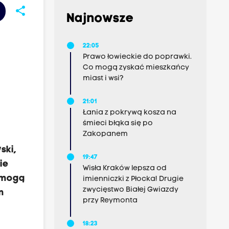
share
Najnowsze
22:05
Prawo łowieckie do poprawki.
Co mogą zyskać mieszkańcy
miast i wsi?
21:01
Łania z pokrywą kosza na
śmieci błąka się po
Zakopanem
ski,
19:47
ie
Wisła Kraków lepsza od
ć mogą
imienniczki z Płocka! Drugie
zwycięstwo Białej Gwiazdy
m
przy Reymonta
18:23