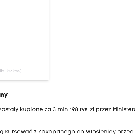
dio_krakow)
nny
stały kupione za 3 mln 198 tys. zł przez Ministe
ą kursować z Zakopanego do Włosienicy przed