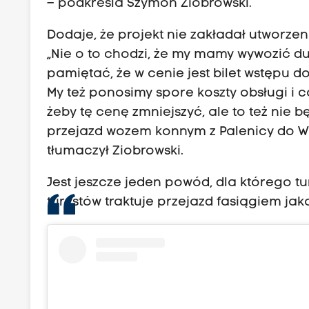
– podkreśla Szymon Ziobrowski.
Dodaje, że projekt nie zakładał utworze
„Nie o to chodzi, że my mamy wywozić duż
pamiętać, że w cenie jest bilet wstępu do
My też ponosimy spore koszty obsługi i c
żeby tę cenę zmniejszyć, ale to też nie b
przejazd wozem konnym z Palenicy do Wło
tłumaczył Ziobrowski.
Jest jeszcze jeden powód, dla którego t
turystów traktuje przejazd fasiągiem jak