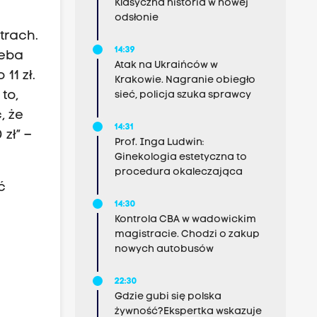
Klasyczna historia w nowej
odsłonie
trach.
14:39
zeba
Atak na Ukraińców w
11 zł.
Krakowie. Nagranie obiegło
to,
sieć, policja szuka sprawcy
, że
14:31
zł” –
Prof. Inga Ludwin:
Ginekologia estetyczna to
procedura okaleczająca
ć
14:30
Kontrola CBA w wadowickim
magistracie. Chodzi o zakup
nowych autobusów
22:30
Gdzie gubi się polska
żywność?Ekspertka wskazuje