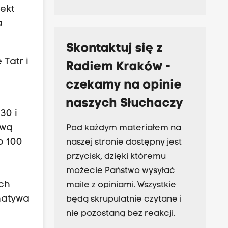
ekt
a
Skontaktuj się z
Tatr i
Radiem Kraków -
czekamy na opinie
naszych Słuchaczy
30 i
ową
Pod każdym materiałem na
o 100
naszej stronie dostępny jest
przycisk, dzięki któremu
możecie Państwo wysyłać
ech
maile z opiniami. Wszystkie
rnatywa
będą skrupulatnie czytane i
nie pozostaną bez reakcji.