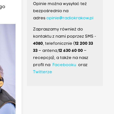
Opinie można wysyłać też
ego
bezpośrednio na
adres
opinie@radiokrakow.pl
Zapraszamy również do
kontaktu z nami poprzez SMS -
4080
, telefonicznie (
12 200 33
33
– antena,
12 630 60 00
–
recepcja), a także na nasz
profil na
Facebooku
oraz
Twitterze