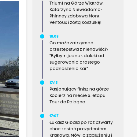
Triumf na Górze Wiatrów:
Katarzyna Niewiadoma-
Phinney zdobywa Mont
Ventoux i żółtą koszulkę!
18:08
Co może zatrzymać
przestępstwa z nienawiści?
"Byłbym jednak daleki od
sugerowania prostego
podnoszenia kar"
17:13
Pasjonujący finisz na górze
Kocierz na mecie 5. etapu
Tour de Pologne
17:07
Łukasz Gibała po raz czwarty
chce zostać prezydentem
Krakowa. Mówi o zadłużeniu i