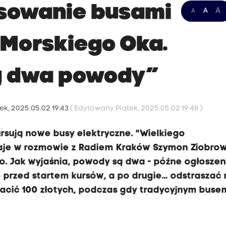
esowanie busami
A
A
A
 Morskiego Oka.
Są dwa powody”
ek, 2025.05.02 19:43
( Edytowany Piątek, 2025.05.02 19:48 )
rsują nowe busy elektryczne. "Wielkiego
naje w rozmowie z Radiem Kraków Szymon Ziobrow
. Jak wyjaśnia, powody są dwa - późne ogłoszen
lę przed startem kursów, a po drugie… odstrasza
płacić 100 złotych, podczas gdy tradycyjnym buse