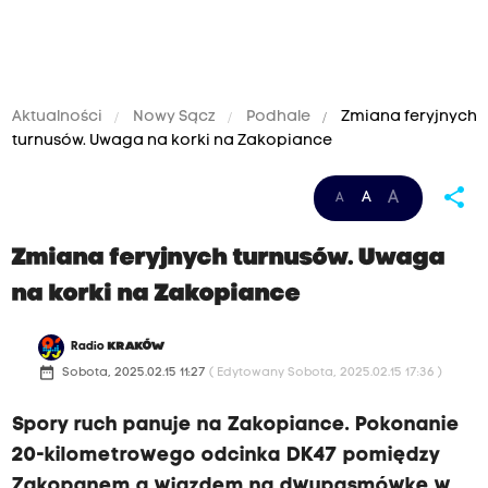
Aktualności
Nowy Sącz
Podhale
Zmiana feryjnych
turnusów. Uwaga na korki na Zakopiance
share
A
A
A
Zmiana feryjnych turnusów. Uwaga
na korki na Zakopiance
Radio
KRAKÓW
date_range
Sobota, 2025.02.15 11:27
( Edytowany Sobota, 2025.02.15 17:36 )
Spory ruch panuje na Zakopiance. Pokonanie
20-kilometrowego odcinka DK47 pomiędzy
Zakopanem a wjazdem na dwupasmówkę w