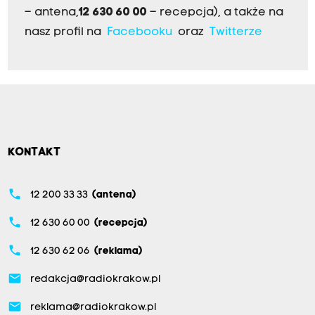
– antena,
12 630 60 00
– recepcja), a także na
nasz profil na
Facebooku
oraz
Twitterze
KONTAKT
phone
12 200 33 33
(antena)
phone
12 630 60 00
(recepcja)
phone
12 630 62 06
(reklama)
email
redakcja@radiokrakow.pl
email
reklama@radiokrakow.pl