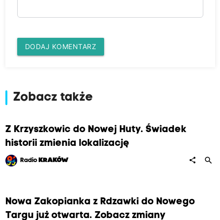
DODAJ KOMENTARZ
Zobacz także
Z Krzyszkowic do Nowej Huty. Świadek
historii zmienia lokalizację
search
share
Radio
KRAKÓW
Nowa Zakopianka z Rdzawki do Nowego
Targu już otwarta. Zobacz zmiany