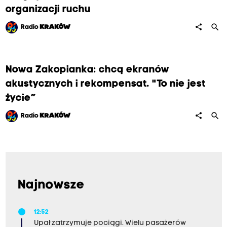
organizacji ruchu
search
share
Radio
KRAKÓW
Nowa Zakopianka: chcą ekranów
akustycznych i rekompensat. "To nie jest
życie”
search
share
Radio
KRAKÓW
Najnowsze
12:52
Upał zatrzymuje pociągi. Wielu pasażerów