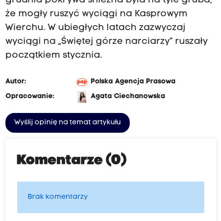
grudnia pokrywa śnieżna była na tyle gruba,
że mogły ruszyć wyciągi na Kasprowym
Wierchu. W ubiegłych latach zazwyczaj
wyciągi na „Świętej górze narciarzy” ruszały
początkiem stycznia.
Autor:
Polska Agencja Prasowa
Opracowanie:
Agata Ciechanowska
Wyślij opinię na temat artykułu
Komentarze (0)
Brak komentarzy