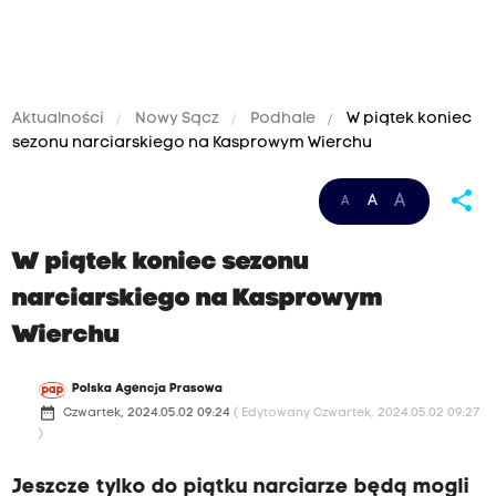
Aktualności
Nowy Sącz
Podhale
W piątek koniec
sezonu narciarskiego na Kasprowym Wierchu
share
A
A
A
W piątek koniec sezonu
narciarskiego na Kasprowym
Wierchu
Polska Agencja Prasowa
date_range
Czwartek, 2024.05.02 09:24
( Edytowany Czwartek, 2024.05.02 09:27
)
Jeszcze tylko do piątku narciarze będą mogli