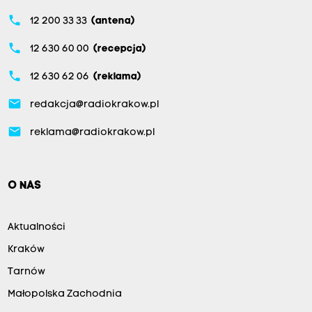
phone
12 200 33 33
(antena)
phone
12 630 60 00
(recepcja)
phone
12 630 62 06
(reklama)
email
redakcja@radiokrakow.pl
email
reklama@radiokrakow.pl
O NAS
Aktualności
Kraków
Tarnów
Małopolska Zachodnia