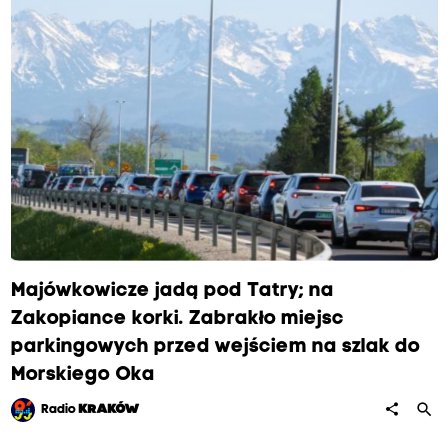
Majówkowicze jadą pod Tatry; na
Zakopiance korki. Zabrakło miejsc
parkingowych przed wejściem na szlak do
Morskiego Oka
search
share
Radio
KRAKÓW