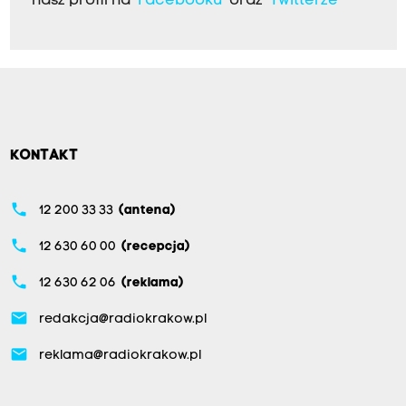
nasz profil na
Facebooku
oraz
Twitterze
KONTAKT
phone
12 200 33 33
(antena)
phone
12 630 60 00
(recepcja)
phone
12 630 62 06
(reklama)
email
redakcja@radiokrakow.pl
email
reklama@radiokrakow.pl