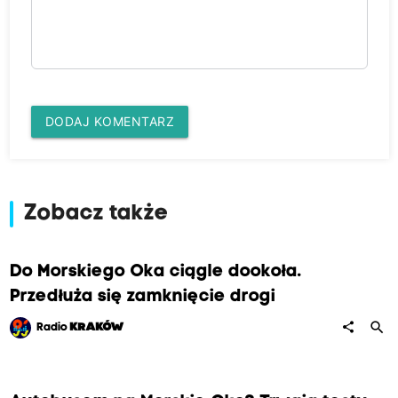
DODAJ KOMENTARZ
Zobacz także
Do Morskiego Oka ciągle dookoła.
Przedłuża się zamknięcie drogi
search
share
Radio
KRAKÓW