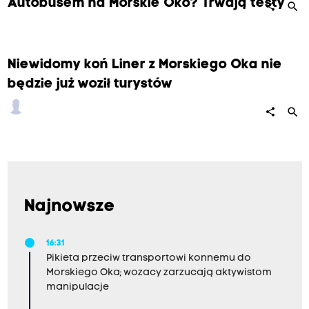
Autobusem na Morskie Oko? Trwają testy
search
share
Niewidomy koń Liner z Morskiego Oka nie
będzie już woził turystów
search
share
Najnowsze
16:31
Pikieta przeciw transportowi konnemu do
Morskiego Oka; wozacy zarzucają aktywistom
manipulacje