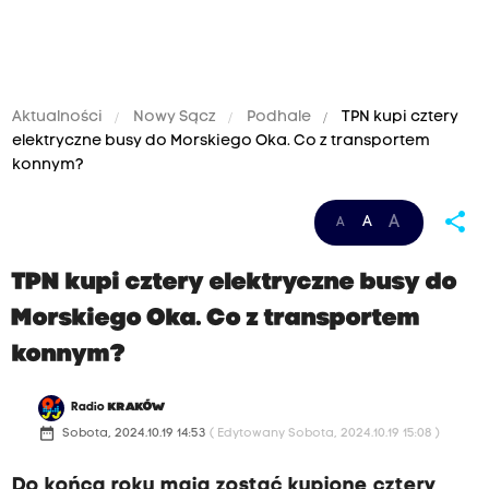
Aktualności
Nowy Sącz
Podhale
TPN kupi cztery
elektryczne busy do Morskiego Oka. Co z transportem
konnym?
share
A
A
A
TPN kupi cztery elektryczne busy do
Morskiego Oka. Co z transportem
konnym?
Radio
KRAKÓW
date_range
Sobota, 2024.10.19 14:53
( Edytowany Sobota, 2024.10.19 15:08 )
Do końca roku mają zostać kupione cztery