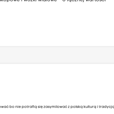
skopowe i wózki widłowe – o łącznej wartości
wać bo nie potrafią się zasymilować z polską kulturą i tradycj