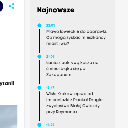
share
Najnowsze
22:05
Prawo łowieckie do poprawki.
Co mogą zyskać mieszkańcy
miast i wsi?
21:01
Łania z pokrywą kosza na
śmieci błąka się po
Zakopanem
ytanii
19:47
Wisła Kraków lepsza od
imienniczki z Płocka! Drugie
zwycięstwo Białej Gwiazdy
przy Reymonta
18:23