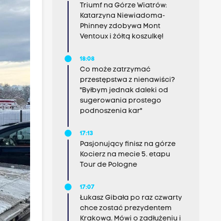
Triumf na Górze Wiatrów:
Katarzyna Niewiadoma-
Phinney zdobywa Mont
Ventoux i żółtą koszulkę!
18:08
Co może zatrzymać
przestępstwa z nienawiści?
"Byłbym jednak daleki od
sugerowania prostego
podnoszenia kar"
17:13
Pasjonujący finisz na górze
Kocierz na mecie 5. etapu
Tour de Pologne
17:07
Łukasz Gibała po raz czwarty
chce zostać prezydentem
Krakowa. Mówi o zadłużeniu i