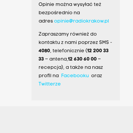
Opinie można wysyłać też
bezpośrednio na
adres
opinie@radiokrakow.pl
Zapraszamy również do
kontaktu z nami poprzez SMS -
4080
, telefonicznie (
12 200 33
33
– antena,
12 630 60 00
–
recepcja), a także na nasz
profil na
Facebooku
oraz
Twitterze