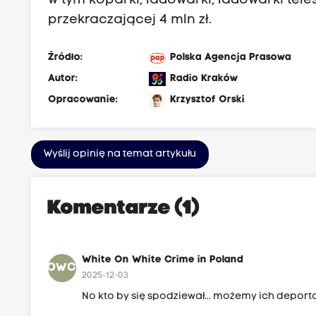
w tym koparki, ładowarki, ładowarki tele
ę
przekraczającej 4 mln zł.
d
u
Źródło:
Polska Agencja Prasowa
M
Autor:
Radio Kraków
i
Opracowanie:
Krzysztof Orski
a
s
t
Wyślij opinię na temat artykułu
a
K
Komentarze (1)
r
a
k
White On White Crime in Poland
o
WOWCIP
2025-12-03
w
No kto by się spodziewał... możemy ich deporto
a