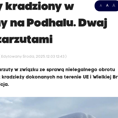
 kradziony w
A
A
A
y na Podhalu. Dwaj
zarzutami
( Edytowany Środa, 2025.12.03 12:43 )
zarzuty w związku ze sprawą nielegalnego obrotu
adzieży dokonanych na terenie UE i Wielkiej Br
cja.