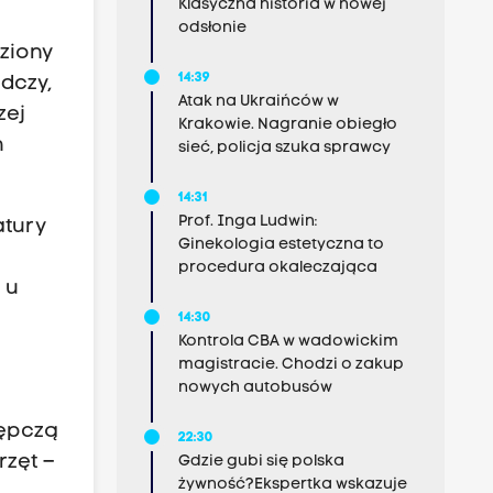
Klasyczna historia w nowej
odsłonie
dziony
14:39
edczy,
Atak na Ukraińców w
zej
Krakowie. Nagranie obiegło
h
sieć, policja szuka sprawcy
14:31
Prof. Inga Ludwin:
atury
Ginekologia estetyczna to
procedura okaleczająca
 u
14:30
Kontrola CBA w wadowickim
magistracie. Chodzi o zakup
nowych autobusów
tępczą
22:30
rzęt –
Gdzie gubi się polska
żywność?Ekspertka wskazuje