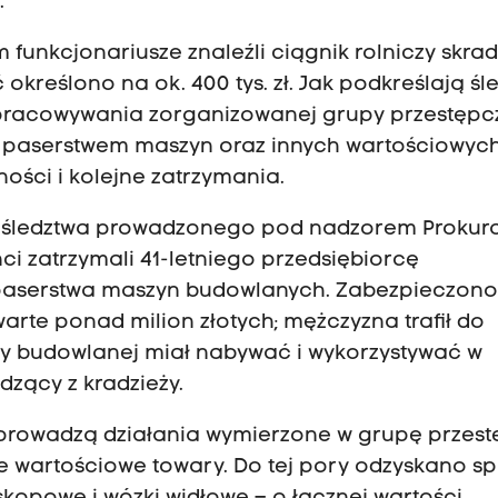
.
 funkcjonariusze znaleźli ciągnik rolniczy skra
 określono na ok. 400 tys. zł. Jak podkreślają śl
pracowywania zorganizowanej grupy przestępc
 i paserstwem maszyn oraz innych wartościowyc
ości i kolejne zatrzymania.
 śledztwa prowadzonego pod nadzorem Prokur
ci zatrzymali 41-letniego przedsiębiorcę
paserstwa maszyn budowlanych. Zabezpieczono
i warte ponad milion złotych; mężczyzna trafił do
rmy budowlanej miał nabywać i wykorzystywać w
zący z kradzieży.
e prowadzą działania wymierzone w grupę przes
wartościowe towary. Do tej pory odzyskano sp