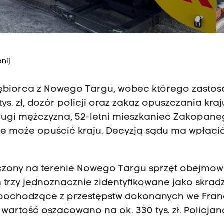
nij
siębiorca z Nowego Targu, wobec którego zast
s. zł, dozór policji oraz zakaz opuszczania kraj
rugi mężczyzna, 52-letni mieszkaniec Zakopane
 nie może opuścić kraju. Decyzją sądu ma wpłaci
eczony na terenie Nowego Targu sprzęt obejmow
 trzy jednoznacznie zidentyfikowane jako skrad
 pochodzące z przestępstw dokonanych we Franc
 wartość oszacowano na ok. 330 tys. zł. Policjan