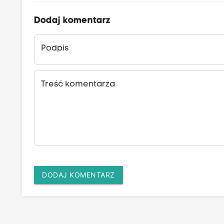
S
e
Dodaj komentarz
b
a
Podpis
s
t
Treść komentarza
i
a
n
L
i
p
o
DODAJ KOMENTARZ
w
s
k