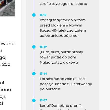
strefie czystego transportu
16:10
Dźgnął znajomego nożem
przed blokiem w Nowym
Sączu. 40-latek z zarzutem
usiłowania zabójstwa
osowano
15:49
u
„Hura, hura, hura!” Szósty
go,
rower jedzie do pani
Małgorzaty z Krakowa
ć 250
15:44
Tarnów: Woda zalała ulice i
ał
posesje. Ponad 50 interwencji
zione
po burzach
ji,
15:07
ci
Serial "Domek na prerii".