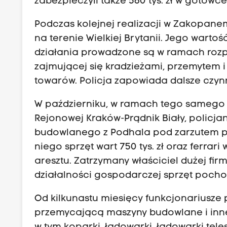
zabezpieczyli także 560 tys. zł w gotówce
n
o
Podczas kolejnej realizacji w Zakopanem
ś
na terenie Wielkiej Brytanii. Jego wartość
c
działania prowadzone są w ramach roz
i
zajmującej się kradzieżami, przemytem
i
towarów. Policja zapowiada dalsze czynn
Z
W październiku, w ramach tego samego
d
Rejonowej Kraków-Prądnik Biały, policjan
r
budowlanego z Podhala pod zarzutem 
o
niego sprzęt wart 750 tys. zł oraz ferrar
w
aresztu. Zatrzymany właściciel dużej fi
i
działalności gospodarczej sprzęt pochod
a
U
Od kilkunastu miesięcy funkcjonariusz
r
przemycającą maszyny budowlane i inne 
z