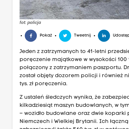
k
i
S
fot: policja
p
o
Pokaż
Tweetnij
Udostęp
ł
Jeden z zatrzymanych to 41-letni przed
e
poręczenie majątkowe w wysokości 100 ty
c
połączony z zatrzymaniem paszportu. D
z
został objęty dozorem policji i również
n
tys. zł poręczenia.
e
j
Z ustaleń śledczych wynika, że zabezpi
,
kilkadziesiąt maszyn budowlanych, w tym
R
– wozidło budowlane oraz dwie koparki
ó
Niemczech i Wielkiej Brytanii. Ich łączną
w