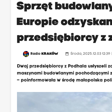
p
Sprzęt budowlany
r
z
Europie odzyskan
e
k
przedsiębiorcy z 
o
n
u
date_range
Radio
KRAKÓW
Środa, 2025.12.03 12:39
j
e
Dwaj przedsiębiorcy z Podhala usłyszeli 
d
maszynami budowlanymi pochodzącymi z kr
y
– poinformowała w środę małopolska poli
r
e
k
t