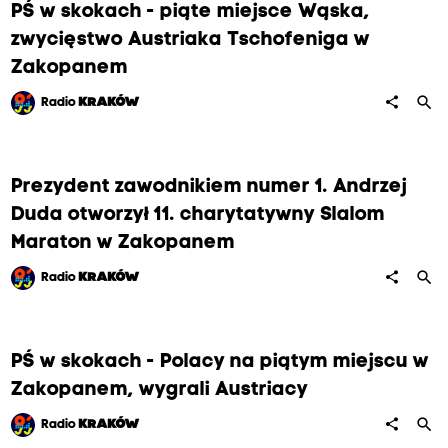
PŚ w skokach - piąte miejsce Wąska,
zwycięstwo Austriaka Tschofeniga w
Zakopanem
search
share
Radio
KRAKÓW
Prezydent zawodnikiem numer 1. Andrzej
Duda otworzył 11. charytatywny Slalom
Maraton w Zakopanem
search
share
Radio
KRAKÓW
PŚ w skokach - Polacy na piątym miejscu w
Zakopanem, wygrali Austriacy
search
share
Radio
KRAKÓW