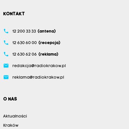
KONTAKT
phone
12 200 33 33
(antena)
phone
12 630 60 00
(recepcja)
phone
12 630 62 06
(reklama)
email
redakcja@radiokrakow.pl
email
reklama@radiokrakow.pl
O NAS
Aktualności
Kraków