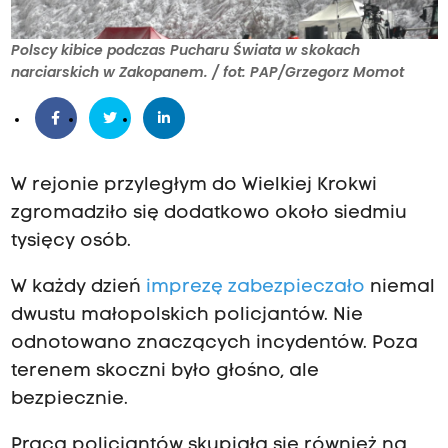
Polscy kibice podczas Pucharu Świata w skokach
narciarskich w Zakopanem. / fot: PAP/Grzegorz Momot
W rejonie przyległym do Wielkiej Krokwi
zgromadziło się dodatkowo około siedmiu
tysięcy osób.
W każdy dzień
imprezę zabezpieczało
niemal
dwustu małopolskich policjantów. Nie
odnotowano znaczących incydentów. Poza
terenem skoczni było głośno, ale
bezpiecznie.
Praca policjantów skupiała się również na