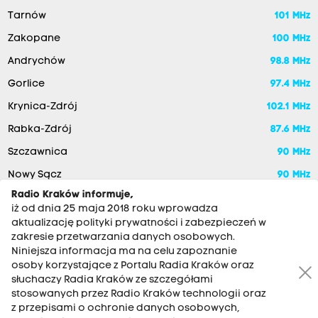
Tarnów
101 MHz
Zakopane
100 MHz
Andrychów
98.8 MHz
Gorlice
97.4 MHz
Krynica-Zdrój
102.1 MHz
Rabka-Zdrój
87.6 MHz
Szczawnica
90 MHz
Nowy Sącz
90 MHz
Radio Kraków informuje,
iż od dnia 25 maja 2018 roku wprowadza
aktualizację polityki prywatności i zabezpieczeń w
zakresie przetwarzania danych osobowych.
Niniejsza informacja ma na celu zapoznanie
osoby korzystające z Portalu Radia Kraków oraz
słuchaczy Radia Kraków ze szczegółami
stosowanych przez Radio Kraków technologii oraz
RADIO KRAKÓW SA. Aleja Juliusza Słowackiego 22, 30-007
z przepisami o ochronie danych osobowych,