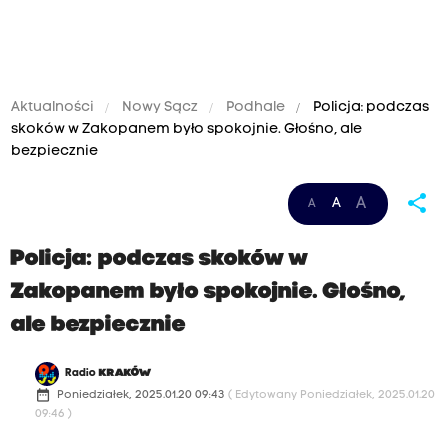
Aktualności
Nowy Sącz
Podhale
Policja: podczas
skoków w Zakopanem było spokojnie. Głośno, ale
bezpiecznie
share
A
A
A
Policja: podczas skoków w
Zakopanem było spokojnie. Głośno,
ale bezpiecznie
Radio
KRAKÓW
date_range
Poniedziałek, 2025.01.20 09:43
( Edytowany Poniedziałek, 2025.01.20
09:46 )