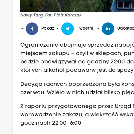
Nowy Targ. Fot. Piotr Korczak
Pokaż
Tweetnij
Udostęp
Ograniczenie obejmuje sprzedaż napoj
miejscem zakupu – czyli w sklepach, p
będzie obowiązywał od godziny 22:00 do 
których alkohol podawany jest do spoży
Decyzja radnych poprzedzona była konsu
czerwcu. Wzięło w nich udział blisko pię
Z raportu przygotowanego przez Urząd 
wprowadzenie zakazu, a większość wska
godzinach 22:00–6:00.