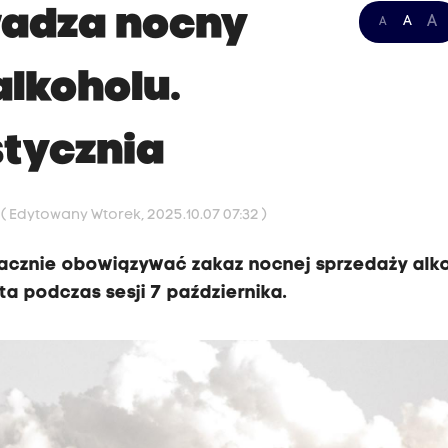
adza nocny
A
A
A
alkoholu.
stycznia
1
( Edytowany Wtorek, 2025.10.07 07:32 )
acznie obowiązywać zakaz nocnej sprzedaży alko
a podczas sesji 7 października.