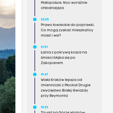
Małopolsce. Noc wyraźnie
chłodniejsza
22:05
Prawo łowieckie do poprawki.
Co mogą zyskać mieszkańcy
miast i wsi?
21:01
Łania z pokrywą kosza na
śmieci błąka się po
Zakopanem
19:47
Wisła Kraków lepsza od
imienniczki z Płocka! Drugie
zwycięstwo Białej Gwiazdy
przy Reymonta
18:23
Triumf na Górze Wiatrów: