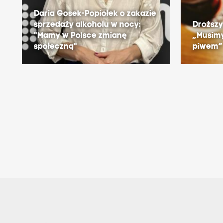
Daria Gosek-Popiołek o zakazie
sprzedaży alkoholu w nocy:
Droższy
"Mamy w Polsce zmianę
„Musimy
społeczną"
piwem”