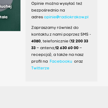
Opinie można wysyłać też
Suchej
bezpośrednio na
itala
adres
opinie@radiokrakow.pl
Zapraszamy również do
kontaktu z nami poprzez SMS -
4080
, telefonicznie (
12 200 33
33
– antena,
12 630 60 00
–
recepcja), a także na nasz
profil na
Facebooku
oraz
Twitterze