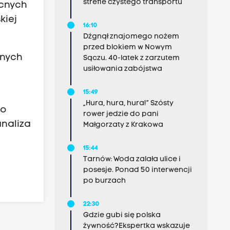
strefie czystego transportu
ocnych
kiej
16:10
Dźgnął znajomego nożem
przed blokiem w Nowym
nnych
Sączu. 40-latek z zarzutem
usiłowania zabójstwa
.
15:49
„Hura, hura, hura!” Szósty
to
rower jedzie do pani
naliza
Małgorzaty z Krakowa
15:44
Tarnów: Woda zalała ulice i
posesje. Ponad 50 interwencji
po burzach
22:30
Gdzie gubi się polska
żywność?Ekspertka wskazuje