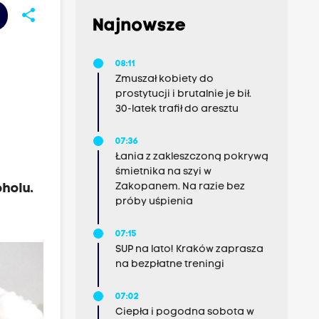
share
Najnowsze
08:11
Zmuszał kobiety do
prostytucji i brutalnie je bił.
30-latek trafił do aresztu
07:36
Łania z zakleszczoną pokrywą
śmietnika na szyi w
Zakopanem. Na razie bez
holu.
próby uśpienia
07:15
SUP na lato! Kraków zaprasza
na bezpłatne treningi
07:02
Ciepła i pogodna sobota w