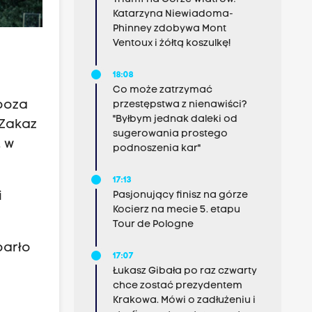
Katarzyna Niewiadoma-
Phinney zdobywa Mont
Ventoux i żółtą koszulkę!
18:08
Co może zatrzymać
poza
przestępstwa z nienawiści?
"Byłbym jednak daleki od
 Zakaz
sugerowania prostego
, w
podnoszenia kar"
17:13
i
Pasjonujący finisz na górze
Kocierz na mecie 5. etapu
Tour de Pologne
parło
17:07
Łukasz Gibała po raz czwarty
chce zostać prezydentem
Krakowa. Mówi o zadłużeniu i