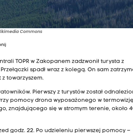
 Wikimedia Commons
nij
centrali TOPR w Zakopanem zadzwonił turysta z
 Przełączki spadł wraz z kolegą. On sam zatrzyma
t z towarzyszem.
atowników. Pierwszy z turystów został odnalezion
 Przy pomocy drona wyposażonego w termowizj
, znajdującego się w stromym terenie, około 
rzed godz. 22. Po udzieleniu pierwszej pomocy –