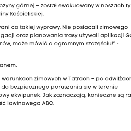
czyny górnej – został ewakuowany w noszach t
ny Kościeliskiej.
wani do takiej wyprawy. Nie posiadali zimowego
gacji oraz planowania trasy używali aplikacji 
etrów, może mówić o ogromnym szczęściu!” -
ranem.
 warunkach zimowych w Tatrach – po odwilżach
 do bezpiecznego poruszania się w terenie
owy ekwipunek. Jak zaznaczają, konieczne są ra
ść lawinowego ABC.