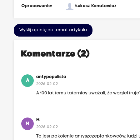
Opracowanie:
Łukasz Konatowicz
Wyślij opinię na temat artykułu
Komentarze (2)
antypopulista
A
2026-02-02
A 100 lat temu taternicy uważali, że wągiel truje
M.
M
2026-02-02
To jest pokolenie antyszczepionkowców, ludzi u