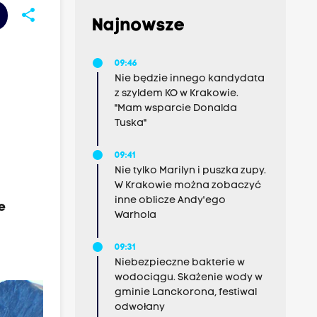
share
Najnowsze
09:46
Nie będzie innego kandydata
z szyldem KO w Krakowie.
"Mam wsparcie Donalda
Tuska"
09:41
Nie tylko Marilyn i puszka zupy.
W Krakowie można zobaczyć
inne oblicze Andy'ego
e
Warhola
09:31
Niebezpieczne bakterie w
wodociągu. Skażenie wody w
gminie Lanckorona, festiwal
odwołany