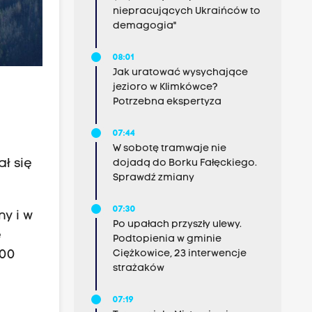
niepracujących Ukraińców to
demagogia"
08:01
Jak uratować wysychające
jezioro w Klimkówce?
Potrzebna ekspertyza
07:44
W sobotę tramwaje nie
ł się
dojadą do Borku Fałęckiego.
Sprawdź zmiany
07:30
y i w
Po upałach przyszły ulewy.
ę
Podtopienia w gminie
400
Ciężkowice, 23 interwencje
strażaków
07:19