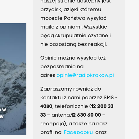
naszej stronie dostępny jest
przycisk, dzięki któremu
możecie Państwo wysyłać
maile z opiniami. Wszystkie
będą skrupulatnie czytane i
nie pozostaną bez reakcji.
Opinie można wysyłać też
bezpośrednio na
adres
opinie@radiokrakow.pl
Zapraszamy również do
kontaktu z nami poprzez SMS -
4080
, telefonicznie (
12 200 33
a w
33
– antena,
12 630 60 00
–
 w
recepcja), a także na nasz
profil na
Facebooku
oraz