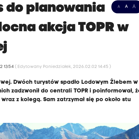
s do planowania
A
A
A
 Nocna akcja TOPR w
ej
2 13:54
( Edytowany Poniedziałek, 2026.02.02 14:45 )
owej. Dwóch turystów spadło Lodowym Żlebem w
ich zadzwonił do centrali TOPR i poinformował, ż
 wraz z kolegą. Sam zatrzymał się po około stu