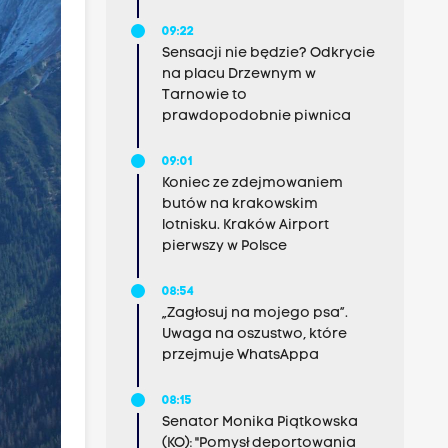
09:22
Sensacji nie będzie? Odkrycie
na placu Drzewnym w
Tarnowie to
prawdopodobnie piwnica
09:01
Koniec ze zdejmowaniem
butów na krakowskim
lotnisku. Kraków Airport
pierwszy w Polsce
08:54
„Zagłosuj na mojego psa”.
Uwaga na oszustwo, które
przejmuje WhatsAppa
08:15
Senator Monika Piątkowska
(KO): "Pomysł deportowania