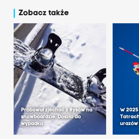
Zobacz także
Próbował zjechać z Rysów na
W 2025
snowboardzie. Doszło do
Tatrach
wypadku
urazów