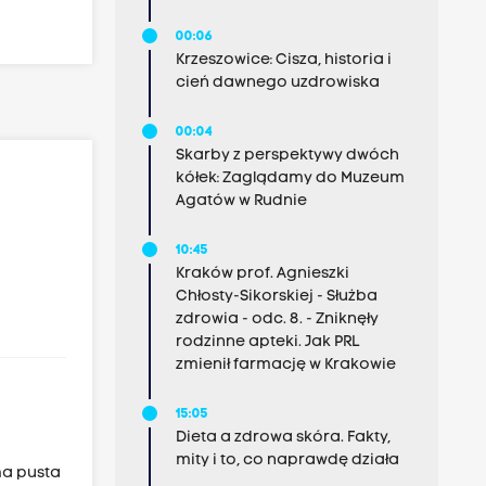
00:06
Krzeszowice: Cisza, historia i
cień dawnego uzdrowiska
00:04
Skarby z perspektywy dwóch
kółek: Zaglądamy do Muzeum
Agatów w Rudnie
10:45
Kraków prof. Agnieszki
Chłosty-Sikorskiej - Służba
zdrowia - odc. 8. - Zniknęły
rodzinne apteki. Jak PRL
zmienił farmację w Krakowie
15:05
Dieta a zdrowa skóra. Fakty,
mity i to, co naprawdę działa
ma pusta