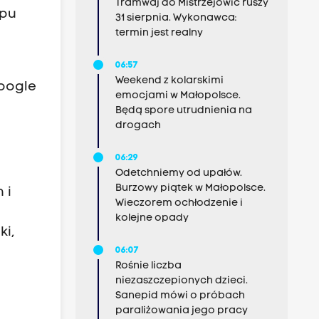
Tramwaj do Mistrzejowic ruszy
ypu
31 sierpnia. Wykonawca:
termin jest realny
06:57
Weekend z kolarskimi
Google
emocjami w Małopolsce.
Będą spore utrudnienia na
drogach
06:29
Odetchniemy od upałów.
Burzowy piątek w Małopolsce.
 i
Wieczorem ochłodzenie i
kolejne opady
ki,
06:07
Rośnie liczba
niezaszczepionych dzieci.
Sanepid mówi o próbach
paraliżowania jego pracy