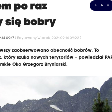
m po raz
A
A
A
y się bobry
.14 09:17
( Edytowany Wtorek, 2021.09.14 09:22 )
erwszy zaobserwowano obecność bobrów. To
 który szuka nowych terytoriów – powiedział PA
skie Oko Grzegorz Bryniarski.