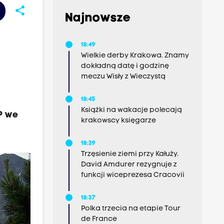
share
Najnowsze
18:49
Wielkie derby Krakowa. Znamy
dokładną datę i godzinę
meczu Wisły z Wieczystą
18:45
Książki na wakacje polecają
P we
krakowscy księgarze
18:39
Trzęsienie ziemi przy Kałuży.
David Amdurer rezygnuje z
funkcji wiceprezesa Cracovii
18:37
Polka trzecia na etapie Tour
de France