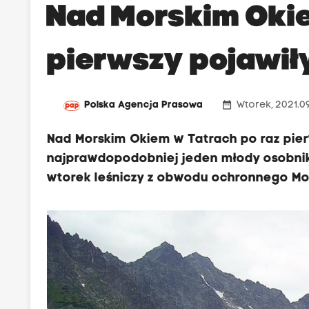
Nad Morskim Okie
pierwszy pojawił
date_range
Polska Agencja Prasowa
Wtorek, 2021.09
Nad Morskim Okiem w Tatrach po raz pi
najprawdopodobniej jeden młody osobnik,
wtorek leśniczy z obwodu ochronnego Mor