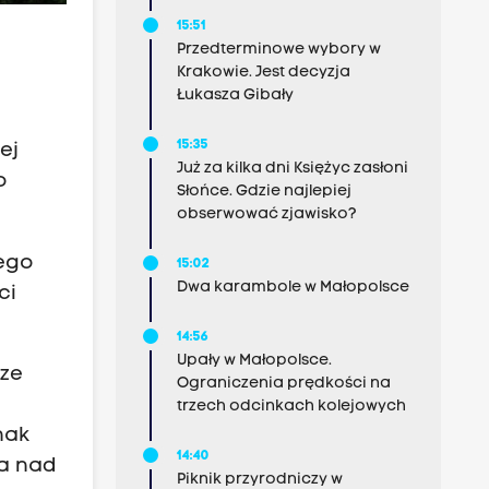
15:51
Przedterminowe wybory w
Krakowie. Jest decyzja
Łukasza Gibały
15:35
ej
Już za kilka dni Księżyc zasłoni
o
Słońce. Gdzie najlepiej
obserwować zjawisko?
iego
15:02
Dwa karambole w Małopolsce
ci
14:56
Upały w Małopolsce.
sze
Ograniczenia prędkości na
trzech odcinkach kolejowych
nak
14:40
ia nad
Piknik przyrodniczy w