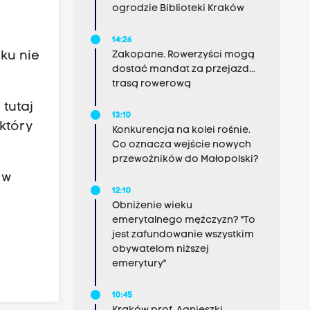
ogrodzie Biblioteki Kraków
14:26
ku nie
Zakopane. Rowerzyści mogą
dostać mandat za przejazd...
trasą rowerową
tutaj
13:10
który
Konkurencja na kolei rośnie.
Co oznacza wejście nowych
przewoźników do Małopolski?
 w
12:10
Obniżenie wieku
emerytalnego mężczyzn? "To
jest zafundowanie wszystkim
obywatelom niższej
emerytury"
10:45