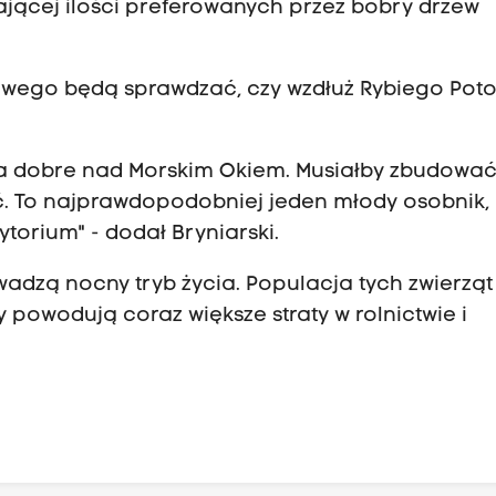
jącej ilości preferowanych przez bobry drzew
wego będą sprawdzać, czy wzdłuż Rybiego Poto
na dobre nad Morskim Okiem. Musiałby zbudować 
. To najprawdopodobniej jeden młody osobnik, 
ytorium" - dodał Bryniarski.
wadzą nocny tryb życia. Populacja tych zwierząt
y powodują coraz większe straty w rolnictwie i