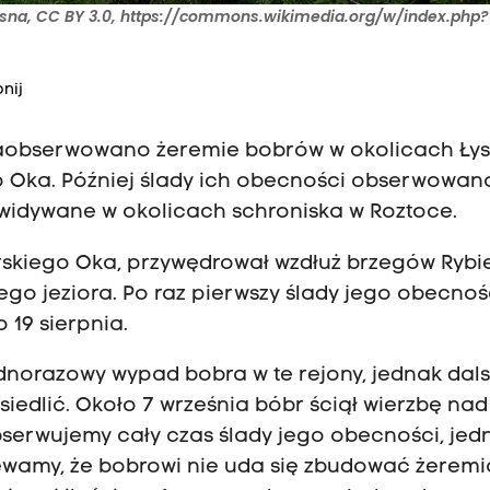
łasna, CC BY 3.0, https://commons.wikimedia.org/w/index.php?
nij
 zaobserwowano żeremie bobrów w okolicach Łys
o Oka. Później ślady ich obecności obserwowan
eż widywane w okolicach schroniska w Roztoce.
orskiego Oka, przywędrował wzdłuż brzegów Ryb
go jeziora. Po raz pierwszy ślady jego obecnoś
 19 sierpnia.
ednorazowy wypad bobra w te rejony, jednak dal
siedlić. Około 7 września bóbr ściął wierzbę nad
erwujemy cały czas ślady jego obecności, jed
zewamy, że bobrowi nie uda się zbudować żerem