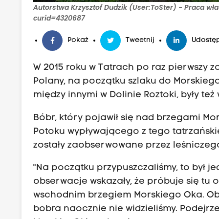
Autorstwa Krzysztof Dudzik (User:ToSter) - Praca w
curid=4320687
Pokaż
Tweetnij
Udostęp
W 2015 roku w Tatrach po raz pierwszy
Polany, na początku szlaku do Morskieg
między innymi w Dolinie Roztoki, były t
Bóbr, który pojawił się nad brzegami M
Potoku wypływającego z tego tatrzańskie
zostały zaobserwowane przez leśniczego
"Na początku przypuszczaliśmy, to był j
obserwacje wskazały, że próbuje się tu o
wschodnim brzegiem Morskiego Oka. Obs
bobra naocznie nie widzieliśmy. Podejr