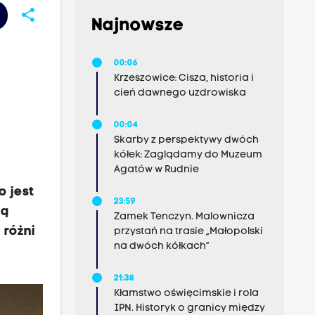
share
Najnowsze
00:06
Krzeszowice: Cisza, historia i
cień dawnego uzdrowiska
00:04
Skarby z perspektywy dwóch
kółek: Zaglądamy do Muzeum
Agatów w Rudnie
o jest
23:59
tą
Zamek Tenczyn. Malownicza
 różni
przystań na trasie „Małopolski
na dwóch kółkach”
21:38
Kłamstwo oświęcimskie i rola
IPN. Historyk o granicy między