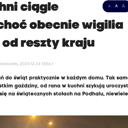
hni ciągle
A
A
A
 choć obecnie wigilia
i od reszty kraju
iedziela, 2023.12.24 13:56 )
ań do świąt praktycznie w każdym domu. Tak sam
stkim gaździny, od rana w kuchni szykują uroczys
e się na świątecznych stołach na Podhalu, niewiele