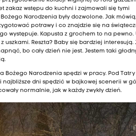
 przygotowanie kolacji wigilijnej to rola gaździn
 zakaz wstępu do kuchni i zajmowali się tymi
 Bożego Narodzenia były dozwolone. Jak mówią, 
przygotować potrawy i co znajdzie się na świątec
nego występuje. Kapusta z grochem to na pewno.
 z uszkami. Reszta? Baby się bardziej interesują.
pnąć, bo cały dzień nie jest. Jestem taki głodny
ją.
ięta Bożego Narodzenia spędzi w pracy. Pod Tatry
i najbliższe dni spędzić w bajkowej scenerii w g
owały normalnie, jak w każdy zwykły dzień.