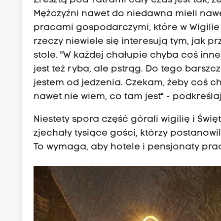
Zresztą pod Tatrami cały czas jest tak, że
Mężczyźni nawet do niedawna mieli nawet
pracami gospodarczymi, które w Wigilie
rzeczy niewiele się interesują tym, jak 
stole. "W każdej chałupie chyba coś in
jest też ryba, ale pstrąg. Do tego barszcz
jestem od jedzenia. Czekam, żeby coś cha
nawet nie wiem, co tam jest" - podkreśla
Niestety spora część górali wigilię i Św
zjechały tysiące gości, którzy postanowil
To wymaga, aby hotele i pensjonaty prac