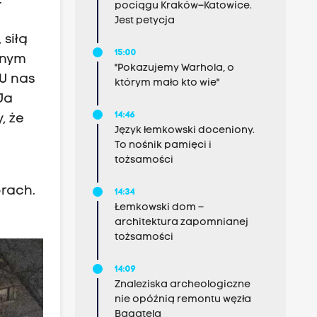
.
pociągu Kraków–Katowice.
Jest petycja
siłą
15:00
znym
"Pokazujemy Warhola, o
 U nas
którym mało kto wie"
 Ja
14:46
, że
Język łemkowski doceniony.
To nośnik pamięci i
tożsamości
órach.
14:34
Łemkowski dom –
architektura zapomnianej
tożsamości
14:09
Znaleziska archeologiczne
nie opóźnią remontu węzła
Bagatela