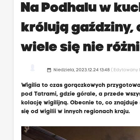
Na Podhalu w kuc
królują gaździny,
wiele się nie różn
date_range
Niedziela, 2023.12.24 13:48
( Edytowany N
Wigilia to czas gorączkowych przygotow
pod Tatrami, gdzie górale, a przede wszy
kolację wigilijną. Obecnie to, co znajduj
się od wigilii w innych regionach kraju.