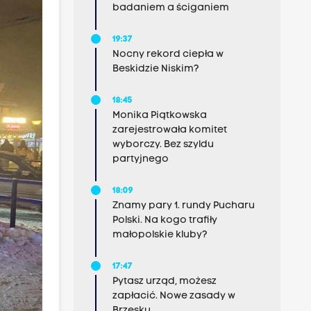
badaniem a ściganiem
19:37
Nocny rekord ciepła w
Beskidzie Niskim?
18:45
Monika Piątkowska
zarejestrowała komitet
wyborczy. Bez szyldu
partyjnego
18:09
Znamy pary 1. rundy Pucharu
Polski. Na kogo trafiły
małopolskie kluby?
17:47
Pytasz urząd, możesz
zapłacić. Nowe zasady w
Brzesku