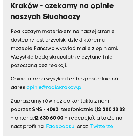
Kraków - czekamy na opinie
naszych Słuchaczy
Pod każdym materiałem na naszej stronie
dostępny jest przycisk, dzięki któremu
możecie Państwo wysyłać maile z opiniami.
Wszystkie będą skrupulatnie czytane i nie
pozostaną bez reakcji.
Opinie można wysyłać też bezpośrednio na
adres
opinie@radiokrakow.pl
Zapraszamy również do kontaktu z nami
poprzez SMS -
4080
, telefonicznie (
12 200 33 33
– antena,
12 630 60 00
– recepcja), a także na
nasz profil na
Facebooku
oraz
Twitterze