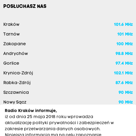
POSŁUCHASZ NAS
Kraków
101.6 MHz
Tarnów
101 MHz
Zakopane
100 MHz
Andrychów
98.8 MHz
Gorlice
97.4 MHz
Krynica-Zdrój
102.1 MHz
Rabka-Zdrój
87.6 MHz
Szczawnica
90 MHz
Nowy Sącz
90 MHz
Radio Kraków informuje,
iż od dnia 25 maja 2018 roku wprowadza
aktualizację polityki prywatności i zabezpieczeń w
zakresie przetwarzania danych osobowych.
Niniejsza informacja ma na celu zapoznanie