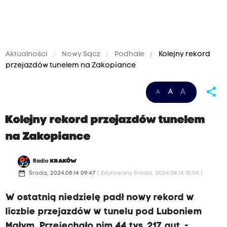
Aktualności
Nowy Sącz
Podhale
Kolejny rekord
przejazdów tunelem na Zakopiance
share
A
A
A
Kolejny rekord przejazdów tunelem
na Zakopiance
Radio
KRAKÓW
date_range
Środa, 2024.08.14 09:47
( Edytowany Środa, 2024.08.14 10:04 )
W ostatnią niedzielę padł nowy rekord w
liczbie przejazdów w tunelu pod Luboniem
Małym. Przejechało nim 44 tys. 217 aut. -