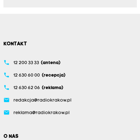
KONTAKT
phone
12 200 33 33
(antena)
phone
12 630 60 00
(recepcja)
phone
12 630 62 06
(reklama)
email
redakcja@radiokrakow.pl
email
reklama@radiokrakow.pl
O NAS