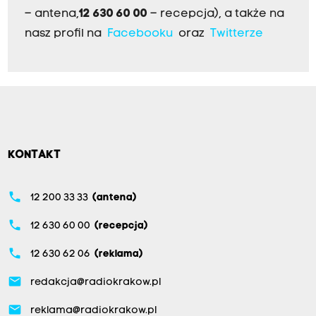
– antena,
12 630 60 00
– recepcja), a także na
nasz profil na
Facebooku
oraz
Twitterze
KONTAKT
phone
12 200 33 33
(antena)
phone
12 630 60 00
(recepcja)
phone
12 630 62 06
(reklama)
email
redakcja@radiokrakow.pl
email
reklama@radiokrakow.pl