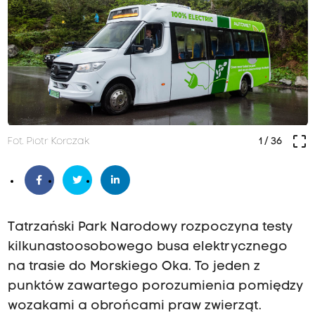
crop_free
Fot. Piotr Korczak
1
/ 36
Tatrzański Park Narodowy rozpoczyna testy
kilkunastoosobowego busa elektrycznego
na trasie do Morskiego Oka. To jeden z
punktów zawartego porozumienia pomiędzy
wozakami a obrońcami praw zwierząt.