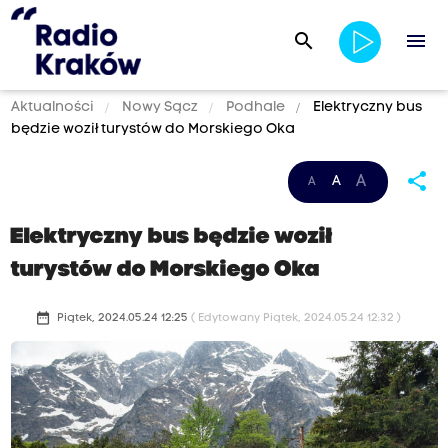
search
menu
Aktualności
Nowy Sącz
Podhale
Elektryczny bus
będzie woził turystów do Morskiego Oka
share
A
A
A
Elektryczny bus będzie woził
turystów do Morskiego Oka
date_range
Piątek, 2024.05.24 12:25
( Edytowany Piątek, 2024.05.24 12:32 )