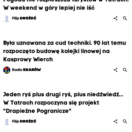
Pogoda nie rozpieszcza turystów w Tatrach.
W weekend w góry lepiej nie iść
search
share
Filip
DROŻDŻ
Była uznawana za cud techniki. 90 lat temu
rozpoczęto budowę kolejki linowej na
Kasprowy Wierch
search
share
Radio
KRAKÓW
Jeden ryś plus drugi ryś, plus niedźwiedź...
W Tatrach rozpoczyna się projekt
"Drapieżne Pogranicze"
search
share
Filip
DROŻDŻ