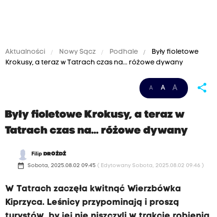
Aktualności
Nowy Sącz
Podhale
Były fioletowe
Krokusy, a teraz w Tatrach czas na... różowe dywany
share
A
A
A
Były fioletowe Krokusy, a teraz w
Tatrach czas na... różowe dywany
Filip
DROŻDŻ
date_range
Sobota, 2025.08.02 09:45
( Edytowany Sobota, 2025.08.02 09:46 )
W Tatrach zaczęła kwitnąć Wierzbówka
Kiprzyca. Leśnicy przypominają i proszą
turystów, by jej nie niszczyli w trakcie robienia