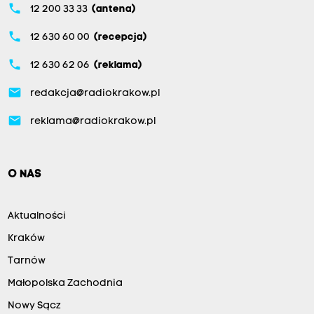
phone
12 200 33 33
(antena)
phone
12 630 60 00
(recepcja)
phone
12 630 62 06
(reklama)
email
redakcja@radiokrakow.pl
email
reklama@radiokrakow.pl
O NAS
Aktualności
Kraków
Tarnów
Małopolska Zachodnia
Nowy Sącz