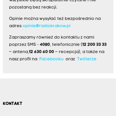
Wszystkie będą skrupulatnie czytane i nie
pozostaną bez reakcji.
Opinie można wysyłać też bezpośrednio na
adres
opinie@radiokrakow.pl
Zapraszamy również do kontaktu z nami
poprzez SMS -
4080
, telefonicznie (
12 200 33 33
– antena,
12 630 60 00
– recepcja), a także na
nasz profil na
Facebooku
oraz
Twitterze
KONTAKT