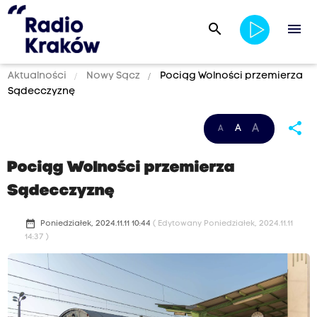
search
menu
Aktualności
Nowy Sącz
Pociąg Wolności przemierza
Sądecczyznę
share
A
A
A
Pociąg Wolności przemierza
Sądecczyznę
date_range
Poniedziałek, 2024.11.11 10:44
( Edytowany Poniedziałek, 2024.11.11
14:37 )