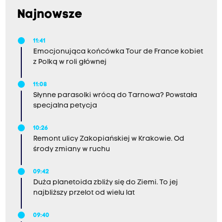
Najnowsze
11:41
Emocjonująca końcówka Tour de France kobiet
z Polką w roli głównej
11:08
Słynne parasolki wrócą do Tarnowa? Powstała
specjalna petycja
10:26
Remont ulicy Zakopiańskiej w Krakowie. Od
środy zmiany w ruchu
09:42
Duża planetoida zbliży się do Ziemi. To jej
najbliższy przelot od wielu lat
09:40