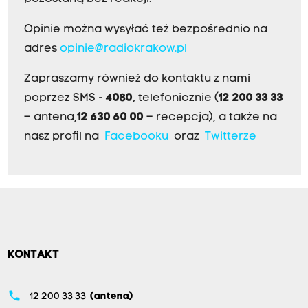
Opinie można wysyłać też bezpośrednio na
adres
opinie@radiokrakow.pl
Zapraszamy również do kontaktu z nami
poprzez SMS -
4080
, telefonicznie (
12 200 33 33
– antena,
12 630 60 00
– recepcja), a także na
nasz profil na
Facebooku
oraz
Twitterze
KONTAKT
phone
12 200 33 33
(antena)