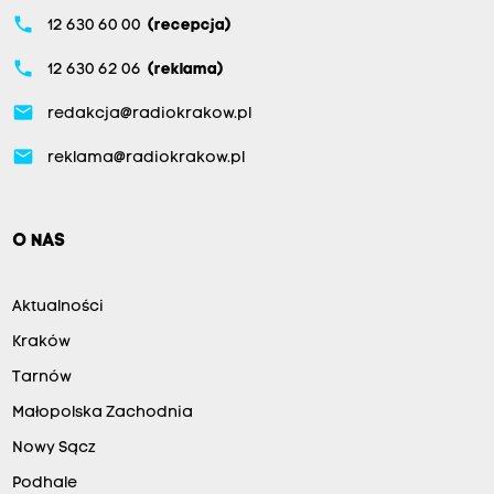
phone
12 630 60 00
(recepcja)
phone
12 630 62 06
(reklama)
email
redakcja@radiokrakow.pl
email
reklama@radiokrakow.pl
O NAS
Aktualności
Kraków
Tarnów
Małopolska Zachodnia
Nowy Sącz
Podhale