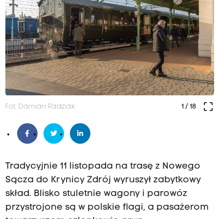
crop_free
Fot. Damian Radziak
1
/ 18
Tradycyjnie 11 listopada na trasę z Nowego
Sącza do Krynicy Zdrój wyruszył zabytkowy
skład. Blisko stuletnie wagony i parowóz
przystrojone są w polskie flagi, a pasażerom