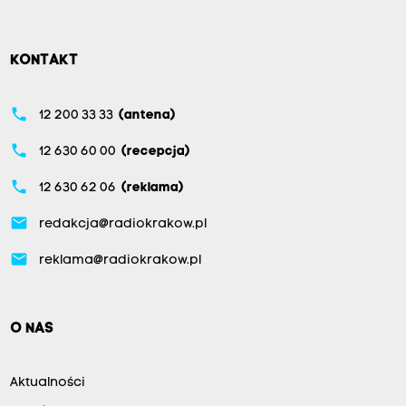
KONTAKT
phone
12 200 33 33
(antena)
phone
12 630 60 00
(recepcja)
phone
12 630 62 06
(reklama)
email
redakcja@radiokrakow.pl
email
reklama@radiokrakow.pl
O NAS
Aktualności