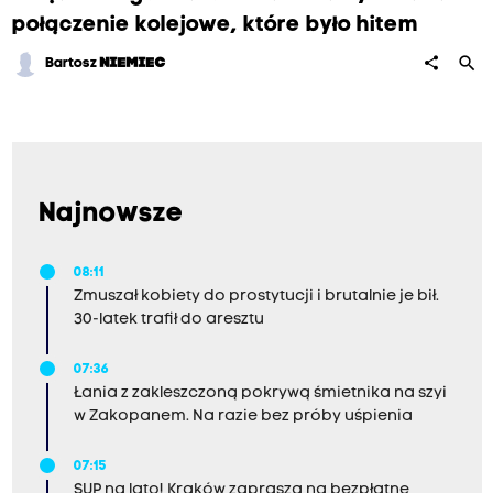
połączenie kolejowe, które było hitem
search
share
Bartosz
NIEMIEC
Najnowsze
08:11
Zmuszał kobiety do prostytucji i brutalnie je bił.
30-latek trafił do aresztu
07:36
Łania z zakleszczoną pokrywą śmietnika na szyi
w Zakopanem. Na razie bez próby uśpienia
07:15
SUP na lato! Kraków zaprasza na bezpłatne