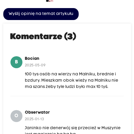
Wyślij opinię na temat artykułu
Komentarze (3)
Bocian
B
2025-05-09
100 tys osób na wierzy na Malniku, brednie i
bzdury. Mieszkam obok wieży na Malniku nie
ma szans żeby tyle ludzi było max 10 tyś.
Obserwator
O
2025-01-13
Janinko nie denerwój się przecież w Muszynie