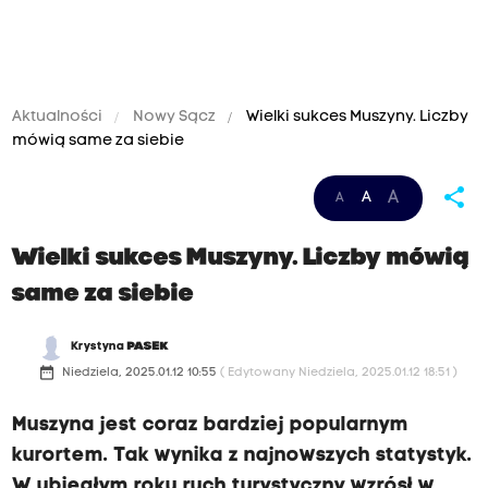
Aktualności
Nowy Sącz
Wielki sukces Muszyny. Liczby
mówią same za siebie
share
A
A
A
Wielki sukces Muszyny. Liczby mówią
same za siebie
Krystyna
PASEK
date_range
Niedziela, 2025.01.12 10:55
( Edytowany Niedziela, 2025.01.12 18:51 )
Muszyna jest coraz bardziej popularnym
kurortem. Tak wynika z najnowszych statystyk.
W ubiegłym roku ruch turystyczny wzrósł w