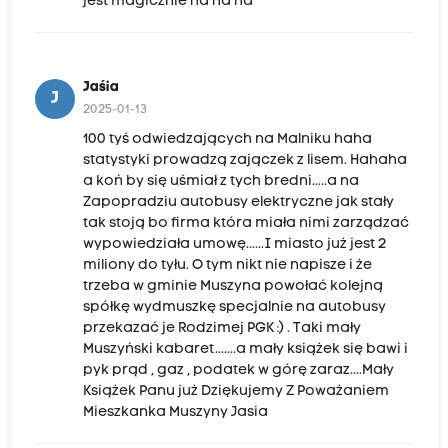
jest magicznie ha ha ha
Jaśia
J
2025-01-13
100 tyś odwiedzających na Malniku haha
statystyki prowadzą zajączek z lisem. Hahaha
a koń by się uśmiał z tych bredni.....a na
Zapopradziu autobusy elektryczne jak stały
tak stoją bo firma która miała nimi zarządzać
wypowiedziała umowę......I miasto już jest 2
miliony do tyłu. O tym nikt nie napisze i że
trzeba w gminie Muszyna powołać kolejną
spółkę wydmuszkę specjalnie na autobusy
przekazać je Rodzimej PGK :) . Taki mały
Muszyński kabaret.......a mały książek się bawi i
pyk prąd , gaz , podatek w górę zaraz....Mały
Książek Panu już Dziękujemy Z Poważaniem
Mieszkanka Muszyny Jasia