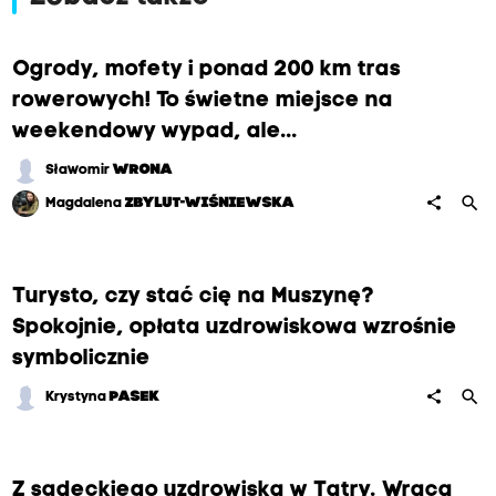
Ogrody, mofety i ponad 200 km tras
rowerowych! To świetne miejsce na
weekendowy wypad, ale...
Sławomir
WRONA
search
share
Magdalena
ZBYLUT-WIŚNIEWSKA
Turysto, czy stać cię na Muszynę?
Spokojnie, opłata uzdrowiskowa wzrośnie
symbolicznie
search
share
Krystyna
PASEK
Z sądeckiego uzdrowiska w Tatry. Wraca