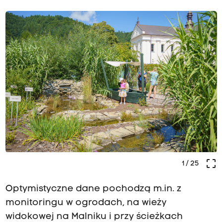
crop_free
1
/ 25
Optymistyczne dane pochodzą m.in. z
monitoringu w ogrodach, na wieży
widokowej na Malniku i przy ścieżkach