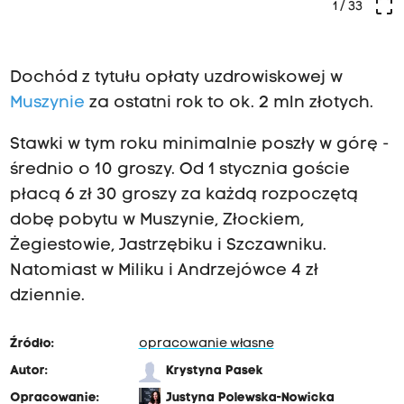
crop_free
1
/ 33
Dochód z tytułu opłaty uzdrowiskowej w
Muszynie
za ostatni rok to ok. 2 mln złotych.
Stawki w tym roku minimalnie poszły w górę -
średnio o 10 groszy. Od 1 stycznia goście
płacą 6 zł 30 groszy za każdą rozpoczętą
dobę pobytu w Muszynie, Złockiem,
Żegiestowie, Jastrzębiku i Szczawniku.
Natomiast w Miliku i Andrzejówce 4 zł
dziennie.
Źródło:
opracowanie własne
Autor:
Krystyna Pasek
Opracowanie:
Justyna Polewska-Nowicka