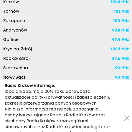
Kraków
101.6 MHz
Tarnów
101 MHz
Zakopane
100 MHz
Andrychów
98.8 MHz
Gorlice
97.4 MHz
Krynica-Zdrój
102.1 MHz
Rabka-Zdrój
87.6 MHz
Szczawnica
90 MHz
Nowy Sącz
90 MHz
Radio Kraków informuje,
iż od dnia 25 maja 2018 roku wprowadza
aktualizację polityki prywatności i zabezpieczeń w
zakresie przetwarzania danych osobowych.
Niniejsza informacja ma na celu zapoznanie
osoby korzystające z Portalu Radia Kraków oraz
słuchaczy Radia Kraków ze szczegółami
stosowanych przez Radio Kraków technologii oraz
RADIO KRAKÓW SA. Aleja Juliusza Słowackiego 22, 30-007