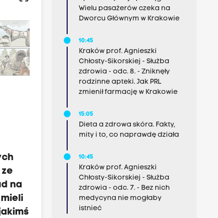
Wielu pasażerów czeka na
Dworcu Głównym w Krakowie
10:45
Kraków prof. Agnieszki
Chłosty-Sikorskiej - Służba
zdrowia - odc. 8. - Zniknęły
rodzinne apteki. Jak PRL
zmienił farmację w Krakowie
15:05
Dieta a zdrowa skóra. Fakty,
mity i to, co naprawdę działa
ych
10:45
Kraków prof. Agnieszki
 ze
Chłosty-Sikorskiej - Służba
ad na
zdrowia - odc. 7. - Bez nich
 mieli
medycyna nie mogłaby
istnieć
jakimś