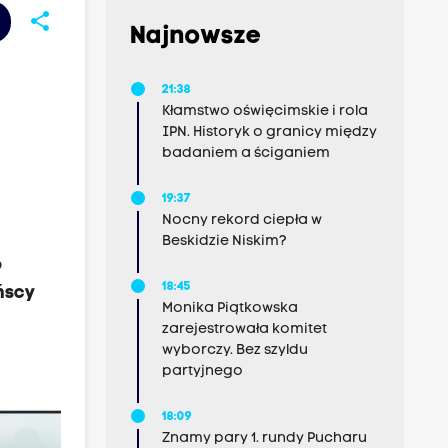
share
Najnowsze
i
21:38
Kłamstwo oświęcimskie i rola
IPN. Historyk o granicy między
badaniem a ściganiem
19:37
Nocny rekord ciepła w
Beskidzie Niskim?
o
18:45
ńscy
Monika Piątkowska
zarejestrowała komitet
wyborczy. Bez szyldu
partyjnego
18:09
Znamy pary 1. rundy Pucharu