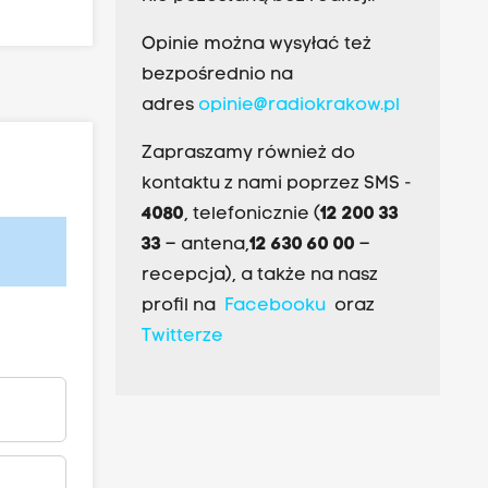
Opinie można wysyłać też
bezpośrednio na
adres
opinie@radiokrakow.pl
Zapraszamy również do
kontaktu z nami poprzez SMS -
4080
, telefonicznie (
12 200 33
33
– antena,
12 630 60 00
–
recepcja), a także na nasz
profil na
Facebooku
oraz
Twitterze