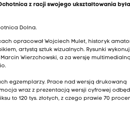
 Ochotnica z racji swojego ukształtowania był
hotnica Dolna.
cach opracował Wojciech Mulet, historyk amato
kiem, artystą sztuk wizualnych. Rysunki wykonu
or Marcin Wierzchowski, a za wersję multimedialną
io.
ach egzemplarzy. Prace nad wersją drukowaną
omocja wraz z prezentacją wersji cyfrowej odbędz
ksu to 120 tys. złotych, z czego prawie 70 procen