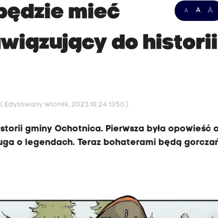
będzie mieć
A
A
A
wiązujący do histori
4
( Edytowany Wtorek, 2023.10.24 13:50 )
istorii gminy Ochotnica. Pierwsza była opowieść 
uga o legendach. Teraz bohaterami będą gorcza