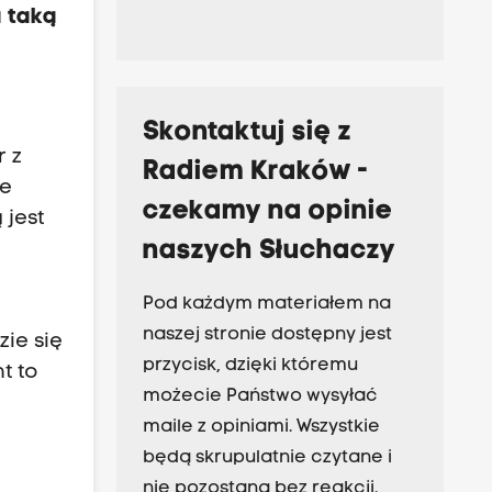
a taką
Skontaktuj się z
r z
Radiem Kraków -
je
czekamy na opinie
 jest
naszych Słuchaczy
Pod każdym materiałem na
naszej stronie dostępny jest
ie się
przycisk, dzięki któremu
t to
możecie Państwo wysyłać
maile z opiniami. Wszystkie
będą skrupulatnie czytane i
nie pozostaną bez reakcji.