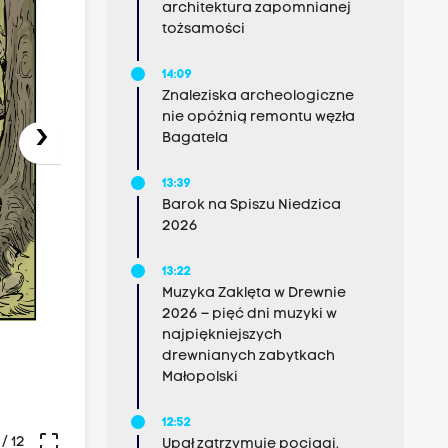
architektura zapomnianej
tożsamości
14:09
Znaleziska archeologiczne
nie opóźnią remontu węzła
›
Bagatela
13:39
Barok na Spiszu Niedzica
2026
13:22
Muzyka Zaklęta w Drewnie
2026 – pięć dni muzyki w
najpiękniejszych
drewnianych zabytkach
Małopolski
12:52
crop_free
/ 12
Upał zatrzymuje pociągi.