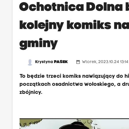
Ochotnica Dolna 
kolejny komiks na
gminy
date_range
Krystyna
PASEK
Wtorek, 2023.10.24 13:1
To będzie trzeci komiks nawiązujący do h
początkach osadnictwa wołoskiego, a dr
zbójnicy.