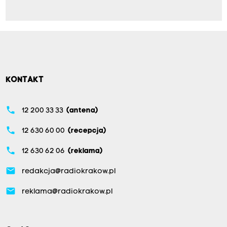
KONTAKT
phone
12 200 33 33
(antena)
phone
12 630 60 00
(recepcja)
phone
12 630 62 06
(reklama)
email
redakcja@radiokrakow.pl
email
reklama@radiokrakow.pl