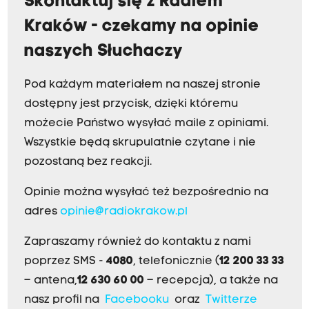
Skontaktuj się z Radiem
Kraków - czekamy na opinie
naszych Słuchaczy
Pod każdym materiałem na naszej stronie
dostępny jest przycisk, dzięki któremu
możecie Państwo wysyłać maile z opiniami.
Wszystkie będą skrupulatnie czytane i nie
pozostaną bez reakcji.
Opinie można wysyłać też bezpośrednio na
adres
opinie@radiokrakow.pl
Zapraszamy również do kontaktu z nami
poprzez SMS -
4080
, telefonicznie (
12 200 33 33
– antena,
12 630 60 00
– recepcja), a także na
nasz profil na
Facebooku
oraz
Twitterze