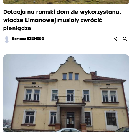
Dotacja na romski dom źle wykorzystana,
władze Limanowej musiały zwrócić
pieniądze
search
share
Bartosz
NIEMIEC