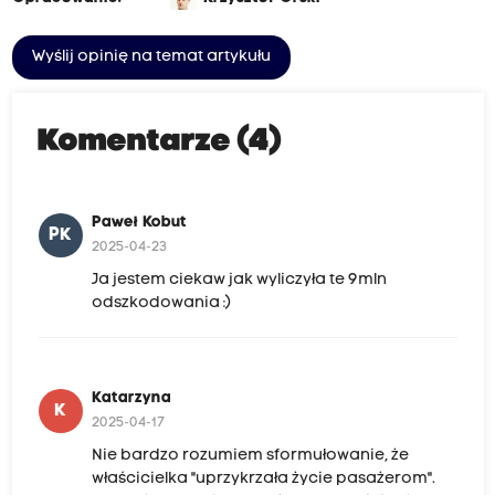
Wyślij opinię na temat artykułu
Komentarze (4)
Paweł Kobut
PK
2025-04-23
Ja jestem ciekaw jak wyliczyła te 9mln
odszkodowania :)
Katarzyna
K
2025-04-17
Nie bardzo rozumiem sformułowanie, że
właścicielka "uprzykrzała życie pasażerom".