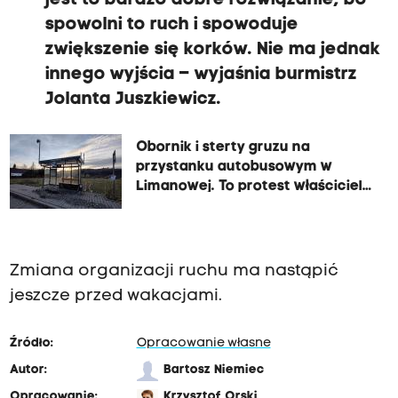
jest to bardzo dobre rozwiązanie, bo
spowolni to ruch i spowoduje
zwiększenie się korków. Nie ma jednak
innego wyjścia – wyjaśnia burmistrz
Jolanta Juszkiewicz.
Obornik i sterty gruzu na
przystanku autobusowym w
Limanowej. To protest właścicielki
działki
Zmiana organizacji ruchu ma nastąpić
jeszcze przed wakacjami.
Źródło:
Opracowanie własne
Autor:
Bartosz Niemiec
Opracowanie:
Krzysztof Orski