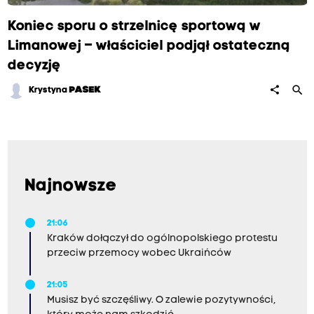
Koniec sporu o strzelnicę sportową w
Limanowej – właściciel podjął ostateczną
decyzję
search
share
Krystyna
PASEK
Najnowsze
21:06
Kraków dołączył do ogólnopolskiego protestu
przeciw przemocy wobec Ukraińców
21:05
Musisz być szczęśliwy. O zalewie pozytywności,