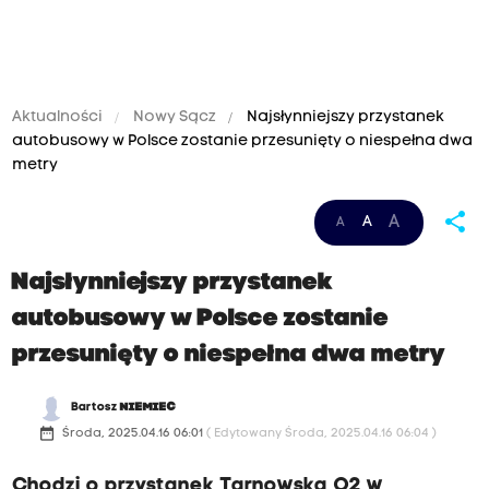
Aktualności
Nowy Sącz
Najsłynniejszy przystanek
autobusowy w Polsce zostanie przesunięty o niespełna dwa
metry
share
A
A
A
Najsłynniejszy przystanek
autobusowy w Polsce zostanie
przesunięty o niespełna dwa metry
Bartosz
NIEMIEC
date_range
Środa, 2025.04.16 06:01
( Edytowany Środa, 2025.04.16 06:04 )
Chodzi o przystanek Tarnowska O2 w