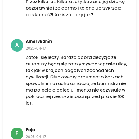
Przez kilka lat. Kilka lat użytkowano jej działkę
bezprawnie i za darmo i to ona uprzykrzała
coś komuś?! Jakiś żart czy jak?
Amerykanin
A
2025-04-17
Zatoki się leczy. Bardzo dobra decyzja że
autobusy będą się zatrzymywać w pasie ulicy,
tak jak w krajach bogatych zachodnich
cywilizacji. Głupkowaty argument o korkach i
spowolnieniu ruchu oznacza, że burmistrz nie
ma pojęcia o pojęciu i mentalnie egzystuje w
pokracznej rzeczywistości sprzed prawie 100
lat.
Faja
F
2025-04-17