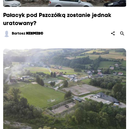
Pałacyk pod Pszczółką zostanie jednak
uratowany?
search
share
Bartosz
NIEMIEC